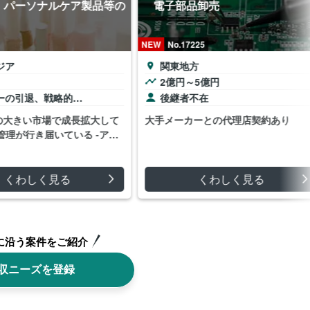
パーソナルケア製品等の
電子部品卸売
NEW
No.17225
ア
関東地方
2億円～5億円
の引退、戦略的…
後継者不在
大きい市場で成長拡大して
大手メーカーとの代理店契約あり
管理が行き届いている -アセ
くわしく見る
くわしく見る
に沿う案件をご紹介
収ニーズを登録