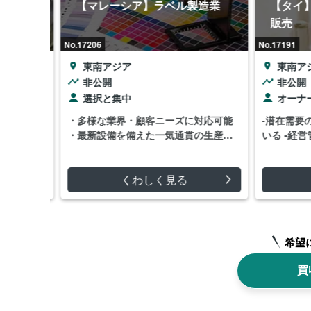
施工（ア
【マレーシア】ラベル製造業
【タイ】
販売
No.17206
No.17191
東南アジア
東南アジ
非公開
非公開
選択と集中
オーナー
通貫で対
・多様な業界・顧客ニーズに対応可能
-潜在需要の
な取引 ・
・最新設備を備えた一気通貫の生産体
いる -経営
制が構築さ…
ッ…
くわしく見る
希望
買