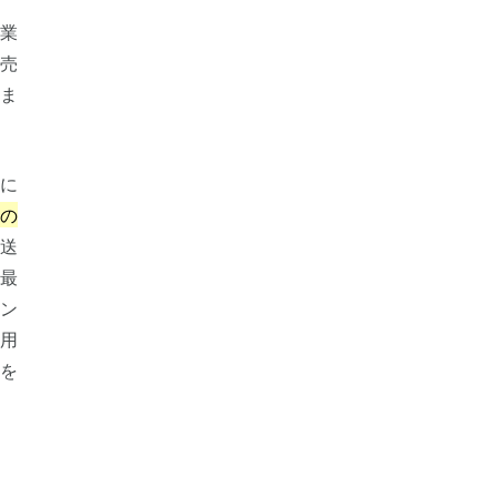
業
。売
ま
に
の
送
最
ン
使用
品を