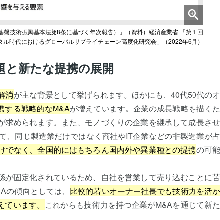
り基盤技術振興基本法第8条に基づく年次報告）」（資料）経済産業省 「第１回
タル時代におけるグローバルサプライチェーン高度化研究会」（2022年6月）
題と新たな提携の展開
解消
が主な背景として挙げられます。ほかにも、40代50代の
携する戦略的なM&A
が増えています。企業の成長戦略を描くた
が求められます。また、モノづくりの企業を継承して成長させ
て、同じ製造業だけではなく商社やIT企業などの非製造業が
けでなく、全国的にはもちろん国内外や異業種との提携
の可能
係が固定化されているため、自社を営業して売り込むことに苦
&Aの傾向としては、
比較的若いオーナー社長でも技術力を活か
えています。
これからも技術力を持つ企業がM&Aを通じて新