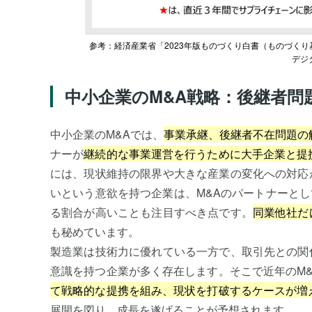
参考：経済産業省「2023年版ものづくり白書（ものづく
デジ
中小企業のM&A戦略：後継者問
中小企業のM&Aでは、
事業承継、後継者不在問題の
ナーが
継続的な事業運営を行うために大手企業と提
には、現状維持の限界や大きな産業の変化への対応
いという意欲を持つ企業は、M&Aのパートナーとし
る割合が高いことも注目すべき点です。
同業他社だ
も秘めています。
製造業は技術力に優れている一方で、取引先との関
意識を持つ企業が多く存在します。そこで近年のM
て戦略的な提携を組み、現状を打破するケースが増
展開を図り、成長を遂げることが予想されます。