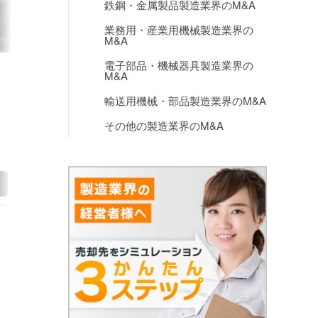
鉄鋼・金属製品製造業界のM&A
薄材の加工
各種照明の設計
業務用・産業用機械製造業界の
M&A
NEW
No.17264
NEW
No.17100
電子部品・機械器具製造業界の
関西地方
非公開
M&A
非公開
10億円～20億円
輸送用機械・部品製造業界のM&A
後継者不在
今後の更なる発展
・BCPへの対応ができている ・仕入れ
・商品群の多さ ・設
その他の製造業界のM&A
先が分散しており、大手の色がついて
でワンストップで対
いない
くわしく見る
くわし