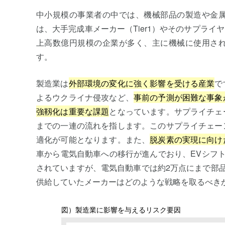
中小規模の事業者の中では、機械部品の製造や金
は、大手完成車メーカー（Tier1）やそのサプライヤー（
上高数億円規模の企業が多く、主に機械に使用さ
す。
製造業は
外部環境の変化に強く影響を受ける産業
で
よるウクライナ侵攻など、
事前の予測が困難な事象
強靱化は重要な課題
となっています。サプライチェ
までの一連の流れを指します。このサプライチェー
適化が可能となります。また、
脱炭素の実現に向け
車から電気自動車への移行が進んでおり、EVシフ
されていますが、電気自動車では約2万点にまで部
供給していたメーカーはどのような戦略を取るべき
図）製造業に影響を与えるリスク要因