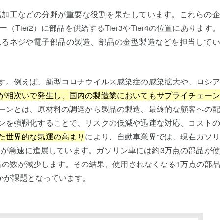
属加工などの分野が重要な役割を果たしています。これらの企
Tier2）に部品を供給するTier3やTier4の位置にあります
れるネジや電子部品の製造、部品の金型製造などを担当してい
す。例えば、新型コロナウイルス感染症の感染拡大や、ロシア
が相次いで発生し、国内の製造業においてもサプライチェーン
ーンとは、原材料の調達から製品の製造、最終的な顧客への配
ンを強靱化することで、リスクの低減や迅速な対応、コストの
た世界的な気運の高まり
により、自動車業界では、現在ガソリ
トが急速に進展しています。ガソリン車には約3万点の部品が
品の数が減少します。その結果、使用されなくなる1万点の部
かが課題となっています。