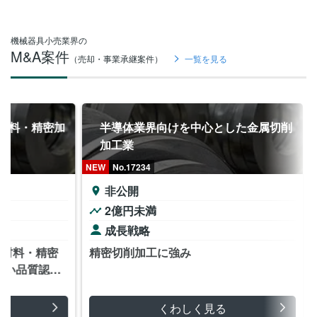
機械器具小売業界の
M&A案件
（売却・事業承継案件）
一覧を見る
材料・精密加
半導体業界向けを中心とした金属切削
加工業
NEW
No.17234
非公開
2億円未満
成長戦略
属材料・精密
精密切削加工に強み
高い品質認証
した競争力
くわしく見る