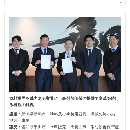
にM&Aを決断した創業者の中本様が、リーマンショックを乗
り越えた経営の歩みや事業承継への想い、そしてM&A後に広
がる新たな成長機会について語ります。
塗料業界を魅力ある業界に！高付加価値の提供で変革を続け
る榊原の挑戦
譲渡：
新潟県新潟市 塗料及び塗装用器具・機械の卸小売・
塗装工事業
譲受：
愛知県半田市 塗料販売・塗装工事・消防設備保守点