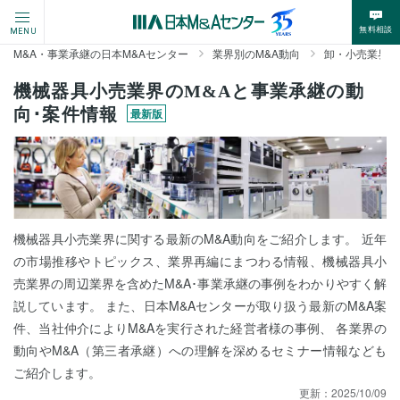
無料相談
MENU
M&A・事業承継の日本M&Aセンター
業界別のM&A動向
卸・小売業界の
機械器具小売業界のM&Aと事業承継の動
向･案件情報
最新版
機械器具小売業界に関する最新のM&A動向をご紹介します。 近年
の市場推移やトピックス、業界再編にまつわる情報、機械器具小
売業界の周辺業界を含めたM&A･事業承継の事例をわかりやすく解
説しています。 また、日本M&Aセンターが取り扱う最新のM&A案
件、当社仲介によりM&Aを実行された経営者様の事例、 各業界の
動向やM&A（第三者承継）への理解を深めるセミナー情報なども
ご紹介します。
更新：
2025/10/09