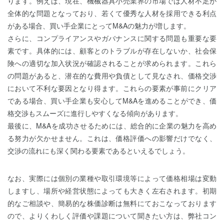
ります。例えば、現在、機械器具小売業界の市場では人材不足が
全体的な問題となっており、若くて優秀な人材を採用できる利点
がある場合、買い手企業にとってM&Aの魅力が増します。
さらに、コンプライアンスやガバナンスに関する問題も重要な要
素です。具体的には、顧客とのトラブルが存在しないか、社会保
険への適切な加入状況が確認されることが求められます。これら
の問題があると、潜在的な費用や負債として見なされ、価格交渉
において不利な要因となり得ます。これらの要素が事前にクリア
である場合、買い手企業も安心してM&Aを進めることができ、価
格交渉もスムーズに進行しやすくなる傾向があります。
最後に、M&Aを成功させるためには、総合的に企業の魅力を高め
る努力が欠かせません。これは、価格評価への影響だけでなく、
交渉の流れにも深く関わる要素であるといえるでしょう。
なお、実際には個別の業種や取引環境等によって価格相場は変動
しますし、場所や経営状態によっても大きく左右されます。初期
的なご相談や、簡易的な株価診断は無料にておこなっております
ので、よりくわしく評価や課題について聞きたい方は、弊社コン