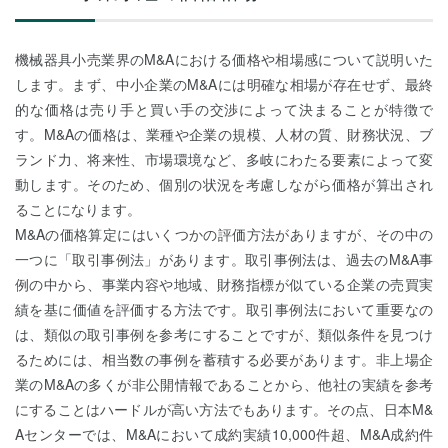
機械器具小売業界のM&Aにおける価格や相場感について説明いた
します。まず、中小企業のM&Aには明確な相場が存在せず、最終
的な価格は売り手と買い手の交渉によって決まることが特徴で
す。M&Aの価格は、業種や企業の規模、人材の質、財務状況、ブ
ランド力、将来性、市場環境など、多岐にわたる要素によって変
動します。そのため、個別の状況を考慮しながら価格が算出され
ることになります。
M&Aの価格算定にはいくつかの評価方法がありますが、その中の
一つに「取引事例法」があります。取引事例法は、過去のM&A事
例の中から、事業内容や地域、財務指標が似ている企業の売買実
績を基に価値を評価する方法です。取引事例法において重要なの
は、類似の取引事例を参考にすることですが、類似条件を見つけ
るためには、相当数の事例を蓄積する必要があります。非上場企
業のM&Aの多くが非公開情報であることから、他社の実績を参考
にすることはハードルが高い方法でもあります。その点、日本M&
Aセンターでは、M&Aにおいて成約実績10,000件超、M&A成約件