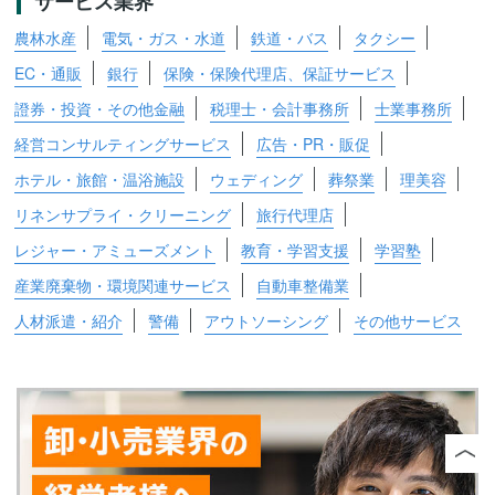
サービス業界
農林水産
電気・ガス・水道
鉄道・バス
タクシー
EC・通販
銀行
保険・保険代理店、保証サービス
證券・投資・その他金融
税理士・会計事務所
士業事務所
経営コンサルティングサービス
広告・PR・販促
ホテル・旅館・温浴施設
ウェディング
葬祭業
理美容
リネンサプライ・クリーニング
旅行代理店
レジャー・アミューズメント
教育・学習支援
学習塾
産業廃棄物・環境関連サービス
自動車整備業
人材派遣・紹介
警備
アウトソーシング
その他サービス