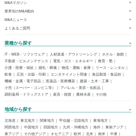
M&Aマガジン
業界別のM&A動向
M&Aニュース
よくあるご質問
業種から探す
IT・WEB・ソフトウェア
人材派遣・アウトソーシング
ホテル・旅館
不動産・ビルメンテナンス
電気・ガス・エネルギー
教育・塾
介護・医療・福祉
婚礼・葬儀
物流・運輸・倉庫
リース・レンタル
飲食
広告・出版・印刷
エンタテイメント関連
食品製造・食品卸
機械・金属・電子部品
医薬品・医療機器
建築・土木・工事
小売（スーパー・コンビニ等）
アパレル・美容・化粧品
調剤薬局・ドラッグストア
家具・雑貨
農林水産
その他
地域から探す
北海道
東北地方
関東地方
甲信越・北陸地方
東海地方
関西地方
中国地方
四国地方
九州・沖縄地方
海外
東南アジア
東アジア
その他アジア
オセアニア
欧州
北米
南米
中東