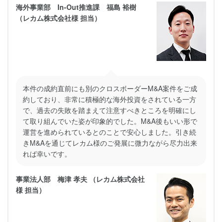
海外事業部 In-Out推進課 福島 裕樹
（レカム株式会社様 担当）
本件の成約直前にも別のクロスボーダーM&A案件をご成
約しており、非常に積極的な海外投資をされている一方
で、過去の失敗を踏まえて注意すべきところを明確にし
て取り組んでいた姿が印象的でした。M&A後もいい形で
運営を進められているとのことで安心しました。引き続
きM&Aを通じてレカム様のご発展に微力ながら尽力出来
れば幸いです。
事業法人部 梅津 孝夫 （レカム株式会社
様 担当）