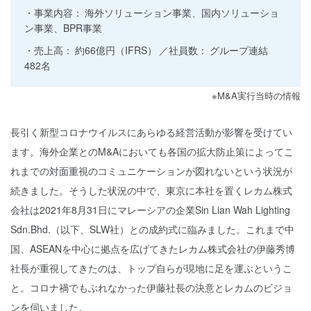
事業内容：
海外ソリューション事業、国内ソリューショ
ン事業、BPR事業
売上高：
約66億円（IFRS）
社員数：
グループ連結
482名
※M&A実行当時の情報
長引く新型コロナウイルスにあらゆる経営活動が影響を受けてい
ます。海外企業とのM&Aにおいても各国の拡大防止策によってこ
れまでの対面重視のコミュニケーションが図れないという状況が
続きました。そうした状況の中で、東京に本社を置くレカム株式
会社は2021年8月31日にマレーシアの企業Sin Lian Wah Lighting
Sdn.Bhd.（以下、SLW社）との成約式に臨みました。これまで中
国、ASEANを中心に拠点を広げてきたレカム株式会社の伊藤秀博
社長が重視してきたのは、トップ自らが現地に足を運ぶというこ
と。コロナ禍でもぶれなかった伊藤社長の決意とレカムのビジョ
ンを伺いました。