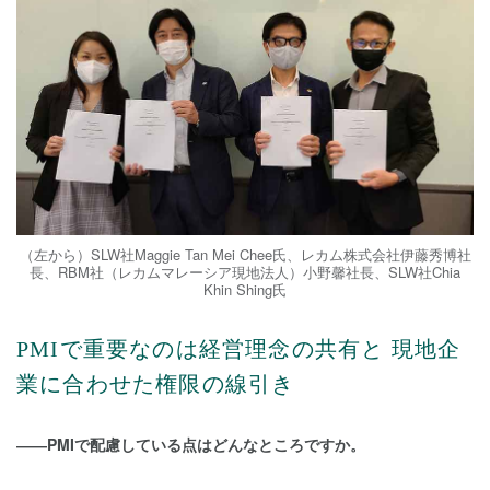
（左から）SLW社Maggie Tan Mei Chee氏、レカム株式会社伊藤秀博社
長、RBM社（レカムマレーシア現地法人）小野馨社長、SLW社Chia
Khin Shing氏
PMIで重要なのは経営理念の共有と 現地企
業に合わせた権限の線引き
――PMIで配慮している点はどんなところですか。