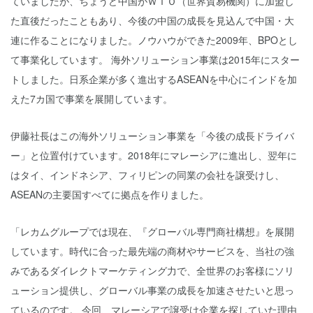
ていましたが、ちょうど中国がＷＴＯ（世界貿易機関）に加盟し
た直後だったこともあり、今後の中国の成長を見込んで中国・大
連に作ることになりました。ノウハウができた2009年、BPOとし
て事業化しています。 海外ソリューション事業は2015年にスター
トしました。日系企業が多く進出するASEANを中心にインドを加
えた7カ国で事業を展開しています。
伊藤社長はこの海外ソリューション事業を「今後の成長ドライバ
ー」と位置付けています。2018年にマレーシアに進出し、翌年に
はタイ、インドネシア、フィリピンの同業の会社を譲受けし、
ASEANの主要国すべてに拠点を作りました。
「レカムグループでは現在、『グローバル専門商社構想』を展開
しています。時代に合った最先端の商材やサービスを、当社の強
みであるダイレクトマーケティング力で、全世界のお客様にソリ
ューション提供し、グローバル事業の成長を加速させたいと思っ
ているのです。 今回、マレーシアで譲受け企業を探していた理由