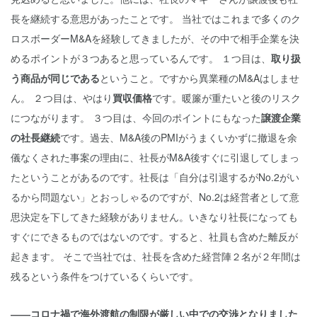
長を継続する意思があったことです。 当社ではこれまで多くのク
ロスボーダーM&Aを経験してきましたが、その中で相手企業を決
めるポイントが３つあると思っているんです。 １つ目は、
取り扱
う商品が同じである
ということ。ですから異業種のM&Aはしませ
ん。 ２つ目は、やはり
買収価格
です。暖簾が重たいと後のリスク
につながります。 ３つ目は、今回のポイントにもなった
譲渡企業
の社長継続
です。過去、M&A後のPMIがうまくいかずに撤退を余
儀なくされた事案の理由に、社長がM&A後すぐに引退してしまっ
たということがあるのです。社長は「自分は引退するがNo.2がい
るから問題ない」とおっしゃるのですが、No.2は経営者として意
思決定を下してきた経験がありません。いきなり社長になっても
すぐにできるものではないのです。すると、社員も含めた離反が
起きます。 そこで当社では、社長を含めた経営陣２名が２年間は
残るという条件をつけているくらいです。
――コロナ禍で海外渡航の制限が厳しい中での交渉となりました