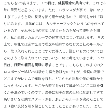
こちらも2つあります。 １つ目は、
経営理念の共有
です。これは非
常に重要だと思っています。ただ、バランスが大事で、急にやり
すぎてしまうと逆に反発を招く場合があるので、時間をかけて取
り組みます。 具体的には、カルチャーブックというものを作って
いるので、それを現地の言葉に変えたものを配って説明会を開
き、私が直接レカムグループの経営理念について話します。 その
上で、朝礼では必ず全員で理念を唱和するなどの当社のルールか
ら、取り入れられることはすぐに導入し、難しいものについては
どのように取り入れていけばいいか一緒に考えていきます。 ２つ
目は、
権限の範囲を明確に示す
ことです。こちらもこれまでのク
ロスボーダーM&Aの経験から得た教訓なのですが、最初の段階で
どこまでがレカムで権限を持ち、どこからが現地企業の権限かを
はっきり示します。そこから時間をかけて最終的にどこに線を引
くかを決めていくのです。過去に相手企業の反発に配慮しすぎて
あいまいな状態でスタートさせ、あとからルールを決めたことで
より強い反発を引き起こしてしまったことがありました。 また、