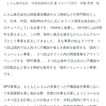
レカム株式会社 代表取締役社長 兼 グループCEO 伊藤 秀博 様
レカム株式会社は情報通信機器やエコ商材などの専門商社とし
て、日本、中国、ASEANを中心に主にオフィス環境を総合的にプ
ロデュースしている企業です。1994年に創業し、2019年には25周
年を迎えました。この間、海外に拠点を築きながらレカムグルー
プとして事業を拡大してきました。 主な事業の柱は３つです。１
つ目は国内で法人向けにIT機器や省エネ商材を販売する「国内ソ
リューション事業」、２つ目はオフィス内の間接業務をアウトソ
ーシングする「BPO事業」、３つ目は海外で法人向けにIT機器や
LED製品など省エネ商材を販売する「海外ソリューション事業」
です。
BPO事業は、もともとレカムの本業だったIT機器販売事業におい
て全国展開を推し進める際、営業の仕事を分業しようとコールセ
ンター設立を計画したのが始まりです。当初は国内に作ろうとし