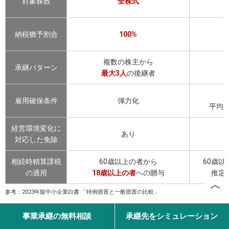
対象株数
全株式
納税猶予割合
100%
複数の株主から
承継パターン
最大3人
の後継者
雇用確保条件
弾力化
平均
経営環境変化に
あり
対応した免除
相続時精算課税
60歳以上の者から
60歳以
の適用
18歳以上の者
への贈与
推定
参考：2023年版中小企業白書 「特例措置と一般措置の比較」
［関連記事］
事業承継・引継ぎ補助金とは？中小企業庁が
事業承継の無料相談
承継先をシミュレーション
解説！