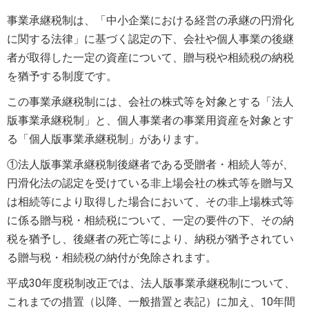
事業承継税制は、「中小企業における経営の承継の円滑化
に関する法律」に基づく認定の下、会社や個人事業の後継
者が取得した一定の資産について、贈与税や相続税の納税
を猶予する制度です。
この事業承継税制には、会社の株式等を対象とする「法人
版事業承継税制」と、個人事業者の事業用資産を対象とす
る「個人版事業承継税制」があります。
①法人版事業承継税制後継者である受贈者・相続人等が、
円滑化法の認定を受けている非上場会社の株式等を贈与又
は相続等により取得した場合において、その非上場株式等
に係る贈与税・相続税について、一定の要件の下、その納
税を猶予し、後継者の死亡等により、納税が猶予されてい
る贈与税・相続税の納付が免除されます。
平成30年度税制改正では、法人版事業承継税制について、
これまでの措置（以降、一般措置と表記）に加え、10年間