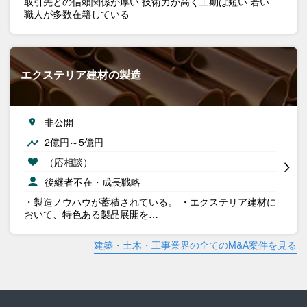
取引先との信頼関係が厚い 技術力が高く工期は短い 若い
職人が多数在籍している
エクステリア建材の製造
非公開
2億円～5億円
（応相談）
後継者不在・成長戦略
・製造ノウハウが蓄積されている。 ・エクステリア建材に
おいて、特色ある製品展開を…
建築・土木・工事業界の全てのM&A案件を見る