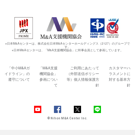
※日本M&Aセンターは、株式会社日本M&Aセンターホールディングス（2127）のグループで
す。
※日本M&Aセンターは、「M&A支援機関協会」に幹事会員として参画しています。
「中小M&Aガ
「M&A支援
ご利用にあたって
カスタマーハ
イドライン」の
機関協会」
（外部送信ポリシー
ラスメントに
遵守について
参画につい
等）
個人情報保護方
対する基本方
て
針
針
© Nihon M&A Center Inc.