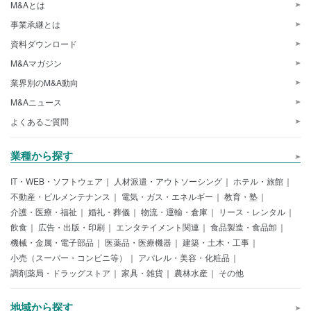
M&Aとは
事業承継とは
資料ダウンロード
M&Aマガジン
業界別のM&A動向
M&Aニュース
よくあるご質問
業種から探す
IT・WEB・ソフトウェア
人材派遣・アウトソーシング
ホテル・旅館
不動産・ビルメンテナンス
電気・ガス・エネルギー
教育・塾
介護・医療・福祉
婚礼・葬儀
物流・運輸・倉庫
リース・レンタル
飲食
広告・出版・印刷
エンタテイメント関連
食品製造・食品卸
機械・金属・電子部品
医薬品・医療機器
建築・土木・工事
小売（スーパー・コンビニ等）
アパレル・美容・化粧品
調剤薬局・ドラッグストア
家具・雑貨
農林水産
その他
地域から探す