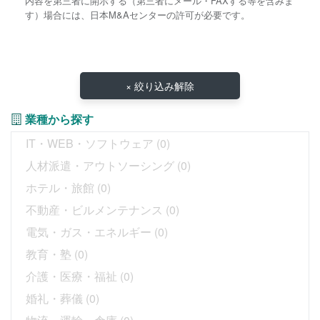
内容を第三者に開示する（第三者にメール・FAXする等を含みま
す）場合には、日本M&Aセンターの許可が必要です。
× 絞り込み解除
業種から探す
IT・WEB・ソフトウェア
(0)
人材派遣・アウトソーシング
(0)
ホテル・旅館
(0)
不動産・ビルメンテナンス
(0)
電気・ガス・エネルギー
(0)
教育・塾
(0)
介護・医療・福祉
(0)
婚礼・葬儀
(0)