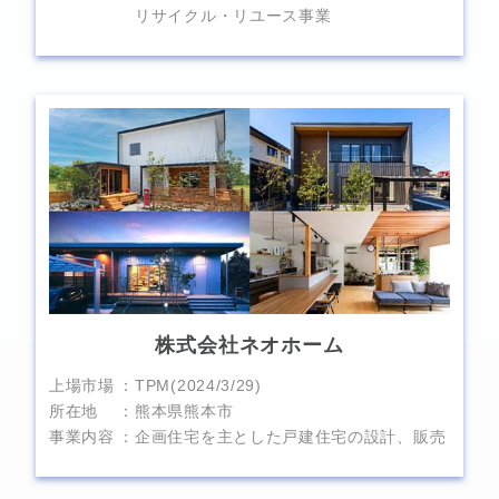
リサイクル・リユース事業
株式会社ネオホーム
上場市場
TPM(2024/3/29)
所在地
熊本県熊本市
事業内容
企画住宅を主とした戸建住宅の設計、販売