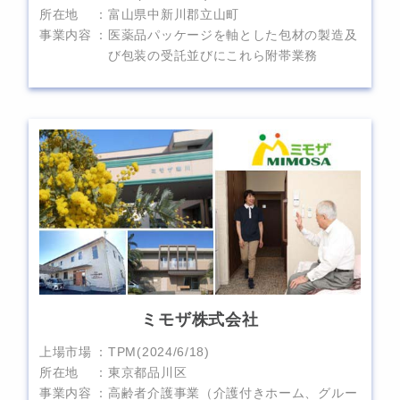
所在地
富山県中新川郡立山町
事業内容
医薬品パッケージを軸とした包材の製造及
び包装の受託並びにこれら附帯業務
ミモザ株式会社
上場市場
TPM(2024/6/18)
所在地
東京都品川区
事業内容
高齢者介護事業（介護付きホーム、グルー