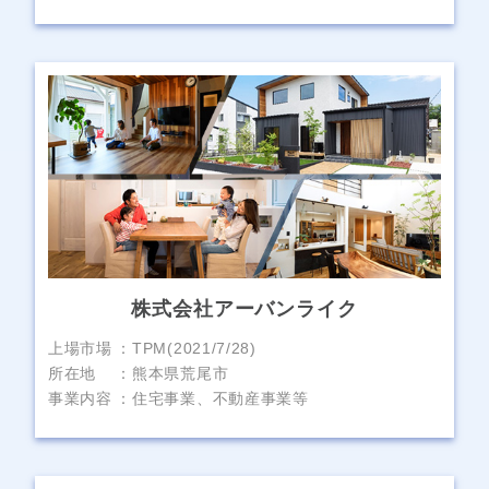
株式会社アーバンライク
上場市場
TPM(2021/7/28)
所在地
熊本県荒尾市
事業内容
住宅事業、不動産事業等