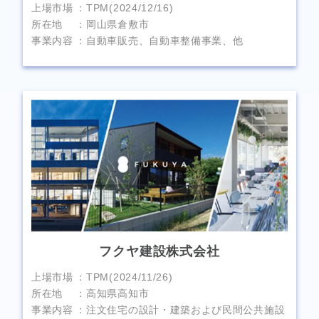
上場市場
TPM(2024/12/16)
所在地
岡山県倉敷市
事業内容
自動車販売、自動車整備事業、他
フクヤ建設株式会社
上場市場
TPM(2024/11/26)
所在地
高知県高知市
事業内容
注文住宅の設計・建築および民間公共施設