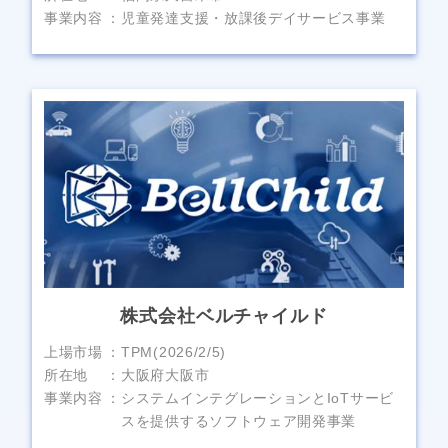
事業内容
児童発達支援・放課後デイサービス事業
株式会社ベルチャイルド
上場市場
TPM(2026/2/5)
所在地
大阪府大阪市
事業内容
システムインテグレーションとIoTサービ
スを提供するソフトウェア開発事業