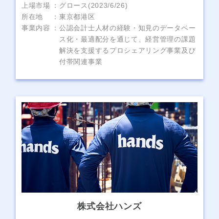
上場市場
グロース(2023/6/26)
所在地
東京都港区
事業内容
公認会計士人材の経験・知見のデータベー
ス化・最適配分を通じて、経営管理の課題
解決を支援するプロシェアリング事業及び
付帯関連事業
株式会社ハンズ