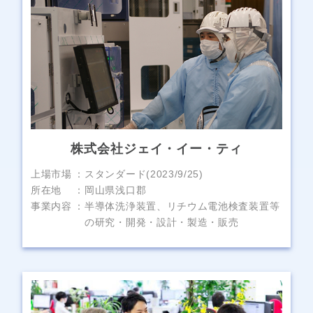
株式会社ジェイ・イー・ティ
上場市場
スタンダード(2023/9/25)
所在地
岡山県浅口郡
事業内容
半導体洗浄装置、リチウム電池検査装置等
の研究・開発・設計・製造・販売