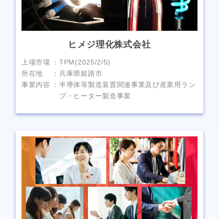
ヒメジ理化株式会社
上場市場
TPM(2025/2/5)
所在地
兵庫県姫路市
事業内容
半導体等製造装置関連事業及び産業用ラン
プ・ヒーター製造事業