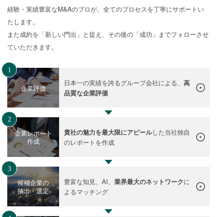
経験・実績豊富なM&Aのプロが、全てのプロセスを丁寧にサポートい
たします。
また成約を「新しい門出」と捉え、その後の「成功」までフォローさせ
ていただきます。
1
日本一の実績を誇るグループ会社による、
高
企業評価
品質な企業評価
2
貴社の魅力を最大限にアピール
した当社独自
企業レポート
作成
のレポートを作成
3
豊富な知見、AI、
業界最大のネットワーク
に
候補企業の
抽出・選定
よるマッチング