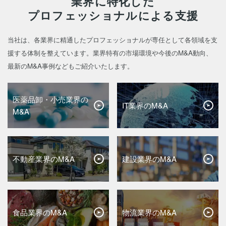
業界に特化した
プロフェッショナルによる支援
当社は、各業界に精通したプロフェッショナルが専任として各領域を支
援する体制を整えています。
業界特有の市場環境や今後のM&A動向、
最新のM&A事例などもご紹介いたします。
医薬品卸・小売業界の
IT業界のM&A
M&A
不動産業界のM&A
建設業界のM&A
食品業界のM&A
物流業界のM&A