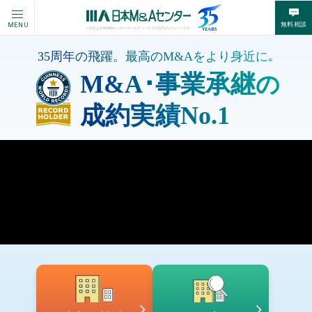
無料相談
MENU
※当社は日本M&Aセンターホールディングス(2127)のグループです
35周年の飛躍。最高のM&Aをより身近に｡
M&A･事業承継
の
成約実績No.1