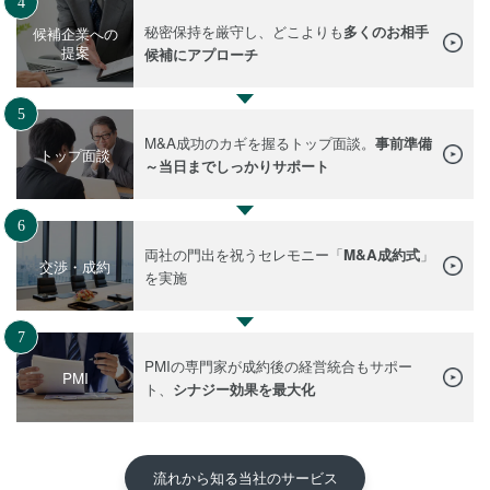
4
秘密保持を厳守し、どこよりも
多くのお相手
候補企業への
提案
候補にアプローチ
5
M&A成功のカギを握るトップ面談。
事前準備
トップ面談
～当日までしっかりサポート
6
両社の門出を祝うセレモニー「
M&A成約式
」
交渉・成約
を実施
7
PMIの専門家が成約後の経営統合もサポー
PMI
ト、
シナジー効果を最大化
流れから知る当社のサービス