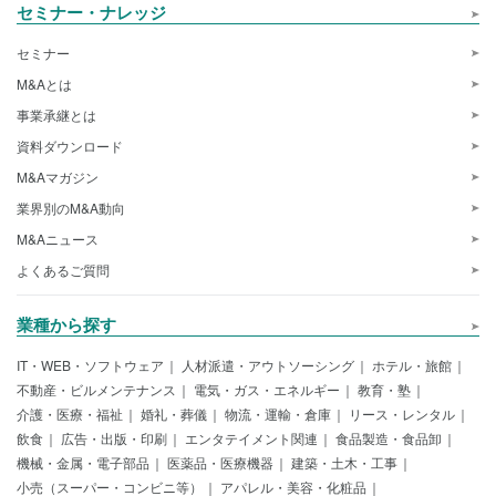
セミナー・ナレッジ
セミナー
M&Aとは
事業承継とは
資料ダウンロード
M&Aマガジン
業界別のM&A動向
M&Aニュース
よくあるご質問
業種から探す
IT・WEB・ソフトウェア
人材派遣・アウトソーシング
ホテル・旅館
不動産・ビルメンテナンス
電気・ガス・エネルギー
教育・塾
介護・医療・福祉
婚礼・葬儀
物流・運輸・倉庫
リース・レンタル
飲食
広告・出版・印刷
エンタテイメント関連
食品製造・食品卸
機械・金属・電子部品
医薬品・医療機器
建築・土木・工事
小売（スーパー・コンビニ等）
アパレル・美容・化粧品