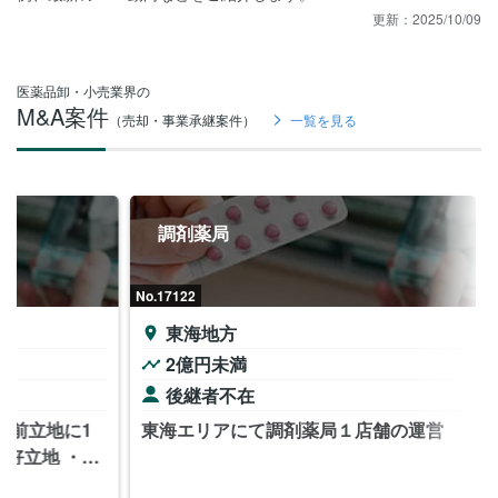
更新：
2025/10/09
医薬品卸・小売業界の
M&A案件
（売却・事業承継案件）
一覧を見る
調剤薬局
No.17122
東海地方
2億円未満
後継者不在
駅前立地に1
東海エリアにて調剤薬局１店舗の運営
好立地 ・薬