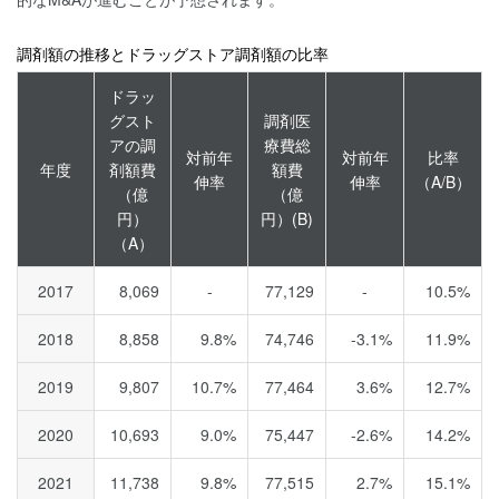
調剤額の推移とドラッグストア調剤額の比率
ドラッ
グスト
調剤医
アの調
療費総
対前年
対前年
比率
年度
剤額費
額費
伸率
伸率
（A/B）
（億
（億
円）
円）(B)
（A）
2017
8,069
-
77,129
-
10.5%
2018
8,858
9.8%
74,746
-3.1%
11.9%
2019
9,807
10.7%
77,464
3.6%
12.7%
2020
10,693
9.0%
75,447
-2.6%
14.2%
2021
11,738
9.8%
77,515
2.7%
15.1%