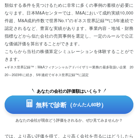
類似する条件を見つけるために非常に多くの事例の蓄積が必要に
なります。日本M&Aセンターでは、M&Aにおいて成約実績10,000
件超、M&A成約件数で世界No.1*のギネス世界記録™に5年連続で
認定されるなど、豊富な実績があります。事業内容・地域・財務
指標などから似た会社の売買事例を選定し、一定のルールで公正
な価値評価を算出することができます。
こちらから当社の株価算定シミュレーションを体験することがで
きます。
※ギネス世界記録™：M&Aフィナンシャルアドバイザリー業務の最多取扱い企業 20
20～2023年に続き、5年連続でギネス世界記録™に認定
あなたの会社の評価額はいくら？
無料で診断（
）
かんたん60秒
あなたの会社が現在どう評価をされるか、ぜひ見てみませんか？
では、より高い評価を得て、より高く会社を売るにはどうしたら