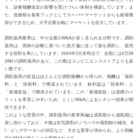
り、診療報酬改定の影響を受けづらい体制を構築しています。ま
た、低価格を集客フックとしてスーパーマーケットからも顧客獲
得ができるため、大手企業を軸にマーケットを拡大しています。
調剤薬局業界は、中小企業のM&Aが多く見られる分野です。調剤
薬局は、医師の診断に基づいた処方箋に従って薬を調剤し、販売
する役割を果たしています。2024年3月末時点で、全国には6万28
28軒の調剤薬局があり、この数はコンビニエンスストアよりも多
い数です。
調剤薬局の収益はほとんどが調剤報酬から得られ、報酬は「薬剤
料」と「技術料」で構成されています。粗利益は「技術料」と
「薬価差益」で構成されています。この「薬価差益」は規模のメ
リットを享受しやすいため、とくにM&Aによるシナジー効果が期
待できます。
このような背景の中、調剤薬局の業界再編は成長期から成熟期に
差し掛かっており、今後は在宅調剤のノウハウや薬剤師の補充、A
I・ビッグデータへの対応など、大きな変革が求められ、より戦略
的なM&Aが進むことが予想されます。