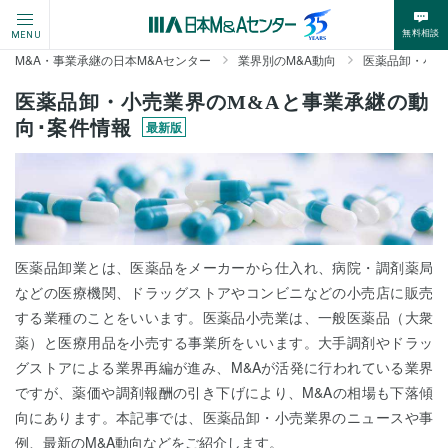
無料相談
MENU
M&A・事業承継の日本M&Aセンター
業界別のM&A動向
医薬品卸・小売
医薬品卸・小売業界のM&Aと事業承継の動
向･案件情報
最新版
医薬品卸業とは、医薬品をメーカーから仕入れ、病院・調剤薬局
などの医療機関、ドラッグストアやコンビニなどの小売店に販売
する業種のことをいいます。医薬品小売業は、一般医薬品（大衆
薬）と医療用品を小売する事業所をいいます。大手調剤やドラッ
グストアによる業界再編が進み、M&Aが活発に行われている業界
ですが、薬価や調剤報酬の引き下げにより、M&Aの相場も下落傾
向にあります。本記事では、医薬品卸・小売業界のニュースや事
例、最新のM&A動向などをご紹介します。