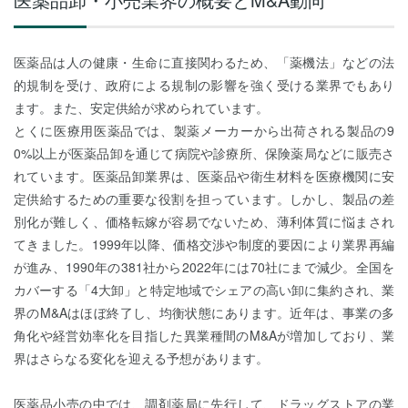
医薬品は人の健康・生命に直接関わるため、「薬機法」などの法
的規制を受け、政府による規制の影響を強く受ける業界でもあり
ます。また、安定供給が求められています。
とくに医療用医薬品では、製薬メーカーから出荷される製品の9
0%以上が医薬品卸を通じて病院や診療所、保険薬局などに販売さ
れています。医薬品卸業界は、医薬品や衛生材料を医療機関に安
定供給するための重要な役割を担っています。しかし、製品の差
別化が難しく、価格転嫁が容易でないため、薄利体質に悩まされ
てきました。1999年以降、価格交渉や制度的要因により業界再編
が進み、1990年の381社から2022年には70社にまで減少。全国を
カバーする「4大卸」と特定地域でシェアの高い卸に集約され、業
界のM&Aはほぼ終了し、均衡状態にあります。近年は、事業の多
角化や経営効率化を目指した異業種間のM&Aが増加しており、業
界はさらなる変化を迎える予想があります。
医薬品小売の中では、調剤薬局に先行して、ドラッグストアの業