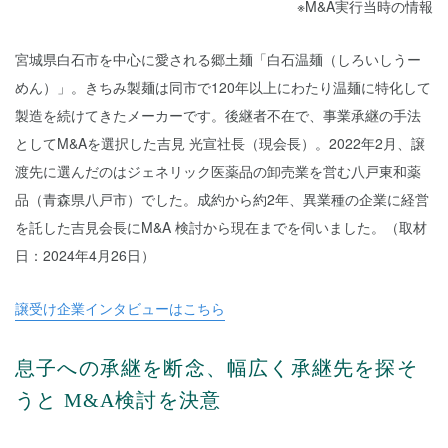
※M&A実行当時の情報
宮城県白石市を中心に愛される郷土麺「白石温麺（しろいしうー
めん）」。きちみ製麺は同市で120年以上にわたり温麺に特化して
製造を続けてきたメーカーです。後継者不在で、事業承継の手法
としてM&Aを選択した吉見 光宣社長（現会長）。2022年2月、譲
渡先に選んだのはジェネリック医薬品の卸売業を営む八戸東和薬
品（青森県八戸市）でした。成約から約2年、異業種の企業に経営
を託した吉見会長にM&A 検討から現在までを伺いました。（取材
日：2024年4月26日）
譲受け企業インタビューはこちら
息子への承継を断念、幅広く承継先を探そ
うと M&A検討を決意