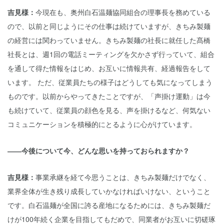
吉見様：
今現在も、奥州白石温麺協同組合の理事長を務めている
ので、以前と同じようにその仕事は続けていますが、きちみ製麺
の経営には関わっていません。きちみ製麺の社長に就任した髙橋
社長とは、週1回の電話ミーティングを欠かさず行っていて、組合
を通して得た情報をはじめ、お互いに情報共有、経過報告をして
います。 ただ、従業員たちの様子はどうしても気になってしまう
ものです。以前からやってきたことですが、「声掛け運動」は今
も続けていて、従業員の顔色を見る、声を掛けるなど、何気ない
コミュニケーションを積極的にとるように心がけています。
――今後について今、どんな思いを持っておられますか？
吉見様：
事業承継を経て今思うことは、きちみ製麺だけでなく、
業界全体が生き残り成長していかなければいけない、ということ
です。白石温麺が全国に誇る産地になるためには、きちみ製麺だ
けが100年続く企業を目指してもだめで、同業者がお互いに切磋琢