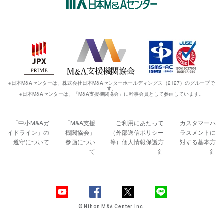
※日本M&Aセンターは、株式会社日本M&Aセンターホールディングス（2127）のグループで
す。
※日本M&Aセンターは、「M&A支援機関協会」に幹事会員として参画しています。
「中小M&Aガ
「M&A支援
ご利用にあたって
カスタマーハ
イドライン」の
機関協会」
（外部送信ポリシー
ラスメントに
遵守について
参画につい
等）
個人情報保護方
対する基本方
て
針
針
© Nihon M&A Center Inc.