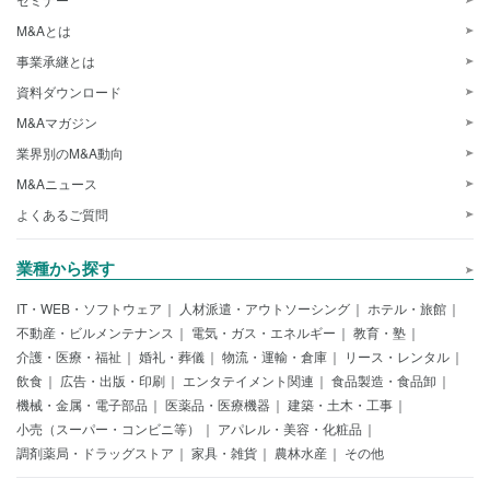
M&Aとは
事業承継とは
資料ダウンロード
M&Aマガジン
業界別のM&A動向
M&Aニュース
よくあるご質問
業種から探す
IT・WEB・ソフトウェア
人材派遣・アウトソーシング
ホテル・旅館
不動産・ビルメンテナンス
電気・ガス・エネルギー
教育・塾
介護・医療・福祉
婚礼・葬儀
物流・運輸・倉庫
リース・レンタル
飲食
広告・出版・印刷
エンタテイメント関連
食品製造・食品卸
機械・金属・電子部品
医薬品・医療機器
建築・土木・工事
小売（スーパー・コンビニ等）
アパレル・美容・化粧品
調剤薬局・ドラッグストア
家具・雑貨
農林水産
その他