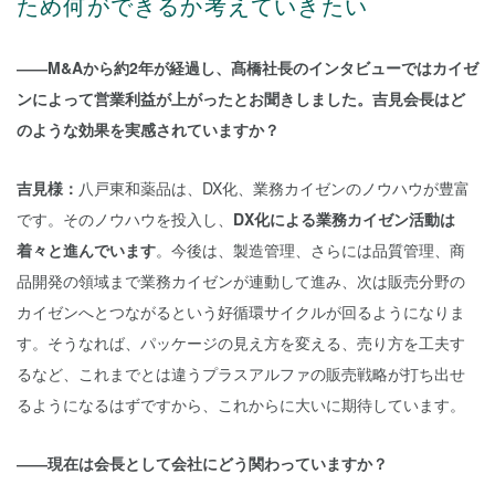
ため何ができるか考えていきたい
――M&Aから約2年が経過し、髙橋社長のインタビューではカイゼ
ンによって営業利益が上がったとお聞きしました。吉見会長はど
のような効果を実感されていますか？
吉見様：
八戸東和薬品は、DX化、業務カイゼンのノウハウが豊富
です。そのノウハウを投入し、
DX化による業務カイゼン活動は
着々と進んでいます
。今後は、製造管理、さらには品質管理、商
品開発の領域まで業務カイゼンが連動して進み、次は販売分野の
カイゼンへとつながるという好循環サイクルが回るようになりま
す。そうなれば、パッケージの見え方を変える、売り方を工夫す
るなど、これまでとは違うプラスアルファの販売戦略が打ち出せ
るようになるはずですから、これからに大いに期待しています。
――現在は会長として会社にどう関わっていますか？