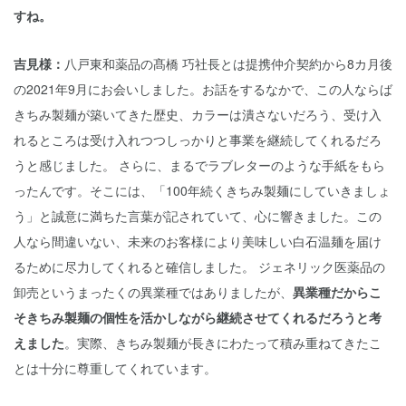
すね。
吉見様：
八戸東和薬品の髙橋 巧社長とは提携仲介契約から8カ月後
の2021年9月にお会いしました。お話をするなかで、この人ならば
きちみ製麺が築いてきた歴史、カラーは潰さないだろう、受け入
れるところは受け入れつつしっかりと事業を継続してくれるだろ
うと感じました。 さらに、まるでラブレターのような手紙をもら
ったんです。そこには、「100年続くきちみ製麺にしていきましょ
う」と誠意に満ちた言葉が記されていて、心に響きました。この
人なら間違いない、未来のお客様により美味しい白石温麺を届け
るために尽力してくれると確信しました。 ジェネリック医薬品の
卸売というまったくの異業種ではありましたが、
異業種だからこ
そきちみ製麺の個性を活かしながら継続させてくれるだろうと考
えました
。実際、きちみ製麺が長きにわたって積み重ねてきたこ
とは十分に尊重してくれています。