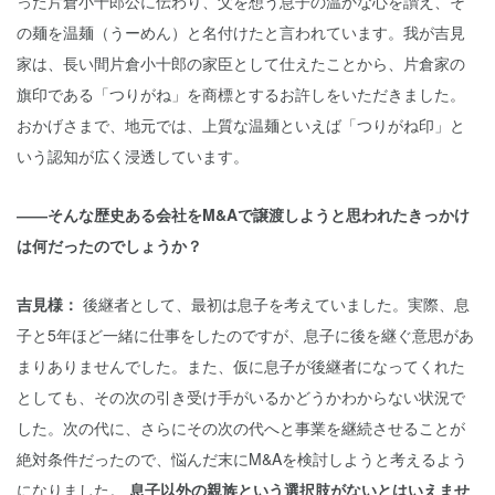
った片倉小十郎公に伝わり、父を想う息子の温かな心を讃え、そ
の麺を温麺（うーめん）と名付けたと言われています。我が吉見
家は、長い間片倉小十郎の家臣として仕えたことから、片倉家の
旗印である「つりがね」を商標とするお許しをいただきました。
おかげさまで、地元では、上質な温麺といえば「つりがね印」と
いう認知が広く浸透しています。
――そんな歴史ある会社をM&Aで譲渡しようと思われたきっかけ
は何だったのでしょうか？
吉見様：
後継者として、最初は息子を考えていました。実際、息
子と5年ほど一緒に仕事をしたのですが、息子に後を継ぐ意思があ
まりありませんでした。また、仮に息子が後継者になってくれた
としても、その次の引き受け手がいるかどうかわからない状況で
した。次の代に、さらにその次の代へと事業を継続させることが
絶対条件だったので、悩んだ末にM&Aを検討しようと考えるよう
になりました。
息子以外の親族という選択肢がないとはいえませ