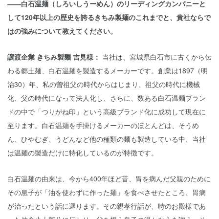
――白石温麺（しろいしうーめん）のリーディングカンパニーと
して120年以上の歴史を誇るきちみ製麺のこれまでと、貴社ならで
はの強みについて教えてください。
譲渡企業 きちみ製麺 吉見様：
当社は、宮城県白石市に古くから伝
わる郷土麺、白石温麺を製造するメーカーです。創業は1897（明
治30）年、私の曽祖父の時代からはじまり、祖父の時代に機械
化、父の時代になって法人化し、さらに、数ある白石温麺ブラン
ドの中で「つりがね印」という高級ブランド化に成功して現在に
至ります。白石温麺を手掛けるメーカーのほとんどは、そうめ
ん、ひやむぎ、うどんなど他の種類の麺も製造している中、当社
は温麺の製造だけに特化しているのが特徴です。
白石温麺の由来は、今から400年ほど昔、胃を病んだ父親のために
その息子が「油を使わずに作った麺」を食べさせたところ、胃病
が治ったという話に遡ります。その親孝行話が、時のお殿様であ