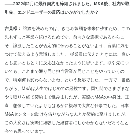
――2022年2月に最終契約を締結されました。M&A後、社内や取
引先、エンドユーザーの反応はいかがでしたか？
吉見様：
譲渡を決めたのは、きちみ製麺を未来に残すため、この
先もずっと事業を続けるためです。前向きな選択であるからこ
そ、譲渡したことが否定的に伝わることがないよう、言葉に気を
つけて伝えるよう意識しました。 従業員に伝えたときには、良い
とも悪いともとくに反応はなかったように思います。取引先につ
いても、これまで通り同じ担当営業が同じことをやっていくの
で、特別何も変わらないよね、という反応でした。 一方で、当然
ながら、M&Aは人生ではじめての経験です。両社間でさまざまな
やり取りを経て契約まで進みましたが、実際のM&Aの中身は、正
直、想像していたよりもはるかに複雑で大変な仕事でした。日本
M&Aセンターの助けを借りながらなんとか契約に至りましたが、
この大変さは実際に経験した経営者にしかわからないだろうなと
今でも思っています。