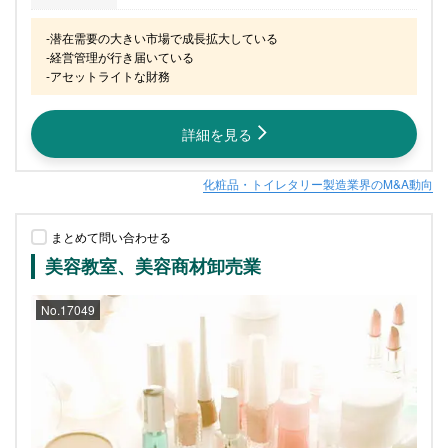
-潜在需要の大きい市場で成長拡大している

-経営管理が行き届いている

-アセットライトな財務
詳細を見る
化粧品・トイレタリー製造業界のM&A動向
まとめて問い合わせる
美容教室、美容商材卸売業
No.17049