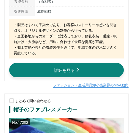
希望金額
（応相談）
譲渡理由
成長戦略
・製品はすべて手染めであり、お客様のストーリーや想いを聞き
取り、オリジナルデザインの制作から行っている。

・全国各地からのオーダーに対応しており、祭礼衣装・暖簾・帆
前掛け・大漁旗など、用途に合わせて最適な提案が可能。

・郷土芸能や祭りの衣装製作を通じて、地域文化の継承に大きく
貢献している。
詳細を見る
ファッション・生活用品卸小売業界のM&A動向
まとめて問い合わせる
帽子のファブレスメーカー
No.17202