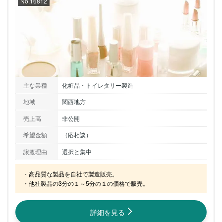
No.16812
主な業種
化粧品・トイレタリー製造
地域
関西地方
売上高
非公開
希望金額
（応相談）
譲渡理由
選択と集中
・高品質な製品を自社で製造販売。

・他社製品の3分の１～5分の１の価格で販売。
詳細を見る