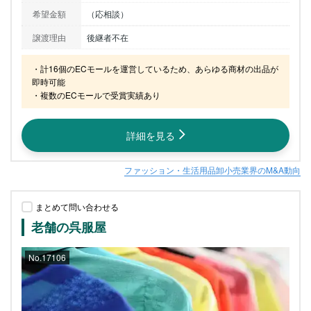
希望金額
（応相談）
譲渡理由
後継者不在
・計16個のECモールを運営しているため、あらゆる商材の出品が
即時可能

・複数のECモールで受賞実績あり
詳細を見る
ファッション・生活用品卸小売業界のM&A動向
まとめて問い合わせる
老舗の呉服屋
No.17106