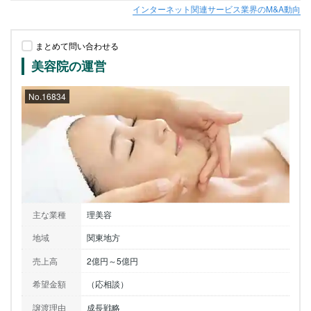
インターネット関連サービス業界のM&A動向
まとめて問い合わせる
美容院の運営
No.16834
主な業種
理美容
地域
関東地方
売上高
2億円～5億円
希望金額
（応相談）
譲渡理由
成長戦略