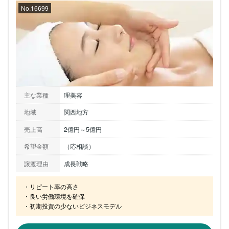
No.16699
主な業種
理美容
地域
関西地方
売上高
2億円～5億円
希望金額
（応相談）
譲渡理由
成長戦略
・リピート率の高さ

・良い労働環境を確保

・初期投資の少ないビジネスモデル