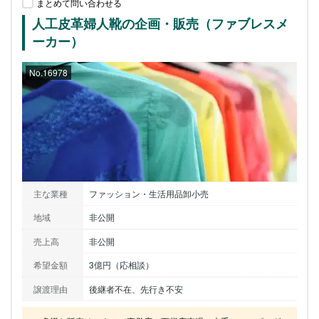
まとめて問い合わせる
人工皮革婦人靴の企画・販売（ファブレスメ
ーカー）
No.16978
主な業種
ファッション・生活用品卸小売
地域
非公開
売上高
非公開
希望金額
3億円（応相談）
譲渡理由
後継者不在、先行き不安