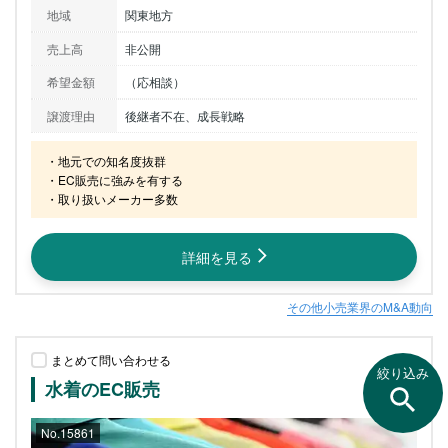
地域
関東地方
売上高
非公開
希望金額
（応相談）
譲渡理由
後継者不在、成長戦略
・地元での知名度抜群

・EC販売に強みを有する

・取り扱いメーカー多数
詳細を見る
その他小売業界のM&A動向
まとめて問い合わせる
絞り込み
水着のEC販売
No.15861