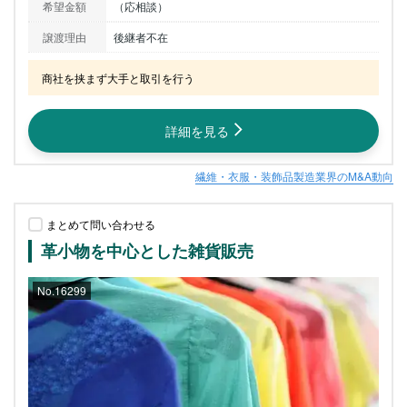
希望金額
（応相談）
譲渡理由
後継者不在
商社を挟まず大手と取引を行う
詳細を見る
繊維・衣服・装飾品製造業界のM&A動向
まとめて問い合わせる
革小物を中心とした雑貨販売
No.16299