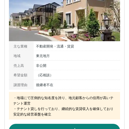
主な業種
不動産開発・流通・賃貸
地域
東北地方
売上高
非公開
希望金額
（応相談）
譲渡理由
後継者不在
・地場にて圧倒的な知名度を誇り、地元顧客からの信用が高いテ
ナント運営

・テナント貸しを行っており、継続的な賃貸収入を確保しており
安定的な経営基盤を確立