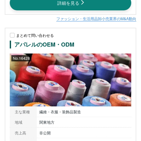
詳細を見る
ファッション・生活用品卸小売業界のM&A動向
まとめて問い合わせる
アパレルのOEM・ODM
No.16428
主な業種
繊維・衣服・装飾品製造
地域
関東地方
売上高
非公開