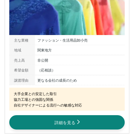
主な業種
ファッション・生活用品卸小売
地域
関東地方
売上高
非公開
希望金額
（応相談）
譲渡理由
更なる会社の成長のため
大手企業との安定した取引

協力工場との強固な関係

自社デザイナーによる流行への敏感な対応
詳細を見る