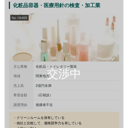
化粧品容器・医療用針の検査・加工業
No.16469
主な業種
化粧品・トイレタリー製造
地域
関東地方
売上高
2億円未満
希望金額
（応相談）
譲渡理由
後継者不在
・クリーンルームを保有している

・他社と比較して、価格競争力を有している
