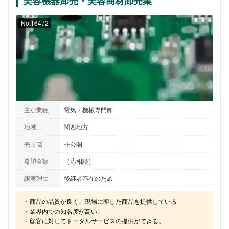
美容機器卸売・美容商材卸売業
No.16472
主な業種
電気・機械専門卸
地域
関西地方
売上高
非公開
希望金額
（応相談）
譲渡理由
後継者不在のため
・商品の品質が良く、現場に即した商品を提供している

・業界内での知名度が高い。

・顧客に対してトータルサービスの提供ができる。