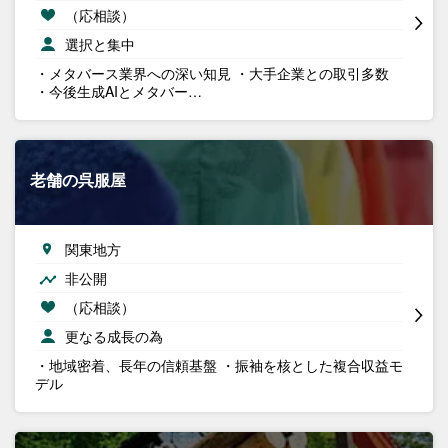
（応相談）
選択と集中
・メタバース業界への深い知見 ・大手企業との取引多数
・今後生成AIとメタバー…
老舗の呉服屋
関東地方
非公開
（応相談）
更なる成長の為
・地域密着、長年の信頼基盤 ・振袖を核とした複合収益モ
デル