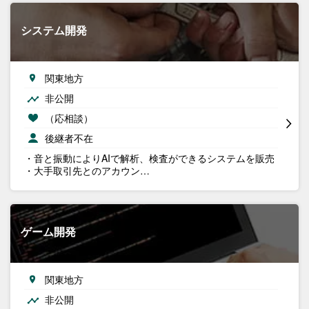
システム開発
関東地方
非公開
（応相談）
後継者不在
・音と振動によりAIで解析、検査ができるシステムを販売
・大手取引先とのアカウン…
ゲーム開発
関東地方
非公開