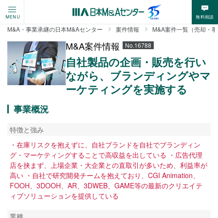
無料相談
MENU
M&A・事業承継の日本M&Aセンター
案件情報
M&A案件一覧（売却・
M&A案件情報
No.16788
自社製品の企画・販売を行い
ながら、ブランディングやマ
ーケティングを実施する
事業概況
特徴と強み
・在庫リスクを抱えずに、自社ブランドを自社でブランディン
グ・マーケティングすることで高収益を出している ・広告代理
店を挟まず、上場企業・大企業との直取引が多いため、利益率が
高い ・自社で研究開発チームを抱えており、CGI Animation、
FOOH、3DOOH、AR、3DWEB、GAME等の最新のクリエイテ
ィブソリューションを提供している
業種