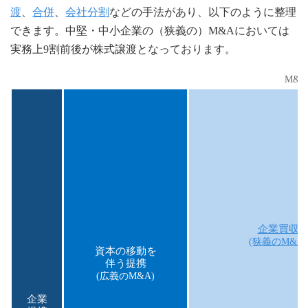
渡
、
合併
、
会社分割
などの手法があり、以下のように整理
できます。中堅・中小企業の（狭義の）M&Aにおいては
実務上9割前後が株式譲渡となっております。
M&
企業買収
(狭義のM&A)
資本の移動を
伴う提携
(広義のM&A)
企業