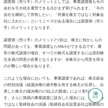
譲渡側（売り手）のメリットとしては、事業譲渡後も今の
会社を引き続き運営できる点がまず挙げられます。「今の
会社を継続して所有したい」「対価を株主ではなく対象会
社に入れたい」というニーズがある場合には譲渡側（売り
手）のメリットとなります。
譲渡側（売り手）のメリット2つ目は、株主に何かしらの
問題があっても、事業譲渡ならM&Aができる点です。通
常の株式譲渡の場合、すべての株式を譲渡するには原則株
主全員の同意が必要となりますが、全株主から同意を得る
のが難しい場合があります。
このような場合においても、事業譲渡であれば、株主総会
の特別決議（総議決権の過半数を有する株主が出席し、出
席した株主の議決権の2/3以上の賛成）により実行できま
目次
す。さらに簡易の事業譲渡に該当した場合には、株主総会
ではなく取締役会の決議（取締役会非設置会社は取締役の