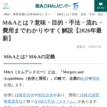
無料相談
MENU
M&A・事業承継の日本M&Aセンター
M&Aとは？意味・目的・手法・流れ・
M&Aとは？意味・目的・手法・流れ・
費用までわかりやすく解説【2026年最
新】
更新日：
2026/07/30
M&Aとは? M&Aの定義
M&A（エムアンドエー）とは、「Mergers and
Acquisitions（合併と買収）」の略で、企業の
合併
や
買収
を指します。
合併には
吸収合併
や
新設合併
があり、買収には
株式譲渡
、
事業譲渡
など様々な
M&A手法（スキーム）
があります。