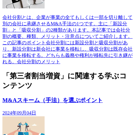
会社分割とは、企業が事業の全てもしくは一部を切り離して
別の会社に承継させるM&A手法の1つです。主に「新設分
割」と「吸収分割」の2種類があります。本記事では会社分
割の概要、種類、メリット・注意点についてご紹介します。
この記事のポイント会社分割には新設分割と吸収分割があ
り、新設分割は新会社に事業を移転し、吸収分割は既存会社
に事業を移転する。どちらも義務や権利が移転先に引き継が
れる。会社分割のメリット
「第三者割当増資」に関連する学ぶコ
ンテンツ
M&Aスキーム（手法）を選ぶポイント
2024年09月04日