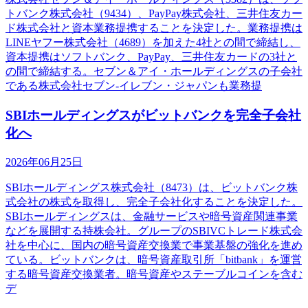
トバンク株式会社（9434）、PayPay株式会社、三井住友カー
ド株式会社と資本業務提携することを決定した。業務提携は
LINEヤフー株式会社（4689）を加えた4社との間で締結し、
資本提携はソフトバンク、PayPay、三井住友カードの3社と
の間で締結する。セブン＆アイ・ホールディングスの子会社
である株式会社セブン‐イレブン・ジャパンも業務提
SBIホールディングスがビットバンクを完全子会社
化へ
2026年06月25日
SBIホールディングス株式会社（8473）は、ビットバンク株
式会社の株式を取得し、完全子会社化することを決定した。
SBIホールディングスは、金融サービスや暗号資産関連事業
などを展開する持株会社。グループのSBIVCトレード株式会
社を中心に、国内の暗号資産交換業で事業基盤の強化を進め
ている。ビットバンクは、暗号資産取引所「bitbank」を運営
する暗号資産交換業者。暗号資産やステーブルコインを含む
デ