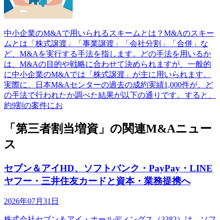
中小企業のM&Aで用いられるスキームとは？M&Aのスキー
ムとは「株式譲渡」「事業譲渡」「会社分割」「合併」な
ど、M&Aを実行する手法を指します。どの手法を用いるか
は、M&Aの目的や戦略に合わせて決められますが、一般的
に中小企業のM&Aでは「株式譲渡」が主に用いられます。
実際に、日本M&Aセンターの過去の成約実績1,000件が、ど
の手法で行われたか調べた結果が以下の通りです。すると、
約9割の案件にお
「第三者割当増資」の関連M&Aニュー
ス
セブン＆アイHD、ソフトバンク・PayPay・LINE
ヤフー・三井住友カードと資本・業務提携へ
2026年07月31日
株式会社セブン＆アイ・ホールディングス（3382）は、ソフ