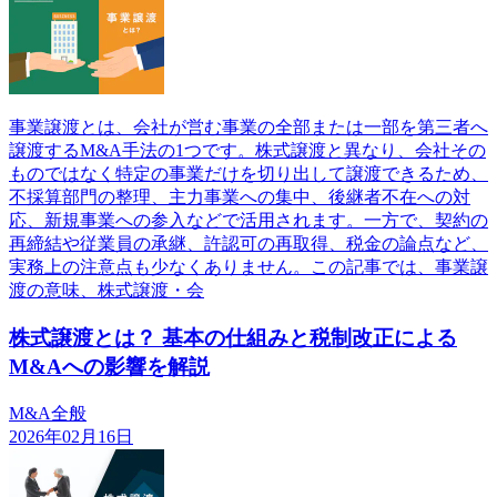
事業譲渡とは、会社が営む事業の全部または一部を第三者へ
譲渡するM&A手法の1つです。株式譲渡と異なり、会社その
ものではなく特定の事業だけを切り出して譲渡できるため、
不採算部門の整理、主力事業への集中、後継者不在への対
応、新規事業への参入などで活用されます。一方で、契約の
再締結や従業員の承継、許認可の再取得、税金の論点など、
実務上の注意点も少なくありません。この記事では、事業譲
渡の意味、株式譲渡・会
株式譲渡とは？ 基本の仕組みと税制改正による
M&Aへの影響を解説
M&A全般
2026年02月16日