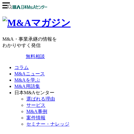
M&A・事業承継の情報を
わかりやすく発信
無料相談
コラム
M&Aニュース
M&Aを学ぶ
M&A用語集
日本M&Aセンター
選ばれる理由
サービス
M&A事例
案件情報
セミナー・ナレッジ