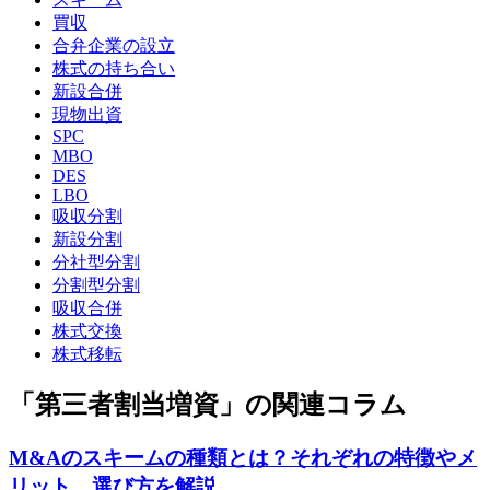
買収
合弁企業の設立
株式の持ち合い
新設合併
現物出資
SPC
MBO
DES
LBO
吸収分割
新設分割
分社型分割
分割型分割
吸収合併
株式交換
株式移転
「第三者割当増資」の関連コラム
M&Aのスキームの種類とは？それぞれの特徴やメ
リット、選び方を解説