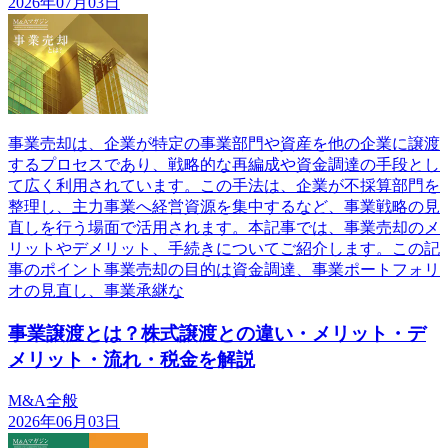
2026年07月03日
事業売却は、企業が特定の事業部門や資産を他の企業に譲渡
するプロセスであり、戦略的な再編成や資金調達の手段とし
て広く利用されています。この手法は、企業が不採算部門を
整理し、主力事業へ経営資源を集中するなど、事業戦略の見
直しを行う場面で活用されます。本記事では、事業売却のメ
リットやデメリット、手続きについてご紹介します。この記
事のポイント事業売却の目的は資金調達、事業ポートフォリ
オの見直し、事業承継な
事業譲渡とは？株式譲渡との違い・メリット・デ
メリット・流れ・税金を解説
M&A全般
2026年06月03日