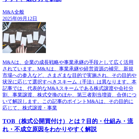
M&A全般
2025年09月12日
M&Aは、企業の成長戦略や事業承継の手段として広く活用
されています。M&Aは、事業承継や経営資源の補完、新規
市場への参入など、さまざまな目的で実施され、その目的や
状況に応じて選択すべきスキーム（手法）は異なります。本
記事では、代表的なM&Aスキームである株式譲渡や会社分
割、事業譲渡、株式交換のほか、第三者割当増資、合併につ
いて解説します。この記事のポイントM&Aは、その目的に
応じて、株式譲渡・事業
TOB（株式公開買付け）とは？目的・仕組み・流
れ・不成立原因をわかりやすく解説