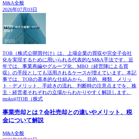
M&A全般
2026年07月03日
TOB（株式公開買付け）は、上場企業の買収や完全子会社
化を実現するために用いられる代表的なM&A手法です。近
年では、事業再編やグループ化、MBO（経営陣による買
収）の手段としても活用されるケースが増えています。本記
事では、TOBの基本的な仕組みから、目的、種類、メリッ
ト・デメリット、手続きの流れ、判断時の注意点までを、株
主・経営者それぞれの立場からわかりやすく解説します。
mokuji]TOB（株式
事業売却とは？会社売却との違いやメリット、税
金について解説
M&A全般