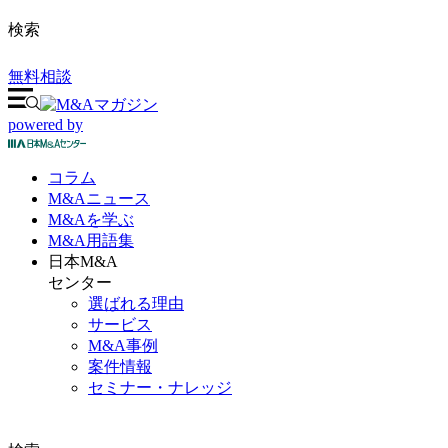
検索
無料相談
powered by
コラム
M&A
ニュース
M&Aを
学ぶ
M&A
用語集
日本M&A
センター
選ばれる理由
サービス
M&A事例
案件情報
セミナー・ナレッジ