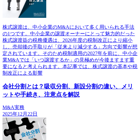
株式譲渡は、中小企業のM&Aにおいて多く用いられる手法
の1つです。中小企業の譲渡オーナーにとって魅力的だった
株式譲渡益の税務優遇は、2026年度の税制改正により縮小
し、売却後の手取りが「従来より減少する」方向で影響が想
定されています。そのため税制適用の2027年を前に、中小企
業M&Aでは「いつ譲渡するか」の見極めが今後ますます重
要になると考えられます。本記事では、株式譲渡の基本や税
制改正による影響
会社分割とは？吸収分割、新設分割の違い、メリ
ットや手続き、注意点を解説
M&A実務
2025年12月22日