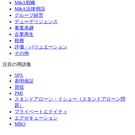
M&A戦略
M&A法律用語
グループ経営
デューデリジェンス
事業承継
企業再生
税務
評価・バリュエーション
その他
注目の用語集
SPA
表明保証
買収
PMI
スタンドアローン・イシュー（スタンドアローン問
題）
プライベートエクイティ
エグゼキューション
MBO