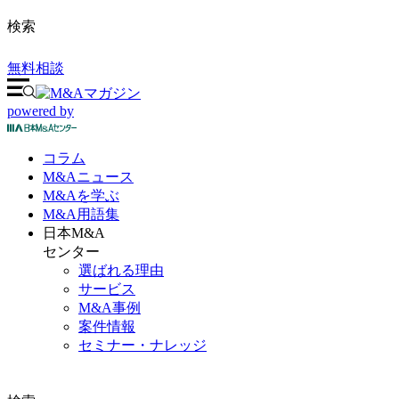
検索
無料相談
powered by
コラム
M&A
ニュース
M&Aを
学ぶ
M&A
用語集
日本M&A
センター
選ばれる理由
サービス
M&A事例
案件情報
セミナー・ナレッジ