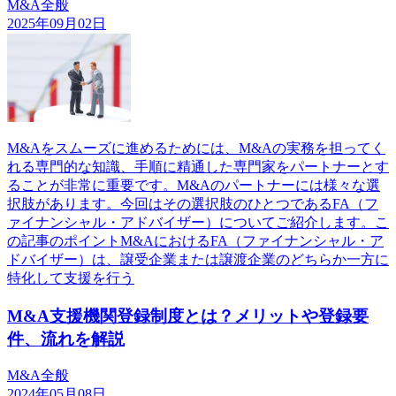
M&A全般
2025年09月02日
M&Aをスムーズに進めるためには、M&Aの実務を担ってく
れる専門的な知識、手順に精通した専門家をパートナーとす
ることが非常に重要です。M&Aのパートナーには様々な選
択肢があります。今回はその選択肢のひとつであるFA（フ
ァイナンシャル・アドバイザー）についてご紹介します。こ
の記事のポイントM&AにおけるFA（ファイナンシャル・ア
ドバイザー）は、譲受企業または譲渡企業のどちらか一方に
特化して支援を行う
M&A支援機関登録制度とは？メリットや登録要
件、流れを解説
M&A全般
2024年05月08日