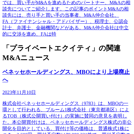
では、買い手がM&Aを進めるためのパートナー、M&Aの相
談先についてご紹介します。この記事のポイントM&Aの相
談先には、売り手と買い手の当事者、M&A仲介会社、
FA（ファイナンシャル・アドバイザー）、税理士、公認会
計士、弁護士、金融機関などがある。M&A仲介会社は中立
的に交渉を進め、FAは特
「プライベートエクイティ」の関連
M&Aニュース
ベネッセホールディングス、MBOにより上場廃止
へ
2023年11月10日
株式会社ベネッセホールディングス（9783）は、MBOの一
環として行われる、ブルーム1株式会社（東京都港区）によ
るTOB（株式公開買い付け）の実施に賛同の意見を表明し
た。本公開買付けは、ベネッセホールディングス株式の非公
開化を目的としている。買付け等の価格は、普通株式1株に