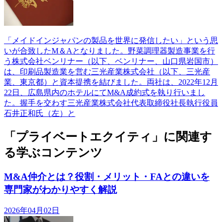
「メイドインジャパンの製品を世界に発信したい」という思
いが合致したM＆Aとなりました。野菜調理器製造事業を行
う株式会社ベンリナー（以下、ベンリナー、山口県岩国市）
は、印刷品製造業を営む三光産業株式会社（以下、三光産
業、東京都）と資本提携を結びました。両社は、2022年12月
22日、広島県内のホテルにてM&A成約式を執り行いまし
た。握手を交わす三光産業株式会社代表取締役社長執行役員
石井正和氏（左）と
「プライベートエクイティ」に関連す
る学ぶコンテンツ
M&A仲介とは？役割・メリット・FAとの違いを
専門家がわかりやすく解説
2026年04月02日