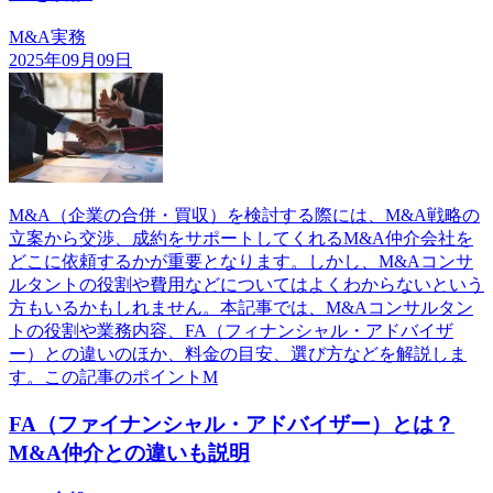
M&A実務
2025年09月09日
M&A（企業の合併・買収）を検討する際には、M&A戦略の
立案から交渉、成約をサポートしてくれるM&A仲介会社を
どこに依頼するかが重要となります。しかし、M&Aコンサ
ルタントの役割や費用などについてはよくわからないという
方もいるかもしれません。本記事では、M&Aコンサルタン
トの役割や業務内容、FA（フィナンシャル・アドバイザ
ー）との違いのほか、料金の目安、選び方などを解説しま
す。この記事のポイントM
FA（ファイナンシャル・アドバイザー）とは？
M&A仲介との違いも説明