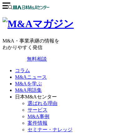
M&A・事業承継の情報を
わかりやすく発信
無料相談
コラム
M&Aニュース
M&Aを学ぶ
M&A用語集
日本M&Aセンター
選ばれる理由
サービス
M&A事例
案件情報
セミナー・ナレッジ