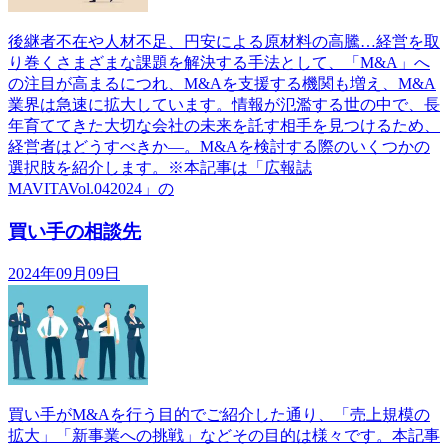
後継者不在や人材不足、円安による原材料の高騰…経営を取
り巻くさまざまな課題を解決する手法として、「M&A」へ
の注目が高まるにつれ、M&Aを支援する機関も増え、M&A
業界は急速に拡大しています。情報が氾濫する世の中で、長
年育ててきた大切な会社の未来を託す相手を見つけるため、
経営者はどうすべきか―。M&Aを検討する際のいくつかの
選択肢を紹介します。※本記事は「広報誌
MAVITAVol.042024」の
買い手の相談先
2024年09月09日
買い手がM&Aを行う目的でご紹介した通り、「売上規模の
拡大」「新事業への挑戦」などその目的は様々です。本記事