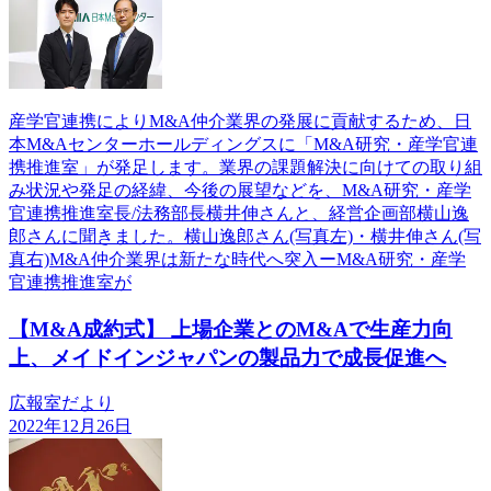
産学官連携によりM&A仲介業界の発展に貢献するため、日
本M&Aセンターホールディングスに「M&A研究・産学官連
携推進室」が発足します。業界の課題解決に向けての取り組
み状況や発足の経緯、今後の展望などを、M&A研究・産学
官連携推進室長/法務部長横井伸さんと、経営企画部横山逸
郎さんに聞きました。横山逸郎さん(写真左)・横井伸さん(写
真右)M&A仲介業界は新たな時代へ突入ーM&A研究・産学
官連携推進室が
【M&A成約式】 上場企業とのM&Aで生産力向
上、メイドインジャパンの製品力で成長促進へ
広報室だより
2022年12月26日