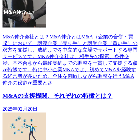
M&A仲介会社とは？M&A仲介とはM&A（企業の合併・買
収）において、譲渡企業（売り手）と譲受企業（買い手）の
双方を支援し、成約までを中立的な立場でサポートする専門
サービスです。M&A仲介会社は、相手先の探索、条件交
渉、基本合意から最終契約までの調整を一貫して支援する点
が特徴です。特に中小企業M&Aでは、初めてM&Aを経験す
る経営者が多いため、全体を俯瞰しながら調整を行うM&A
仲介の役割が重要とさ
M&Aの支援機関、それぞれの特徴とは？
2025年02月20日