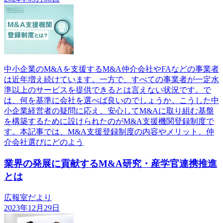
中小企業のM&Aを支援するM&A仲介会社やFAなどの事業者
は近年増え続けています。一方で、すべての事業者が一定水
準以上のサービスを提供できるとは言えない状況です。で
は、何を基準に会社を選べば良いのでしょうか。こうした中
小企業経営者の疑問に応え、安心してM&Aに取り組む基盤
を構築するために設けられたのがM&A支援機関登録制度で
す。本記事では、M&A支援登録制度の内容やメリット、仲
介会社選びにどのよう
業界の発展に貢献するM&A研究・産学官連携推進
とは
広報室だより
2023年12月29日