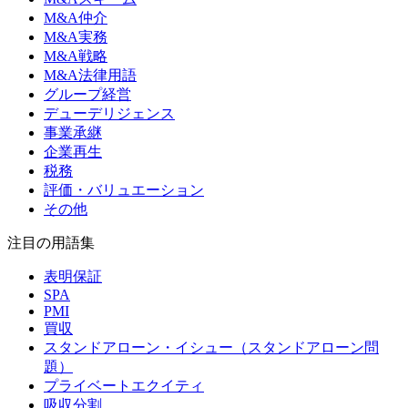
M&A仲介
M&A実務
M&A戦略
M&A法律用語
グループ経営
デューデリジェンス
事業承継
企業再生
税務
評価・バリュエーション
その他
注目の用語集
表明保証
SPA
PMI
買収
スタンドアローン・イシュー（スタンドアローン問
題）
プライベートエクイティ
吸収分割