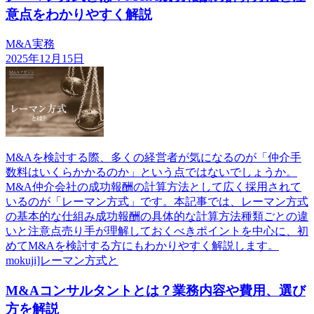
意点をわかりやすく解説
M&A実務
2025年12月15日
M&Aを検討する際、多くの経営者が気になるのが「仲介手
数料はいくらかかるのか」という点ではないでしょうか。
M&A仲介会社の成功報酬の計算方法として広く採用されて
いるのが「レーマン方式」です。本記事では、レーマン方式
の基本的な仕組み成功報酬の具体的な計算方法種類ごとの違
いと注意点売り手が理解しておくべきポイントを中心に、初
めてM&Aを検討する方にもわかりやすく解説します。
mokuji]レーマン方式と
M&Aコンサルタントとは？業務内容や費用、選び
方を解説