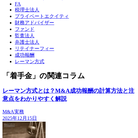
FA
税理士法人
プライベートエクイティ
財務アドバイザー
ファンド
監査法人
弁護士法人
リテイナーフィー
成功報酬
レーマン方式
「着手金」の関連コラム
レーマン方式とは？M&A成功報酬の計算方法と注
意点をわかりやすく解説
M&A実務
2025年12月15日