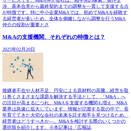
サービスです。M&A仲介会社は、相手先の探索、条件交
渉、基本合意から最終契約までの調整を一貫して支援する点
が特徴です。特に中小企業M&Aでは、初めてM&Aを経験す
る経営者が多いため、全体を俯瞰しながら調整を行うM&A
仲介の役割が重要とさ
M&Aの支援機関、それぞれの特徴とは？
2025年02月20日
後継者不在や人材不足、円安による原材料の高騰…経営を取
り巻くさまざまな課題を解決する手法として、「M&A」へ
の注目が高まるにつれ、M&Aを支援する機関も増え、M&A
業界は急速に拡大しています。情報が氾濫する世の中で、長
年育ててきた大切な会社の未来を託す相手を見つけるため、
経営者はどうすべきか―。M&Aを検討する際のいくつかの
選択肢を紹介します。※本記事は「広報誌