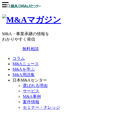
M&A・事業承継の情報を
わかりやすく発信
無料相談
コラム
M&Aニュース
M&Aを学ぶ
M&A用語集
日本M&Aセンター
選ばれる理由
サービス
M&A事例
案件情報
セミナー・ナレッジ