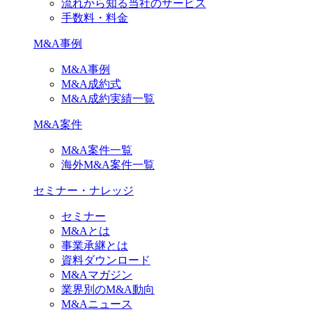
流れから知る当社のサービス
手数料・料金
M&A事例
M&A事例
M&A成約式
M&A成約実績一覧
M&A案件
M&A案件一覧
海外M&A案件一覧
セミナー・ナレッジ
セミナー
M&Aとは
事業承継とは
資料ダウンロード
M&Aマガジン
業界別のM&A動向
M&Aニュース