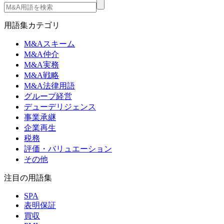
用語集カテゴリ
M&Aスキーム
M&A仲介
M&A実務
M&A戦略
M&A法律用語
グループ経営
デューデリジェンス
事業承継
企業再生
税務
評価・バリュエーション
その他
注目の用語集
SPA
表明保証
買収