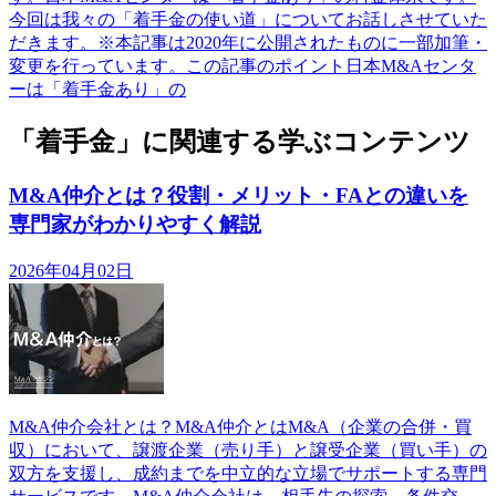
今回は我々の「着手金の使い道」についてお話しさせていた
だきます。※本記事は2020年に公開されたものに一部加筆・
変更を行っています。この記事のポイント日本M&Aセンタ
ーは「着手金あり」の
「着手金」に関連する学ぶコンテンツ
M&A仲介とは？役割・メリット・FAとの違いを
専門家がわかりやすく解説
2026年04月02日
M&A仲介会社とは？M&A仲介とはM&A（企業の合併・買
収）において、譲渡企業（売り手）と譲受企業（買い手）の
双方を支援し、成約までを中立的な立場でサポートする専門