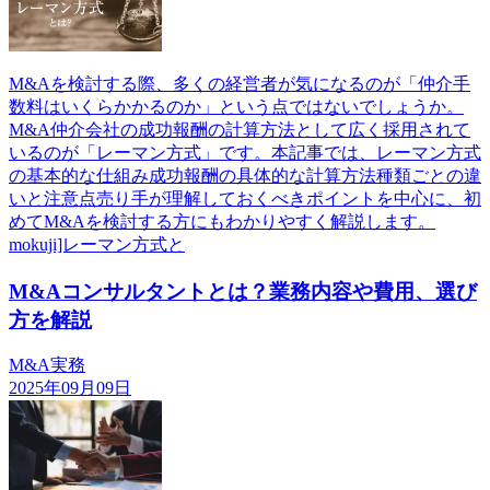
M&Aを検討する際、多くの経営者が気になるのが「仲介手
数料はいくらかかるのか」という点ではないでしょうか。
M&A仲介会社の成功報酬の計算方法として広く採用されて
いるのが「レーマン方式」です。本記事では、レーマン方式
の基本的な仕組み成功報酬の具体的な計算方法種類ごとの違
いと注意点売り手が理解しておくべきポイントを中心に、初
めてM&Aを検討する方にもわかりやすく解説します。
mokuji]レーマン方式と
M&Aコンサルタントとは？業務内容や費用、選び
方を解説
M&A実務
2025年09月09日