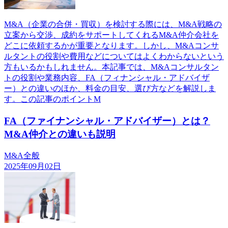
M&A（企業の合併・買収）を検討する際には、M&A戦略の
立案から交渉、成約をサポートしてくれるM&A仲介会社を
どこに依頼するかが重要となります。しかし、M&Aコンサ
ルタントの役割や費用などについてはよくわからないという
方もいるかもしれません。本記事では、M&Aコンサルタン
トの役割や業務内容、FA（フィナンシャル・アドバイザ
ー）との違いのほか、料金の目安、選び方などを解説しま
す。この記事のポイントM
FA（ファイナンシャル・アドバイザー）とは？
M&A仲介との違いも説明
M&A全般
2025年09月02日