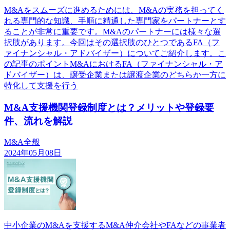
M&Aをスムーズに進めるためには、M&Aの実務を担ってく
れる専門的な知識、手順に精通した専門家をパートナーとす
ることが非常に重要です。M&Aのパートナーには様々な選
択肢があります。今回はその選択肢のひとつであるFA（フ
ァイナンシャル・アドバイザー）についてご紹介します。こ
の記事のポイントM&AにおけるFA（ファイナンシャル・ア
ドバイザー）は、譲受企業または譲渡企業のどちらか一方に
特化して支援を行う
M&A支援機関登録制度とは？メリットや登録要
件、流れを解説
M&A全般
2024年05月08日
中小企業のM&Aを支援するM&A仲介会社やFAなどの事業者