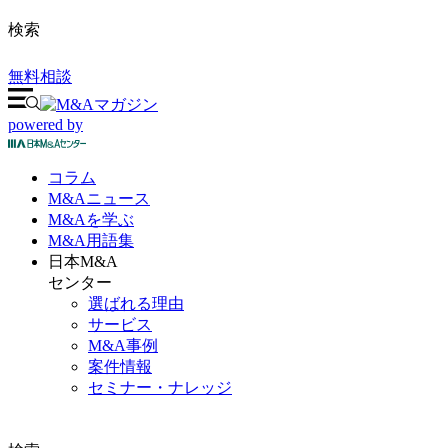
検索
無料相談
powered by
コラム
M&A
ニュース
M&Aを
学ぶ
M&A
用語集
日本M&A
センター
選ばれる理由
サービス
M&A事例
案件情報
セミナー・ナレッジ