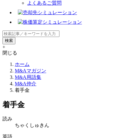
よくあるご質問
+
閉じる
ホーム
M&Aマガジン
M&A用語集
M&A仲介
着手金
着手金
読み
ちゃくしゅきん
英語