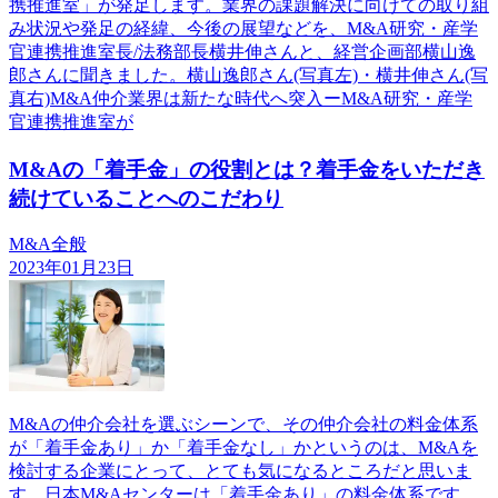
携推進室」が発足します。業界の課題解決に向けての取り組
み状況や発足の経緯、今後の展望などを、M&A研究・産学
官連携推進室長/法務部長横井伸さんと、経営企画部横山逸
郎さんに聞きました。横山逸郎さん(写真左)・横井伸さん(写
真右)M&A仲介業界は新たな時代へ突入ーM&A研究・産学
官連携推進室が
M&Aの「着手金」の役割とは？着手金をいただき
続けていることへのこだわり
M&A全般
2023年01月23日
M&Aの仲介会社を選ぶシーンで、その仲介会社の料金体系
が「着手金あり」か「着手金なし」かというのは、M&Aを
検討する企業にとって、とても気になるところだと思いま
す。日本M&Aセンターは「着手金あり」の料金体系です。