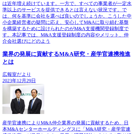
は近年増え続けています。一方で、すべての事業者が一定水
準以上のサービスを提供できるとは言えない状況です。で
は、何を基準に会社を選べば良いのでしょうか。こうした中
小企業経営者の疑問に応え、安心してM&Aに取り組む基盤
を構築するために設けられたのがM&A支援機関登録制度で
す。本記事では、M&A支援登録制度の内容やメリット、仲
介会社選びにどのよう
業界の発展に貢献するM&A研究・産学官連携推進
とは
広報室だより
2023年12月29日
産学官連携によりM&A仲介業界の発展に貢献するため、日
本M&Aセンターホールディングスに「M&A研究・産学官連