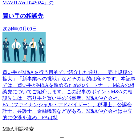
MAVITAVol.042024」の
買い手の相談先
2024年09月09日
買い手がM&Aを行う目的でご紹介した通り、「売上規模の
拡大」「新事業への挑戦」などその目的は様々です。本記事
では、買い手がM&Aを進めるためのパートナー、M&Aの相
談先についてご紹介します。この記事のポイントM&Aの相
談先には、売り手と買い手の当事者、M&A仲介会社、
FA（ファイナンシャル・アドバイザー）、税理士、公認会
計士、弁護士、金融機関などがある。M&A仲介会社は中立
的に交渉を進め、FAは特
M&A用語検索