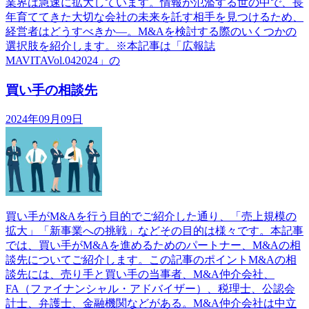
業界は急速に拡大しています。情報が氾濫する世の中で、長
年育ててきた大切な会社の未来を託す相手を見つけるため、
経営者はどうすべきか―。M&Aを検討する際のいくつかの
選択肢を紹介します。※本記事は「広報誌
MAVITAVol.042024」の
買い手の相談先
2024年09月09日
買い手がM&Aを行う目的でご紹介した通り、「売上規模の
拡大」「新事業への挑戦」などその目的は様々です。本記事
では、買い手がM&Aを進めるためのパートナー、M&Aの相
談先についてご紹介します。この記事のポイントM&Aの相
談先には、売り手と買い手の当事者、M&A仲介会社、
FA（ファイナンシャル・アドバイザー）、税理士、公認会
計士、弁護士、金融機関などがある。M&A仲介会社は中立