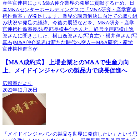
産学官連携によりM&A仲介業界の発展に貢献するため、日
本M&Aセンターホールディングスに「M&A研究・産学官連
携推進室」が発足します。業界の課題解決に向けての取り組
み状況や発足の経緯、今後の展望などを、M&A研究・産学
官連携推進室長/法務部長横井伸さんと、経営企画部横山逸
郎さんに聞きました。横山逸郎さん(写真左)・横井伸さん(写
真右)M&A仲介業界は新たな時代へ突入ーM&A研究・産学
官連携推進室が
【M&A成約式】 上場企業とのM&Aで生産力向
上、メイドインジャパンの製品力で成長促進へ
広報室だより
2022年12月26日
「メイドインジャパンの製品を世界に発信したい」という思