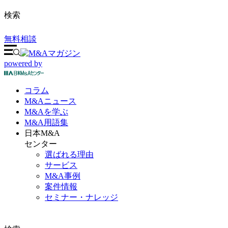
検索
無料相談
powered by
コラム
M&A
ニュース
M&Aを
学ぶ
M&A
用語集
日本M&A
センター
選ばれる理由
サービス
M&A事例
案件情報
セミナー・ナレッジ