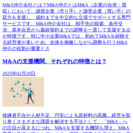
M&A仲介会社とは？M&A仲介とはM&A（企業の合併・買
収）において、譲渡企業（売り手）と譲受企業（買い手）の
双方を支援し、成約までを中立的な立場でサポートする専門
サービスです。M&A仲介会社は、相手先の探索、条件交
渉、基本合意から最終契約までの調整を一貫して支援する点
が特徴です。特に中小企業M&Aでは、初めてM&Aを経験す
る経営者が多いため、全体を俯瞰しながら調整を行うM&A
仲介の役割が重要とさ
M&Aの支援機関、それぞれの特徴とは？
2025年02月20日
後継者不在や人材不足、円安による原材料の高騰…経営を取
り巻くさまざまな課題を解決する手法として、「M&A」へ
の注目が高まるにつれ、M&Aを支援する機関も増え、M&A