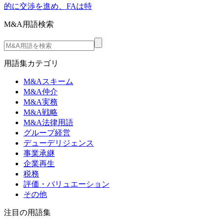
的に交渉を進め、FAは特
M&A用語検索
用語集カテゴリ
M&Aスキーム
M&A仲介
M&A実務
M&A戦略
M&A法律用語
グループ経営
デューデリジェンス
事業承継
企業再生
税務
評価・バリュエーション
その他
注目の用語集