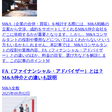
M&A（企業の合併・買収）を検討する際には、M&A戦略の
立案から交渉、成約をサポートしてくれるM&A仲介会社を
どこに依頼するかが重要となります。しかし、M&Aコンサ
ルタントの役割や費用などについてはよくわからないという
方もいるかもしれません。本記事では、M&Aコンサルタン
トの役割や業務内容、FA（フィナンシャル・アドバイザ
ー）との違いのほか、料金の目安、選び方などを解説しま
す。この記事のポイントM
FA（ファイナンシャル・アドバイザー）とは？
M&A仲介との違いも説明
M&A全般
2025年09月02日