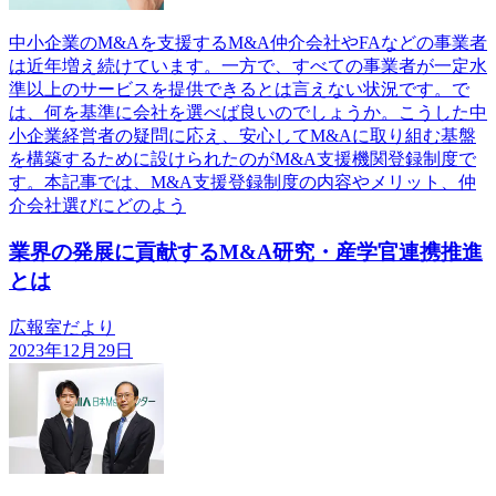
中小企業のM&Aを支援するM&A仲介会社やFAなどの事業者
は近年増え続けています。一方で、すべての事業者が一定水
準以上のサービスを提供できるとは言えない状況です。で
は、何を基準に会社を選べば良いのでしょうか。こうした中
小企業経営者の疑問に応え、安心してM&Aに取り組む基盤
を構築するために設けられたのがM&A支援機関登録制度で
す。本記事では、M&A支援登録制度の内容やメリット、仲
介会社選びにどのよう
業界の発展に貢献するM&A研究・産学官連携推進
とは
広報室だより
2023年12月29日