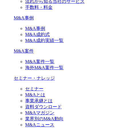
流れから知る当社のサービス
手数料・料金
M&A事例
M&A事例
M&A成約式
M&A成約実績一覧
M&A案件
M&A案件一覧
海外M&A案件一覧
セミナー・ナレッジ
セミナー
M&Aとは
事業承継とは
資料ダウンロード
M&Aマガジン
業界別のM&A動向
M&Aニュース