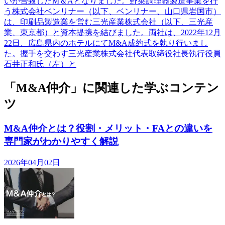
いが合致したM＆Aとなりました。野菜調理器製造事業を行
う株式会社ベンリナー（以下、ベンリナー、山口県岩国市）
は、印刷品製造業を営む三光産業株式会社（以下、三光産
業、東京都）と資本提携を結びました。両社は、2022年12月
22日、広島県内のホテルにてM&A成約式を執り行いまし
た。握手を交わす三光産業株式会社代表取締役社長執行役員
石井正和氏（左）と
「M&A仲介」に関連した学ぶコンテン
ツ
M&A仲介とは？役割・メリット・FAとの違いを
専門家がわかりやすく解説
2026年04月02日