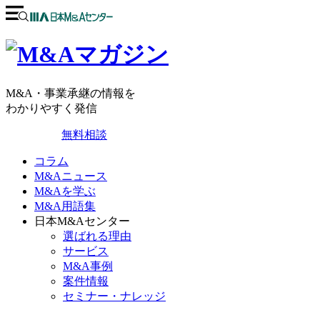
M&A・事業承継の情報を
わかりやすく発信
無料相談
コラム
M&Aニュース
M&Aを学ぶ
M&A用語集
日本M&Aセンター
選ばれる理由
サービス
M&A事例
案件情報
セミナー・ナレッジ