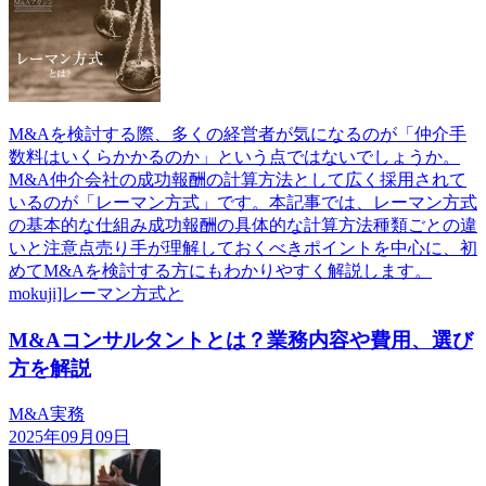
M&Aを検討する際、多くの経営者が気になるのが「仲介手
数料はいくらかかるのか」という点ではないでしょうか。
M&A仲介会社の成功報酬の計算方法として広く採用されて
いるのが「レーマン方式」です。本記事では、レーマン方式
の基本的な仕組み成功報酬の具体的な計算方法種類ごとの違
いと注意点売り手が理解しておくべきポイントを中心に、初
めてM&Aを検討する方にもわかりやすく解説します。
mokuji]レーマン方式と
M&Aコンサルタントとは？業務内容や費用、選び
方を解説
M&A実務
2025年09月09日