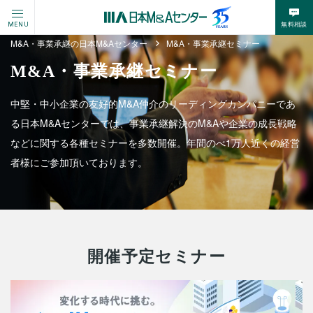
無料相談
MENU
M&A・事業承継の日本M&Aセンター
M&A・事業承継セミナー
M&A・事業承継セミナー
中堅・中小企業の友好的M&A仲介のリーディングカンパニーであ
る日本M&Aセンターでは、事業承継解決のM&Aや
企業の成長戦略
などに関する各種セミナーを多数開催。年間のべ1万人近くの経営
者様にご参加頂いております。
開催予定セミナー