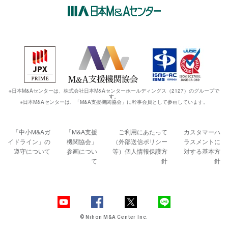
※日本M&Aセンターは、株式会社日本M&Aセンターホールディングス（2127）のグループで
す。
※日本M&Aセンターは、「M&A支援機関協会」に幹事会員として参画しています。
「中小M&Aガ
「M&A支援
ご利用にあたって
カスタマーハ
イドライン」の
機関協会」
（外部送信ポリシー
ラスメントに
遵守について
参画につい
等）
個人情報保護方
対する基本方
て
針
針
© Nihon M&A Center Inc.