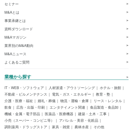
セミナー
M&Aとは
事業承継とは
資料ダウンロード
M&Aマガジン
業界別のM&A動向
M&Aニュース
よくあるご質問
業種から探す
IT・WEB・ソフトウェア
人材派遣・アウトソーシング
ホテル・旅館
不動産・ビルメンテナンス
電気・ガス・エネルギー
教育・塾
介護・医療・福祉
婚礼・葬儀
物流・運輸・倉庫
リース・レンタル
飲食
広告・出版・印刷
エンタテイメント関連
食品製造・食品卸
機械・金属・電子部品
医薬品・医療機器
建築・土木・工事
小売（スーパー・コンビニ等）
アパレル・美容・化粧品
調剤薬局・ドラッグストア
家具・雑貨
農林水産
その他