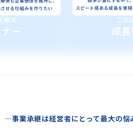
競争が激化する中で
承継後も企業価値を維持し、
スピード感ある成長を
実現
長させる
仕組みを作りたい
を解決
この
ミナー
成長
」
―事業承継は経営者にとって最大の悩