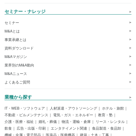
セミナー・ナレッジ
セミナー
M&Aとは
事業承継とは
資料ダウンロード
M&Aマガジン
業界別のM&A動向
M&Aニュース
よくあるご質問
業種から探す
IT・WEB・ソフトウェア
人材派遣・アウトソーシング
ホテル・旅館
不動産・ビルメンテナンス
電気・ガス・エネルギー
教育・塾
介護・医療・福祉
婚礼・葬儀
物流・運輸・倉庫
リース・レンタル
飲食
広告・出版・印刷
エンタテイメント関連
食品製造・食品卸
機械・金属・電子部品
医薬品・医療機器
建築・土木・工事