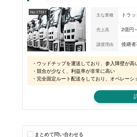
No.17241
トラッ
主な業種
2億円
売上高
後継者
譲渡理由
・ウッドチップを運送しており、参入障壁が高い
・競合が少なく、利益率が非常に高い

・完全固定ルート配送をしており、オペレーシ
まとめて問い合わせる