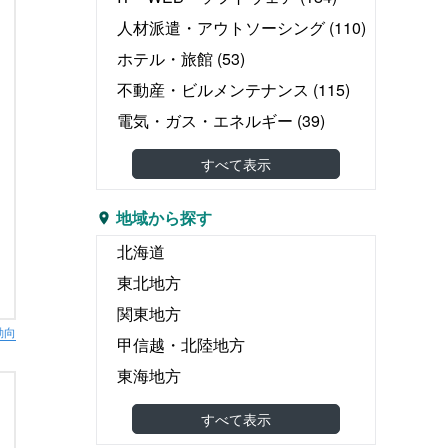
人材派遣・アウトソーシング
(110)
ホテル・旅館
(53)
不動産・ビルメンテナンス
(115)
電気・ガス・エネルギー
(39)
教育・塾
(31)
すべて表示
介護・医療・福祉
(168)
婚礼・葬儀
(11)
地域から探す
物流・運輸・倉庫
(126)
北海道
リース・レンタル
(30)
東北地方
飲食
(55)
関東地方
動向
広告・出版・印刷
(101)
甲信越・北陸地方
エンタテイメント関連
(40)
東海地方
食品製造・食品卸
(105)
関西地方
すべて表示
機械・金属・電子部品
(438)
中国地方