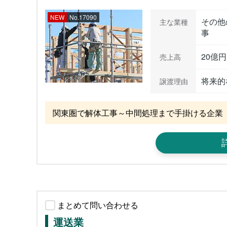
NEW
No.17090
その他
主な業種
事
20億
売上高
将来的
譲渡理由
関東圏で解体工事～中間処理まで手掛ける企業
まとめて問い合わせる
運送業