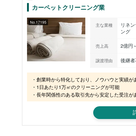
カーペットクリーニング業
No.17195
リネン
主な業種
ング
2億円
売上高
後継者
譲渡理由
・創業時から特化しており、ノウハウと実績があ
・1日あたり1万㎡のクリーニングが可能

・長年関係性のある取引先から安定した受注が