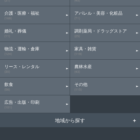
(31)
(45)
介護・医療・福祉
アパレル・美容・化粧品
(168)
(71)
婚礼・葬儀
調剤薬局・ドラッグストア
(11)
(25)
物流・運輸・倉庫
家具・雑貨
(124)
(119)
リース・レンタル
農林水産
(30)
(43)
飲食
その他
(56)
(115)
広告・出版・印刷
(101)
地域から探す