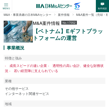
無料相談
MENU
M&A・事業承継の日本M&Aセンター
案件情報
M&A案件一覧（売却・
M&A案件情報
No.17052
【ベトナム】Eギフトプラッ
トフォームの運営
事業概況
特徴と強み
- 成長スピードの速い企業 - 透明性の高い会計、健全な財務状
況 - 若い経営陣に支えられている
業種
その他サービス
インターネット関連サービス
地域