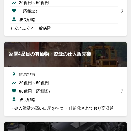
20億円～50億円
（応相談）
成長戦略
好立地にある一般病院
家電4品目の有価物・資源の仕入販売業
関東地方
20億円～50億円
80億円（応相談）
成長戦略
・参入障壁の高い口座を持つ ・仕組化されており高収益