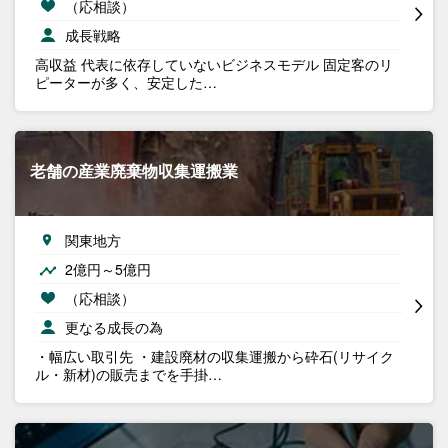
（応相談）
成長戦略
高収益 代表に依存していないビジネスモデル 固定客のリ
ピーターが多く、安定した…
老舗の産業廃棄物収集運搬業
関東地方
2億円～5億円
（応相談）
更なる成長の為
・幅広い取引先 ・建設廃材の収集運搬から砕石(リサイク
ル・新材)の販売までを手掛…