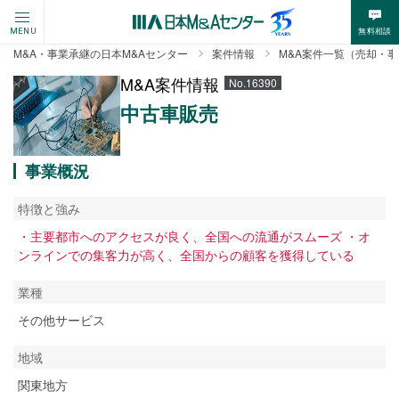
無料相談
MENU
M&A・事業承継の日本M&Aセンター
案件情報
M&A案件一覧（売却・
M&A案件情報
No.16390
中古車販売
事業概況
特徴と強み
・主要都市へのアクセスが良く、全国への流通がスムーズ ・オ
ンラインでの集客力が高く、全国からの顧客を獲得している
業種
その他サービス
地域
関東地方