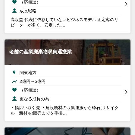
（応相談）
成長戦略
高収益 代表に依存していないビジネスモデル 固定客のリ
ピーターが多く、安定した…
老舗の産業廃棄物収集運搬業
関東地方
2億円～5億円
（応相談）
更なる成長の為
・幅広い取引先 ・建設廃材の収集運搬から砕石(リサイク
ル・新材)の販売までを手掛…