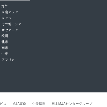
海外
東南アジア
東アジア
その他アジア
オセアニア
欧州
北米
南米
中東
アフリカ
ビス
M&A事例
企業情報
日本M&Aセンターグループ