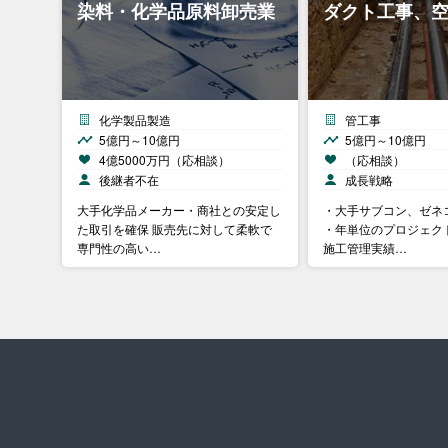
染料・化学品原料卸売業
ダクト工事、
化学製品製造
管工事
5億円～10億円
5億円～10億円
4億5000万円（応相談）
（応相談）
後継者不在
成長戦略
大手化学品メーカー・商社との安定し
・大手サブコン、ゼネ
た取引を確保 販売先に対して柔軟で
・年単位のプロジェク
専門性の高い…
施工管理実績…