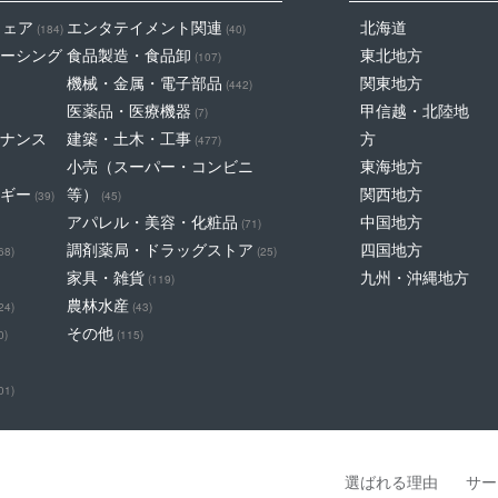
ウェア
エンタテイメント関連
北海道
(184)
(40)
ーシング
食品製造・食品卸
東北地方
(107)
機械・金属・電子部品
関東地方
(442)
医薬品・医療機器
甲信越・北陸地
(7)
ナンス
建築・土木・工事
方
(477)
小売（スーパー・コンビニ
東海地方
ギー
等）
関西地方
(39)
(45)
アパレル・美容・化粧品
中国地方
(71)
調剤薬局・ドラッグストア
四国地方
68)
(25)
家具・雑貨
九州・沖縄地方
(119)
農林水産
24)
(43)
その他
0)
(115)
01)
選ばれる理由
サー