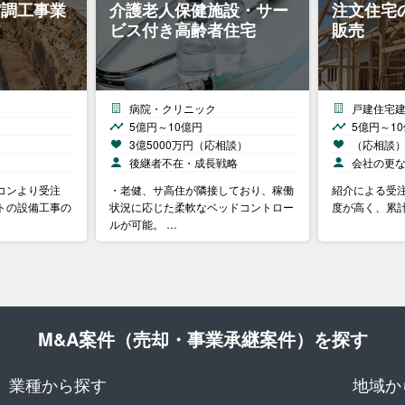
空調工事業
介護老人保健施設・サー
注文住宅
ビス付き高齢者住宅
販売
病院・クリニック
戸建住宅
5億円～10億円
5億円～1
3億5000万円（応相談）
（応相談
後継者不在・成長戦略
会社の更
コンより受注
・老健、サ高住が隣接しており、稼働
紹介による受注
トの設備工事の
状況に応じた柔軟なベッドコントロー
度が高く、累計
ルが可能。 …
M&A案件（売却・事業承継案件）を探す
業種から探す
地域か