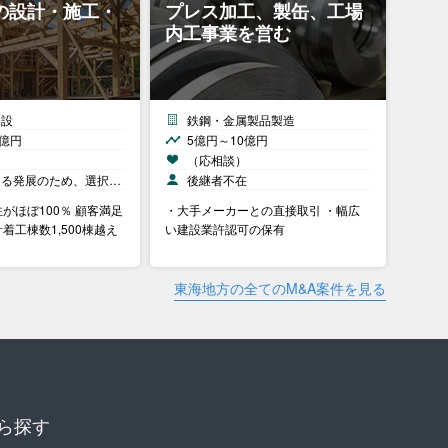
の設計・施工・
プレス加工、製缶、工場
内工事業を営む
建設
鉄鋼・金属製品製造
0億円
5億円～10億円
）
（応相談）
なる発展のため、選択…
後継者不在
がほぼ100％ 顧客満足
・大手メーカーとの直接取引 ・幅広
着工棟数1,500棟越え
い建設業許認可の保有
東海地方の全てのM&A案件を見る
ら探す