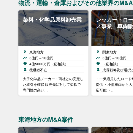
物流・運輸・倉庫およびその他業界のM&
染料・化学品原料卸売業
レッカー・ロ
ス事業 車両
東海地方
関東地方
5億円～10億円
5億円～10億円
4億5000万円（応相談）
（応相談）
後継者不在
成長戦略及び選択
大手化学品メーカー・商社との安定し
・一気通貫したロード
た取引を確保 販売先に対して柔軟で
提供 ・小型車両から
専門性の高い…
応可能 ・…
東海地方のM&A案件