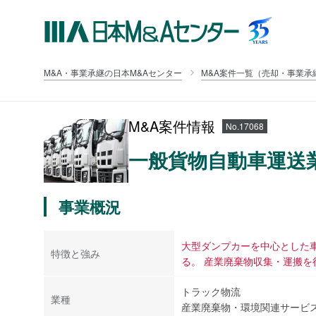
M&A・事業承継の日本M&Aセンター
M&A案件一覧（売却・事業承
M&A案件情報
No.17068
一般貨物自動車運送
事業概況
大型ダンプカーを中心とした
特徴と強み
る。 産業廃棄物収集・運搬を
トラック物流
業種
産業廃棄物・環境関連サービ