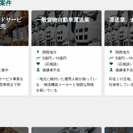
A案件
ードサービ
一般貨物自動車運送業
運送業、
販売
関西地方
関西地方
5億円～10億円
5億円～1
（応相談）
（応相談
と集中
後継者不在
後継者不
サービス事業を
・地元に根付いた優秀人材が揃ってい
IC近くの立地
大型車両まで対
る ・物流機器メーカーと強固な関係
社保有してい
を築いている