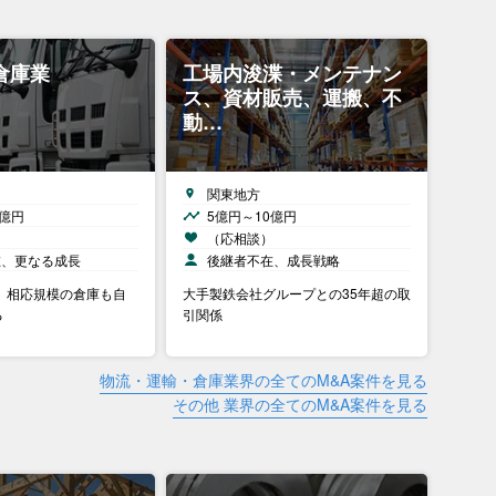
倉庫業
工場内浚渫・メンテナン
ス、資材販売、運搬、不
動…
関東地方
0億円
5億円～10億円
）
（応相談）
在、更なる成長
後継者不在、成長戦略
。 相応規模の倉庫も自
大手製鉄会社グループとの35年超の取
る
引関係
物流・運輸・倉庫業界の全てのM&A案件を見る
その他 業界の全てのM&A案件を見る