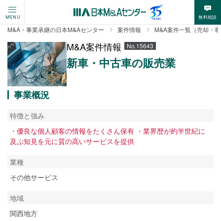
無料相談
MENU
M&A・事業承継の日本M&Aセンター
案件情報
M&A案件一覧（売却・
M&A案件情報
No.15643
新車・中古車の販売業
事業概況
特徴と強み
・優良な個人顧客の情報をたくさん保有 ・業界歴が約半世紀に
及ぶ知見を元に質の高いサービスを提供
業種
その他サービス
地域
関西地方