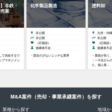
ル】非鉄・
化学製品製造
塗料卸
卸売業
非公開
九州・沖
非公開
非公開
（応相談）
（応相談
後継者不在
後継者不
して供給するワ
・競合の少ないニッチな業界
・業績が長く
ップマネジメン
・一斗缶から
り、個人客…
M&A案件（売却・事業承継案件）を探す
業種から探す
地域か