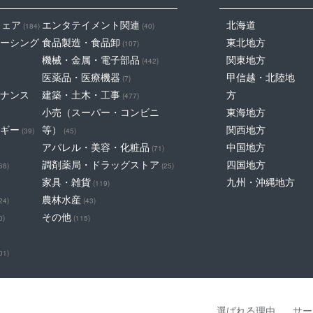
ウェア
エンタテイメント関連
北海道
(184)
(40)
ーシング
食品製造・食品卸
東北地方
(107)
機械・金属・電子部品
関東地方
(442)
医薬品・医療機器
甲信越・北陸地
(7)
ナンス
建築・土木・工事
方
(477)
小売（スーパー・コンビニ
東海地方
ギー
等）
関西地方
(39)
(45)
アパレル・美容・化粧品
中国地方
(71)
調剤薬局・ドラッグストア
四国地方
68)
(25)
家具・雑貨
九州・沖縄地方
(119)
農林水産
24)
(43)
その他
0)
(115)
01)
選ばれる理由
サー