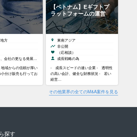
【ベトナム】Eギフトプ
ラットフォームの運営
縄地方
東南アジア
非公開
）
（応相談）
足、会社の更なる発展…
成長戦略の為
、地域からの信頼が厚い
- 成長スピードの速い企業 - 透明性
の小分け販売も行ってお
の高い会計、健全な財務状況 - 若い
経営…
その他業界の全てのM&A案件を見る
ら探す