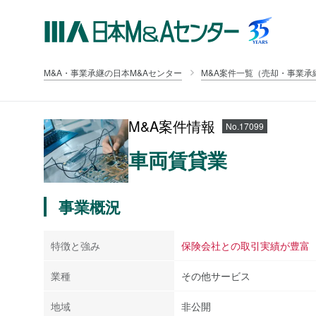
M&A・事業承継の日本M&Aセンター
M&A案件一覧（売却・事業承
M&A案件情報
No.17099
車両賃貸業
事業概況
特徴と強み
保険会社との取引実績が豊富
業種
その他サービス
地域
非公開