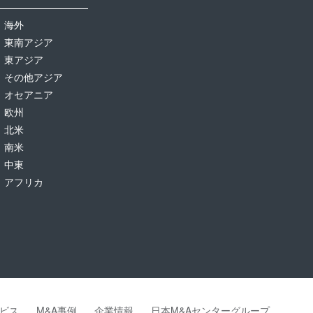
海外
東南アジア
東アジア
その他アジア
オセアニア
欧州
北米
南米
中東
アフリカ
ビス
M&A事例
企業情報
日本M&Aセンターグループ