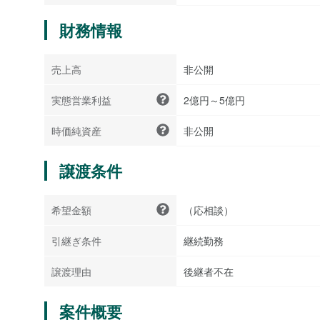
財務情報
売上高
非公開
実態営業利益
2億円～5億円
時価純資産
非公開
譲渡条件
希望金額
（応相談）
引継ぎ条件
継続勤務
譲渡理由
後継者不在
案件概要