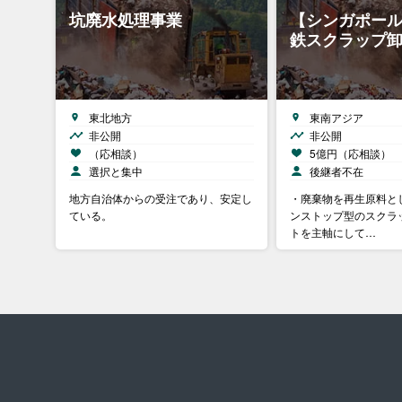
坑廃水処理事業
【シンガポー
鉄スクラップ
東北地方
東南アジア
非公開
非公開
（応相談）
5億円（応相談）
選択と集中
後継者不在
地方自治体からの受注であり、安定し
・廃棄物を再生原料と
ている。
ンストップ型のスクラ
トを主軸にして…