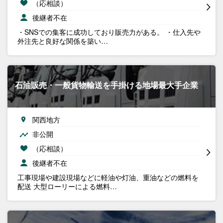
（応相談）
後継者不在
・SNSでの集客に成功しており販売力がある。 ・仕入先や
外注先と良好な関係を築い…
石油販売・一般貨物輸送を手掛ける地場最大手企業
関西地方
非公開
（応相談）
後継者不在
工事現場や建設現場などに軽油や灯油、重油などの燃料を
配送 大型ローリーによる燃料…