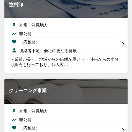
塗料卸
九州・沖縄地方
非公開
（応相談）
後継者不足、会社の更なる発展…
・業績が長く、地域からの信頼が厚い ・一斗缶からの小分
け販売も行っており、個人客…
クリーニング事業
九州・沖縄地方
非公開
（応相談）