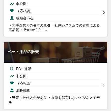
非公開
（応相談）
後継者不在
・大手企業との長年の取引 ・社内システムでの管理による
高品質 ・数cmから2m…
ペット用品の販売
EC・通販
非公開
（応相談）
成長戦略
・安定した仕入先があり ・在庫を保有しないビジネスモデ
ル