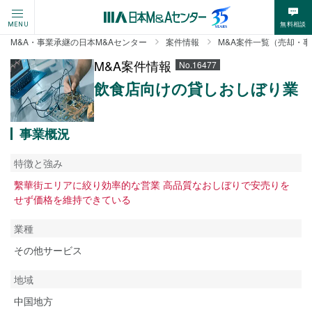
無料相談
MENU
M&A・事業承継の日本M&Aセンター
案件情報
M&A案件一覧（売却・
M&A案件情報
No.16477
飲食店向けの貸しおしぼり業
事業概況
特徴と強み
繫華街エリアに絞り効率的な営業 高品質なおしぼりで安売りを
せず価格を維持できている
業種
その他サービス
地域
中国地方