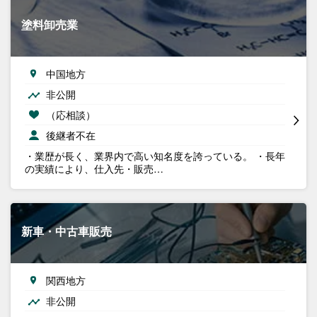
塗料卸売業
中国地方
非公開
（応相談）
後継者不在
・業歴が長く、業界内で高い知名度を誇っている。 ・長年
の実績により、仕入先・販売…
新車・中古車販売
関西地方
非公開