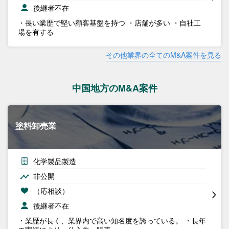
後継者不在
・長い業歴で堅い顧客基盤を持つ ・店舗が多い ・自社工
場を有する
その他業界の全てのM&A案件を見る
中国地方のM&A案件
塗料卸売業
化学製品製造
非公開
（応相談）
後継者不在
・業歴が長く、業界内で高い知名度を誇っている。 ・長年