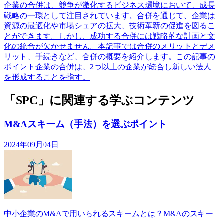
企業の合併は、競争が激化するビジネス環境において、成長
戦略の一環として注目されています。合併を通じて、企業は
資源の最適化や市場シェアの拡大、技術革新の促進を図るこ
とができます。しかし、成功する合併には戦略的な計画と文
化の統合が欠かせません。本記事では合併のメリットとデメ
リット、手続きなど、合併の概要を紹介します。この記事の
ポイント企業の合併は、2つ以上の企業が統合し新しい法人
を形成することを指す。
「SPC」に関連する学ぶコンテンツ
M&Aスキーム（手法）を選ぶポイント
2024年09月04日
中小企業のM&Aで用いられるスキームとは？M&Aのスキー