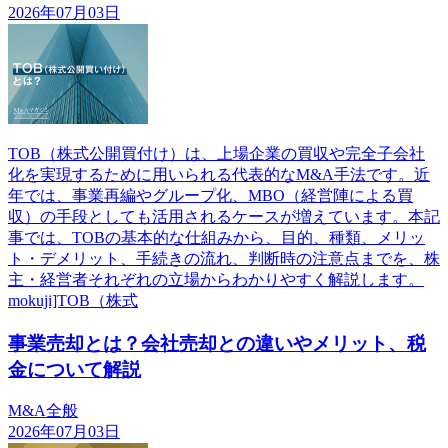
2026年07月03日
TOB（株式公開買付け）は、上場企業の買収や完全子会社
化を実現するために用いられる代表的なM&A手法です。近
年では、事業再編やグループ化、MBO（経営陣による買
収）の手段としても活用されるケースが増えています。本記
事では、TOBの基本的な仕組みから、目的、種類、メリッ
ト・デメリット、手続きの流れ、判断時の注意点までを、株
主・経営者それぞれの立場からわかりやすく解説します。
mokuji]TOB（株式
事業売却とは？会社売却との違いやメリット、税
金について解説
M&A全般
2026年07月03日