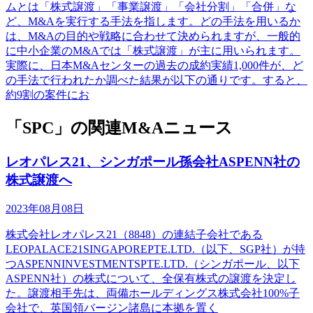
ムとは「株式譲渡」「事業譲渡」「会社分割」「合併」な
ど、M&Aを実行する手法を指します。どの手法を用いるか
は、M&Aの目的や戦略に合わせて決められますが、一般的
に中小企業のM&Aでは「株式譲渡」が主に用いられます。
実際に、日本M&Aセンターの過去の成約実績1,000件が、ど
の手法で行われたか調べた結果が以下の通りです。すると、
約9割の案件にお
「SPC」の関連M&Aニュース
レオパレス21、シンガポール孫会社ASPENN社の
株式譲渡へ
2023年08月08日
株式会社レオパレス21（8848）の連結子会社である
LEOPALACE21SINGAPOREPTE.LTD.（以下、SGP社）が持
つASPENNINVESTMENTSPTE.LTD.（シンガポール、以下
ASPENN社）の株式について、全保有株式の譲渡を決定し
た。譲渡相手先は、両備ホールディングス株式会社100%子
会社で、英国領バージン諸島に本拠を置く