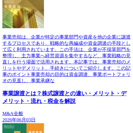
事業売却は、企業が特定の事業部門や資産を他の企業に譲渡
するプロセスであり、戦略的な再編成や資金調達の手段とし
て広く利用されています。この手法は、企業が不採算部門を
整理し、主力事業へ経営資源を集中するなど、事業戦略の見
直しを行う場面で活用されます。本記事では、事業売却のメ
リットやデメリット、手続きについてご紹介します。この記
事のポイント事業売却の目的は資金調達、事業ポートフォリ
オの見直し、事業承継な
事業譲渡とは？株式譲渡との違い・メリット・デ
メリット・流れ・税金を解説
M&A全般
2026年06月03日