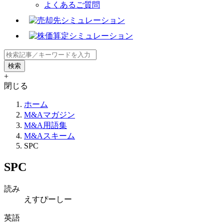
よくあるご質問
+
閉じる
ホーム
M&Aマガジン
M&A用語集
M&Aスキーム
SPC
SPC
読み
えすぴーしー
英語