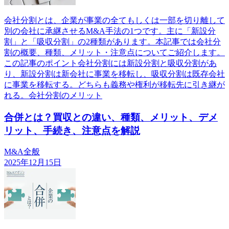
会社分割とは、企業が事業の全てもしくは一部を切り離して
別の会社に承継させるM&A手法の1つです。主に「新設分
割」と「吸収分割」の2種類があります。本記事では会社分
割の概要、種類、メリット・注意点についてご紹介します。
この記事のポイント会社分割には新設分割と吸収分割があ
り、新設分割は新会社に事業を移転し、吸収分割は既存会社
に事業を移転する。どちらも義務や権利が移転先に引き継が
れる。会社分割のメリット
合併とは？買収との違い、種類、メリット、デメ
リット、手続き、注意点を解説
M&A全般
2025年12月15日