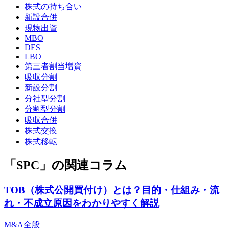
株式の持ち合い
新設合併
現物出資
MBO
DES
LBO
第三者割当増資
吸収分割
新設分割
分社型分割
分割型分割
吸収合併
株式交換
株式移転
「SPC」の関連コラム
TOB（株式公開買付け）とは？目的・仕組み・流
れ・不成立原因をわかりやすく解説
M&A全般