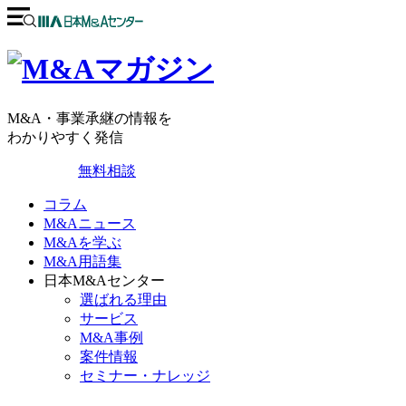
M&A・事業承継の情報を
わかりやすく発信
無料相談
コラム
M&Aニュース
M&Aを学ぶ
M&A用語集
日本M&Aセンター
選ばれる理由
サービス
M&A事例
案件情報
セミナー・ナレッジ