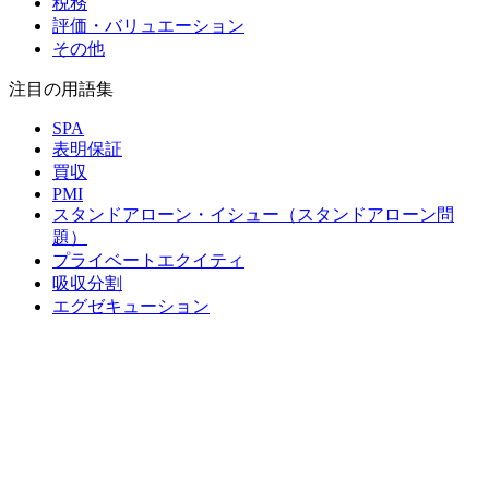
税務
評価・バリュエーション
その他
注目の用語集
SPA
表明保証
買収
PMI
スタンドアローン・イシュー（スタンドアローン問
題）
プライベートエクイティ
吸収分割
エグゼキューション