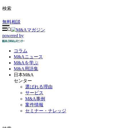
検索
無料相談
powered by
コラム
M&A
ニュース
M&Aを
学ぶ
M&A
用語集
日本M&A
センター
選ばれる理由
サービス
M&A事例
案件情報
セミナー・ナレッジ