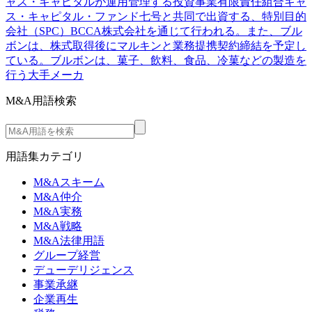
ャス・キャピタルが運用管理する投資事業有限責任組合キャ
ス・キャピタル・ファンド七号と共同で出資する、特別目的
会社（SPC）BCCA株式会社を通じて行われる。また、ブル
ボンは、株式取得後にマルキンと業務提携契約締結を予定し
ている。ブルボンは、菓子、飲料、食品、冷菓などの製造を
行う大手メーカ
M&A用語検索
用語集カテゴリ
M&Aスキーム
M&A仲介
M&A実務
M&A戦略
M&A法律用語
グループ経営
デューデリジェンス
事業承継
企業再生