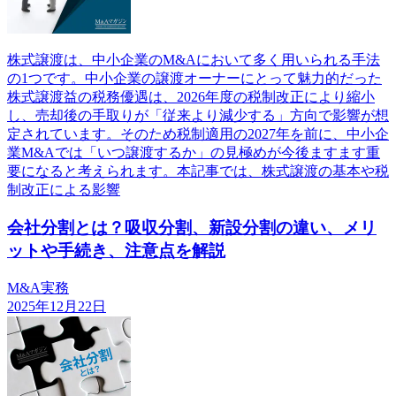
株式譲渡は、中小企業のM&Aにおいて多く用いられる手法
の1つです。中小企業の譲渡オーナーにとって魅力的だった
株式譲渡益の税務優遇は、2026年度の税制改正により縮小
し、売却後の手取りが「従来より減少する」方向で影響が想
定されています。そのため税制適用の2027年を前に、中小企
業M&Aでは「いつ譲渡するか」の見極めが今後ますます重
要になると考えられます。本記事では、株式譲渡の基本や税
制改正による影響
会社分割とは？吸収分割、新設分割の違い、メリ
ットや手続き、注意点を解説
M&A実務
2025年12月22日