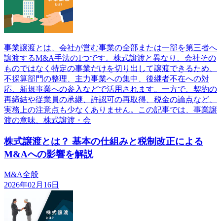
事業譲渡とは、会社が営む事業の全部または一部を第三者へ
譲渡するM&A手法の1つです。株式譲渡と異なり、会社その
ものではなく特定の事業だけを切り出して譲渡できるため、
不採算部門の整理、主力事業への集中、後継者不在への対
応、新規事業への参入などで活用されます。一方で、契約の
再締結や従業員の承継、許認可の再取得、税金の論点など、
実務上の注意点も少なくありません。この記事では、事業譲
渡の意味、株式譲渡・会
株式譲渡とは？ 基本の仕組みと税制改正による
M&Aへの影響を解説
M&A全般
2026年02月16日