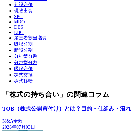
新設合併
現物出資
SPC
MBO
DES
LBO
第三者割当増資
吸収分割
新設分割
分社型分割
分割型分割
吸収合併
株式交換
株式移転
「株式の持ち合い」の関連コラム
TOB（株式公開買付け）とは？目的・仕組み・流
M&A全般
2026年07月03日