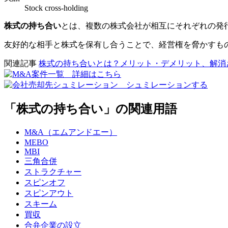
Stock cross-holding
株式の持ち合い
とは、複数の株式会社が相互にそれぞれの発
友好的な相手と株式を保有し合うことで、経営権を脅かすも
関連記事
株式の持ち合いとは？メリット・デメリット、解消
「株式の持ち合い」の関連用語
M&A（エムアンドエー）
MEBO
MBI
三角合併
ストラクチャー
スピンオフ
スピンアウト
スキーム
買収
合弁企業の設立