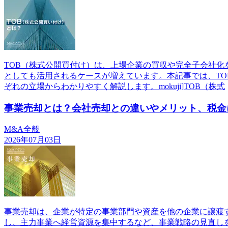
TOB（株式公開買付け）は、上場企業の買収や完全子会社化
としても活用されるケースが増えています。本記事では、T
ぞれの立場からわかりやすく解説します。mokuji]TOB（株式
事業売却とは？会社売却との違いやメリット、税金
M&A全般
2026年07月03日
事業売却は、企業が特定の事業部門や資産を他の企業に譲渡
し、主力事業へ経営資源を集中するなど、事業戦略の見直し