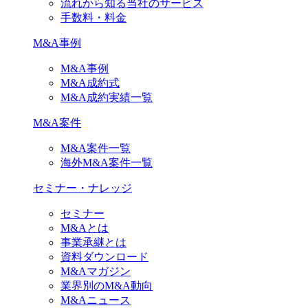
流れから知る当社のサービス
手数料・料金
M&A事例
M&A事例
M&A成約式
M&A成約実績一覧
M&A案件
M&A案件一覧
海外M&A案件一覧
セミナー・ナレッジ
セミナー
M&Aとは
事業承継とは
資料ダウンロード
M&Aマガジン
業界別のM&A動向
M&Aニュース