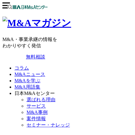
M&A・事業承継の情報を
わかりやすく発信
無料相談
コラム
M&Aニュース
M&Aを学ぶ
M&A用語集
日本M&Aセンター
選ばれる理由
サービス
M&A事例
案件情報
セミナー・ナレッジ