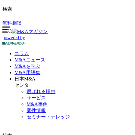
検索
無料相談
powered by
コラム
M&A
ニュース
M&Aを
学ぶ
M&A
用語集
日本M&A
センター
選ばれる理由
サービス
M&A事例
案件情報
セミナー・ナレッジ