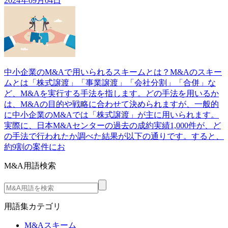
2024年09月04日
中小企業のM&Aで用いられるスキームとは？M&Aのスキー
ムとは「株式譲渡」「事業譲渡」「会社分割」「合併」な
ど、M&Aを実行する手法を指します。どの手法を用いるか
は、M&Aの目的や戦略に合わせて決められますが、一般的
に中小企業のM&Aでは「株式譲渡」が主に用いられます。
実際に、日本M&Aセンターの過去の成約実績1,000件が、ど
の手法で行われたか調べた結果が以下の通りです。すると、
約9割の案件にお
M&A用語検索
用語集カテゴリ
M&Aスキーム