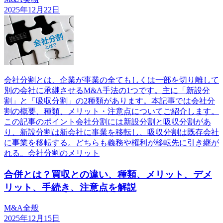
2025年12月22日
会社分割とは、企業が事業の全てもしくは一部を切り離して
別の会社に承継させるM&A手法の1つです。主に「新設分
割」と「吸収分割」の2種類があります。本記事では会社分
割の概要、種類、メリット・注意点についてご紹介します。
この記事のポイント会社分割には新設分割と吸収分割があ
り、新設分割は新会社に事業を移転し、吸収分割は既存会社
に事業を移転する。どちらも義務や権利が移転先に引き継が
れる。会社分割のメリット
合併とは？買収との違い、種類、メリット、デメ
リット、手続き、注意点を解説
M&A全般
2025年12月15日