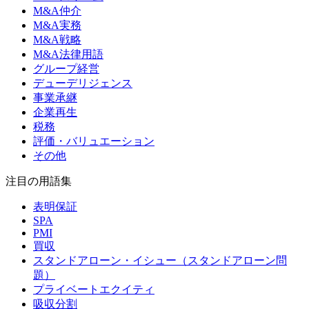
M&A仲介
M&A実務
M&A戦略
M&A法律用語
グループ経営
デューデリジェンス
事業承継
企業再生
税務
評価・バリュエーション
その他
注目の用語集
表明保証
SPA
PMI
買収
スタンドアローン・イシュー（スタンドアローン問
題）
プライベートエクイティ
吸収分割