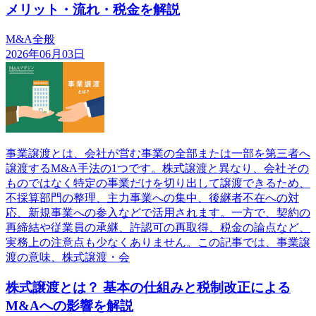
メリット・流れ・税金を解説
M&A全般
2026年06月03日
事業譲渡とは、会社が営む事業の全部または一部を第三者へ
譲渡するM&A手法の1つです。株式譲渡と異なり、会社その
ものではなく特定の事業だけを切り出して譲渡できるため、
不採算部門の整理、主力事業への集中、後継者不在への対
応、新規事業への参入などで活用されます。一方で、契約の
再締結や従業員の承継、許認可の再取得、税金の論点など、
実務上の注意点も少なくありません。この記事では、事業譲
渡の意味、株式譲渡・会
株式譲渡とは？ 基本の仕組みと税制改正による
M&Aへの影響を解説