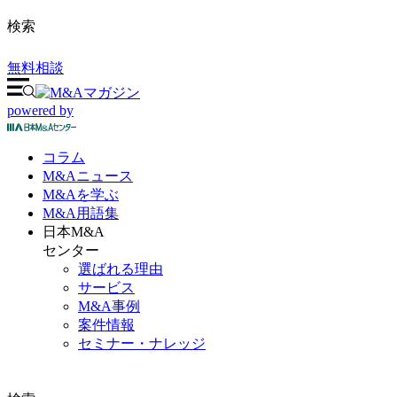
検索
無料相談
powered by
コラム
M&A
ニュース
M&Aを
学ぶ
M&A
用語集
日本M&A
センター
選ばれる理由
サービス
M&A事例
案件情報
セミナー・ナレッジ