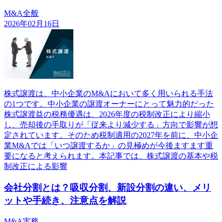
M&A全般
2026年02月16日
株式譲渡は、中小企業のM&Aにおいて多く用いられる手法
の1つです。中小企業の譲渡オーナーにとって魅力的だった
株式譲渡益の税務優遇は、2026年度の税制改正により縮小
し、売却後の手取りが「従来より減少する」方向で影響が想
定されています。そのため税制適用の2027年を前に、中小企
業M&Aでは「いつ譲渡するか」の見極めが今後ますます重
要になると考えられます。本記事では、株式譲渡の基本や税
制改正による影響
会社分割とは？吸収分割、新設分割の違い、メリ
ットや手続き、注意点を解説
M&A実務