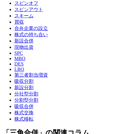
スピンオフ
スピンアウト
スキーム
買収
合弁企業の設立
株式の持ち合い
新設合併
現物出資
SPC
MBO
DES
LBO
第三者割当増資
吸収分割
新設分割
分社型分割
分割型分割
吸収合併
株式交換
株式移転
「三角合併」の関連コラム