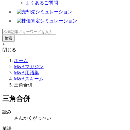
よくあるご質問
+
閉じる
ホーム
M&Aマガジン
M&A用語集
M&Aスキーム
三角合併
三角合併
読み
さんかくがっぺい
英語