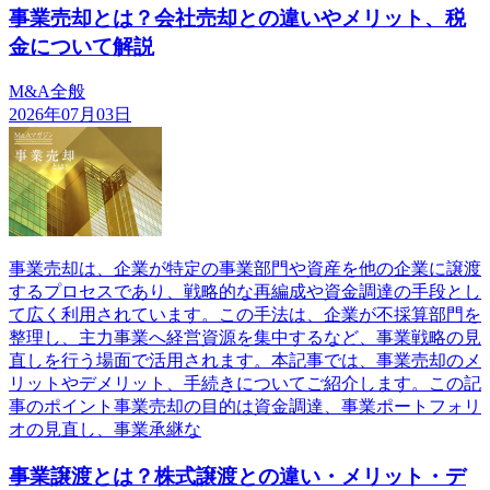
事業売却とは？会社売却との違いやメリット、税
金について解説
M&A全般
2026年07月03日
事業売却は、企業が特定の事業部門や資産を他の企業に譲渡
するプロセスであり、戦略的な再編成や資金調達の手段とし
て広く利用されています。この手法は、企業が不採算部門を
整理し、主力事業へ経営資源を集中するなど、事業戦略の見
直しを行う場面で活用されます。本記事では、事業売却のメ
リットやデメリット、手続きについてご紹介します。この記
事のポイント事業売却の目的は資金調達、事業ポートフォリ
オの見直し、事業承継な
事業譲渡とは？株式譲渡との違い・メリット・デ