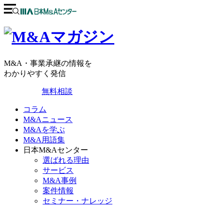
M&A・事業承継の情報を
わかりやすく発信
無料相談
コラム
M&Aニュース
M&Aを学ぶ
M&A用語集
日本M&Aセンター
選ばれる理由
サービス
M&A事例
案件情報
セミナー・ナレッジ