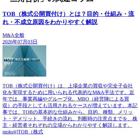
TOB（株式公開買付け）とは？目的・仕組み・流
れ・不成立原因をわかりやすく解説
M&A全般
2026年07月03日
TOB（株式公開買付け）は、上場企業の買収や完全子会社
化を実現するために用いられる代表的なM&A手法です。近
年では、事業再編やグループ化、MBO（経営陣による買
収）の手段としても活用されるケースが増えています。本記
事では、TOBの基本的な仕組みから、目的、種類、メリッ
ト・デメリット、手続きの流れ、判断時の注意点までを、株
主・経営者それぞれの立場からわかりやすく解説します。
mokuji]TOB（株式