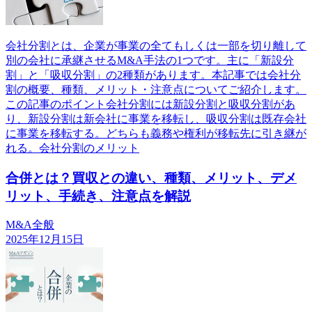
会社分割とは、企業が事業の全てもしくは一部を切り離して
別の会社に承継させるM&A手法の1つです。主に「新設分
割」と「吸収分割」の2種類があります。本記事では会社分
割の概要、種類、メリット・注意点についてご紹介します。
この記事のポイント会社分割には新設分割と吸収分割があ
り、新設分割は新会社に事業を移転し、吸収分割は既存会社
に事業を移転する。どちらも義務や権利が移転先に引き継が
れる。会社分割のメリット
合併とは？買収との違い、種類、メリット、デメ
リット、手続き、注意点を解説
M&A全般
2025年12月15日