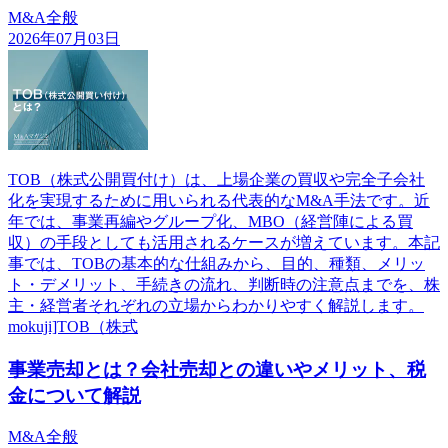
M&A全般
2026年07月03日
TOB（株式公開買付け）は、上場企業の買収や完全子会社
化を実現するために用いられる代表的なM&A手法です。近
年では、事業再編やグループ化、MBO（経営陣による買
収）の手段としても活用されるケースが増えています。本記
事では、TOBの基本的な仕組みから、目的、種類、メリッ
ト・デメリット、手続きの流れ、判断時の注意点までを、株
主・経営者それぞれの立場からわかりやすく解説します。
mokuji]TOB（株式
事業売却とは？会社売却との違いやメリット、税
金について解説
M&A全般