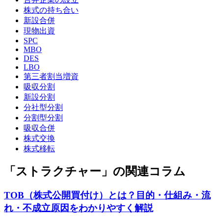
株式の持ち合い
新設合併
現物出資
SPC
MBO
DES
LBO
第三者割当増資
吸収分割
新設分割
分社型分割
分割型分割
吸収合併
株式交換
株式移転
「ストラクチャー」の関連コラム
TOB（株式公開買付け）とは？目的・仕組み・流
れ・不成立原因をわかりやすく解説