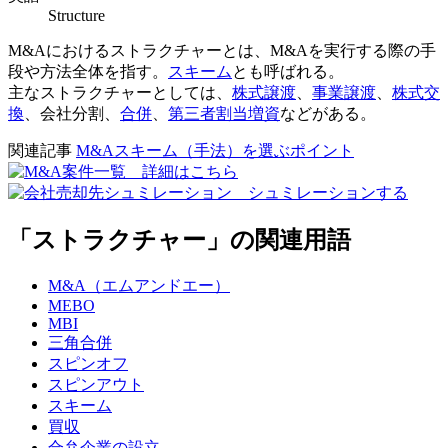
Structure
M&Aにおけるストラクチャーとは、M&Aを実行する際の手
段や方法全体を指す。
スキーム
とも呼ばれる。
主なストラクチャーとしては、
株式譲渡
、
事業譲渡
、
株式交
換
、会社分割、
合併
、
第三者割当増資
などがある。
関連記事
M&Aスキーム（手法）を選ぶポイント
「ストラクチャー」の関連用語
M&A（エムアンドエー）
MEBO
MBI
三角合併
スピンオフ
スピンアウト
スキーム
買収
合弁企業の設立