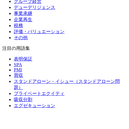
グループ経営
デューデリジェンス
事業承継
企業再生
税務
評価・バリュエーション
その他
注目の用語集
表明保証
SPA
PMI
買収
スタンドアローン・イシュー（スタンドアローン問
題）
プライベートエクイティ
吸収分割
エグゼキューション