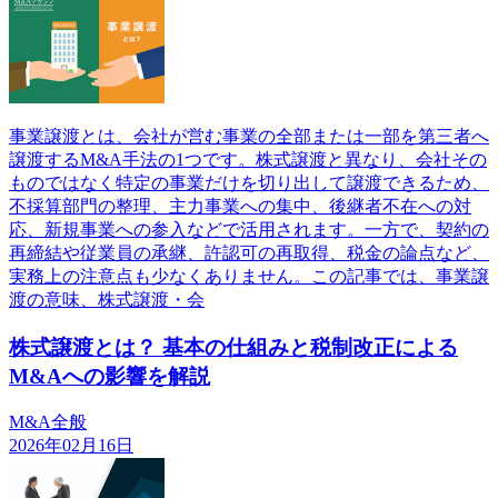
事業譲渡とは、会社が営む事業の全部または一部を第三者へ
譲渡するM&A手法の1つです。株式譲渡と異なり、会社その
ものではなく特定の事業だけを切り出して譲渡できるため、
不採算部門の整理、主力事業への集中、後継者不在への対
応、新規事業への参入などで活用されます。一方で、契約の
再締結や従業員の承継、許認可の再取得、税金の論点など、
実務上の注意点も少なくありません。この記事では、事業譲
渡の意味、株式譲渡・会
株式譲渡とは？ 基本の仕組みと税制改正による
M&Aへの影響を解説
M&A全般
2026年02月16日