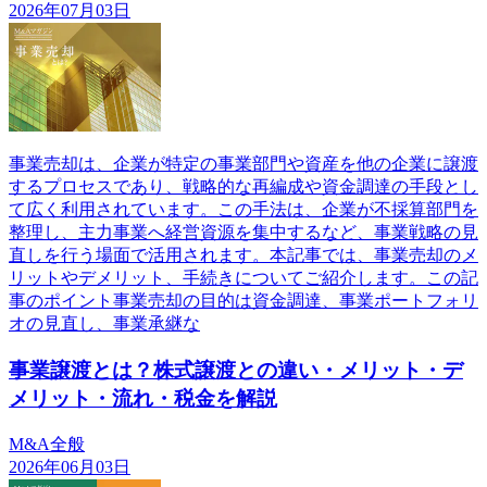
2026年07月03日
事業売却は、企業が特定の事業部門や資産を他の企業に譲渡
するプロセスであり、戦略的な再編成や資金調達の手段とし
て広く利用されています。この手法は、企業が不採算部門を
整理し、主力事業へ経営資源を集中するなど、事業戦略の見
直しを行う場面で活用されます。本記事では、事業売却のメ
リットやデメリット、手続きについてご紹介します。この記
事のポイント事業売却の目的は資金調達、事業ポートフォリ
オの見直し、事業承継な
事業譲渡とは？株式譲渡との違い・メリット・デ
メリット・流れ・税金を解説
M&A全般
2026年06月03日