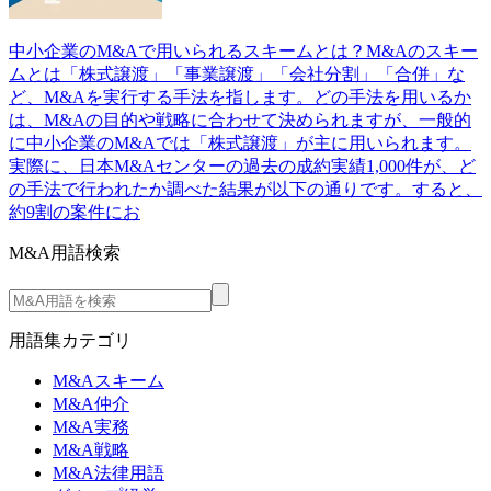
中小企業のM&Aで用いられるスキームとは？M&Aのスキー
ムとは「株式譲渡」「事業譲渡」「会社分割」「合併」な
ど、M&Aを実行する手法を指します。どの手法を用いるか
は、M&Aの目的や戦略に合わせて決められますが、一般的
に中小企業のM&Aでは「株式譲渡」が主に用いられます。
実際に、日本M&Aセンターの過去の成約実績1,000件が、ど
の手法で行われたか調べた結果が以下の通りです。すると、
約9割の案件にお
M&A用語検索
用語集カテゴリ
M&Aスキーム
M&A仲介
M&A実務
M&A戦略
M&A法律用語