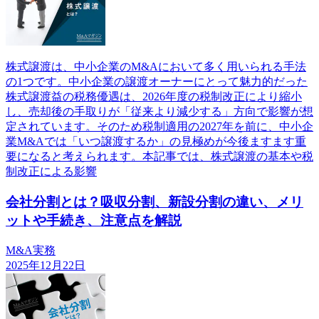
株式譲渡は、中小企業のM&Aにおいて多く用いられる手法
の1つです。中小企業の譲渡オーナーにとって魅力的だった
株式譲渡益の税務優遇は、2026年度の税制改正により縮小
し、売却後の手取りが「従来より減少する」方向で影響が想
定されています。そのため税制適用の2027年を前に、中小企
業M&Aでは「いつ譲渡するか」の見極めが今後ますます重
要になると考えられます。本記事では、株式譲渡の基本や税
制改正による影響
会社分割とは？吸収分割、新設分割の違い、メリ
ットや手続き、注意点を解説
M&A実務
2025年12月22日