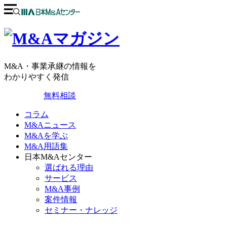
M&A・事業承継の情報を
わかりやすく発信
無料相談
コラム
M&Aニュース
M&Aを学ぶ
M&A用語集
日本M&Aセンター
選ばれる理由
サービス
M&A事例
案件情報
セミナー・ナレッジ