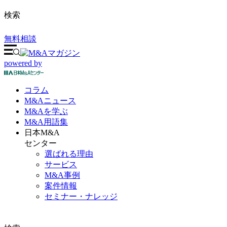
検索
無料相談
powered by
コラム
M&A
ニュース
M&Aを
学ぶ
M&A
用語集
日本M&A
センター
選ばれる理由
サービス
M&A事例
案件情報
セミナー・ナレッジ