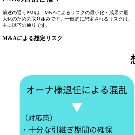
6-3.
③“変わる勇気”を持つ
7.
PMIの流れは「守ってから攻める」が鉄則
前述の通りPMIは、M&Aによるリスクの最小化・成果の最
7-1.
成約前準備
大化のための取り組みです。一般的に想定されるリスクは、
7-2.
ディスクローズ （関係者への情報開示）
主に以下の通りです。
7-3.
現状把握
7-4.
「100日プラン」の作成・実行
M&Aによる想定リスク
7-5.
実行計画の作成・実行
7-6.
モニタリング（成果の測定）
8.
PMIを成功に導く5つのテーマ
8-1.
①新経営体制の構築
8-2.
②経営ビジョンの作成と実現のための計画策定
8-3.
③両社協業のための体制構築
8-4.
④業務オペレーション・ITシステムの統合
8-5.
⑤経理・財務の統合
9.
PMI事例の紹介
9-1.
M&Aで10社を束ねるグループ企業に。成長の原点
となったのは1社目のPMI
9-2.
事例：地元優良企業の経営危機。初M&Aで譲受け
を決めた経営者の決断
9-3.
事例：上場×非上場企業のM&A、会計PMIの課題を
早期に解決