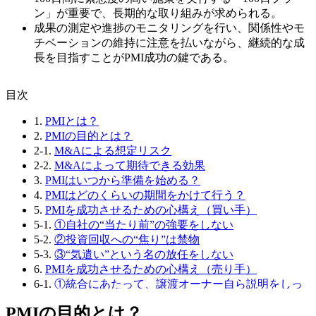
ン」が重要で、長期的な取り組みが求められる。
成果の測定や進捗のモニタリングを行い、関係性やモ
チベーションの維持に注意を払いながら、継続的な成
長を目指すことがPMI成功の鍵である。
⽬次
1.
PMIとは？
2.
PMIの目的とは？
2-1.
M&Aによる想定リスク
2-2.
M&Aによって期待できる効果
3.
PMIはいつから準備を始める？
4.
PMIはどのくらいの期間をかけて行う？
5.
PMIを成功させるための心構え（買い手）
5-1.
①自社の“当たり前”の強要をしない
5-2.
②投資回収への“焦り”は禁物
5-3.
③“気遣い”という名の放任をしない
6.
PMIを成功させるための心構え（売り手）
6-1.
①統合にあたって、譲渡オーナー自ら説明をしっ
かり行う
PMIの目的とは？
6-2.
②不安やリクエストは“臆せず発信”する