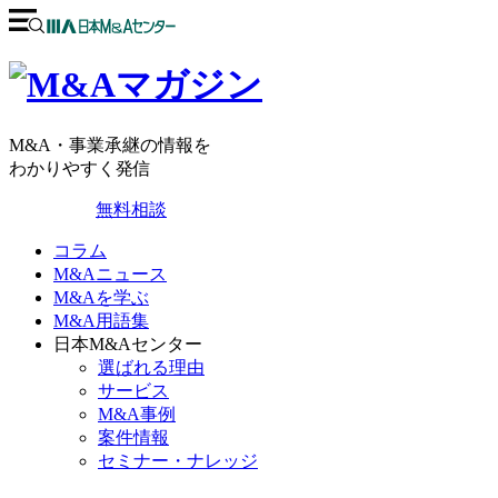
M&A・事業承継の情報を
わかりやすく発信
無料相談
コラム
M&Aニュース
M&Aを学ぶ
M&A用語集
日本M&Aセンター
選ばれる理由
サービス
M&A事例
案件情報
セミナー・ナレッジ