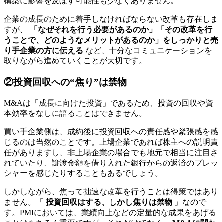
構築に影響を及ぼす可能性も少なくありません。
企業の成長のために着手しなければならない改革も存在しま
すが、
「なぜそれを行う必要があるのか」「その改革を行
うことで、どのようなメリットがあるのか」をしっかりと売
り手企業の方に伝える
など、十分なコミュニケーションを
取りながら進めていくことが大切です。
②投資回収への“焦り”は禁物
M&Aは「成長に向けた投資」であるため、投資の回収や資
本効率をなしに語ることはできません。
買い手企業側は、成約後に投資回収への責任感や緊張感を感
じるのは当然のことです。上場企業であれば株主への説明責
任がありますし、非上場企業の場合でも地元で相当に注目さ
れていたり、譲渡金額を借り入れた銀行からの返済のプレッ
シャーを感じたりすることもあるでしょう。
しかしながら、焦って拙速な改革を行うことは得策ではあり
ません。「
投資回収はする、しかし焦りは禁物
」なので
す。PMIにおいては、業績向上などの定量的な成果をあげる