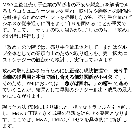
M&A直後は売り手企業の関係者の不安や懸念点を解消でき
るようコミュニケーションを重ね、取引先や顧客との関係性
を維持するためのポイントを把握しながら、売り手企業のビ
ジネスが従来通りに回るよう“守りを固める”ことが重要で
す。そして、「守り」の取り組みが完了したのち、「攻め」
の段階に移行します。
「攻め」の段階では、売り手企業単体として、またはグルー
プ全体としての業績向上のための取り組みを、売上拡大/コ
ストシナジーの観点から検討し、実行していきます。
攻めの取り組みを行うためには正確な現状把握や、
売り手
企業の従業員と本音で話し合える信頼関係が不可欠
です。
そのため、PMIにおいては
「急がば回れ。」の精神
で進め
ていくことが、結果として早期のシナジー創出・成果の最大
化につながります。
誤った方法でPMにI取り組むと、様々なトラブルを引き起こ
し、M&Aで実現できる成果の発現を遅らせる要因となりま
す。ここでは、M&A、PMIのプロセスを具体的にご紹介し
ます。