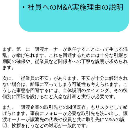
10.
PMIについてよくある質問
10-1.
成約前は、どのような項目を確認すべきでしょう
か？
10-2.
PMIは外部の専門家ではなく当事者だけで進めら
れるのでしょうか？
10-3.
監修
まず、第一に「譲渡オーナーが退任することにって生じる混
乱」が挙げられます。これを回避するためには十分な引継ぎ
期間の確保や、従業員など関係者への丁寧な説明が求められ
ます。
次に、「従業員の不安」があります。不安が十分に解消され
ない場合は、離職に至ってしまう可能性も考えられます。こ
うした事態を回避するには、全体説明のタイミング、その後
個別に面談を設けるなど入念な計画と実行が必要です。
また、「譲渡企業の取引先との関係既存」もリスクとして挙
げられます。事前にフォローが必要な取引先を洗い出し、譲
渡オーナーが譲渡先の代表や役員と共に取引先にM&Aの説
明、挨拶を行うなどの対応が一般的です。