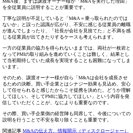
M&A後、まずは譲渡オーナー様が「M&Aを実行した理由」
を全従業員に説明することが重要です。
丁寧な説明が不足していると「M&A＝乗っ取られたのでは
ないか」と誤った認識が広がり、不安に感じる従業員の離職
が進んでしまったり、「社長が会社を見捨てた」と不満を感
じる従業員が出てきたりするケースも考えられます。
一方の従業員の協力を得られないままでは、両社が一枚岩と
なってPMIの取り組みを進めていくことは難しく、結果とし
て当初期待していた成長を実現することも困難になってしま
います。
そのため、譲渡オーナー様が自ら「M&Aは会社を成長させ
るための決断。買い手企業とはシナジー効果も見込め、安心
して任せられると感じたからこそ提携を決めた。どうか理解
してほしい。そしてPMIに協力してほしい」という内容を発
信していただくことが、なによりも重要なのです。
その際、買い手企業側の経営陣も同席して、今後についての
説明を行うことで不安を取り除くことも重要です。
関連記事
M&Aの伝え方、情報開示（ディスクロージャー）