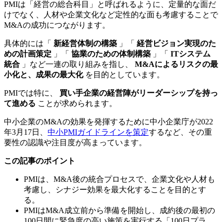
PMIは「経営の総合科目」と呼ばれるように、定量的な面だ
けでなく、人材や企業文化など定性的な面も考慮することで
M&Aの成功につながります。
具体的には「
新経営体制の構築
」「
経営ビジョン実現のた
めの計画策定
」「
協業のための体制構築
」「
ITシステム
統合
」など一連の取り組みを指し、
M&Aによるリスクの最
小化と、成果の最大化
を目的としています。
PMIでは特に、
買い手企業の経営陣がリーダーシップを持っ
て進める
ことが求められます。
中小企業のM&Aの効果を発揮するために中小企業庁が2022
年3月17日、
中小PMIガイドラインを策定
するなど、その重
要性の認識や注目度が高まっています。
この記事のポイント
PMIは、M&A後の統合プロセスで、企業文化や人材も
考慮し、シナジー効果を最大化することを目的とす
る。
PMIはM&A成立前から準備を開始し、成約後の最初の
100日間に緊急度の高い施策を実行する「100日プラ