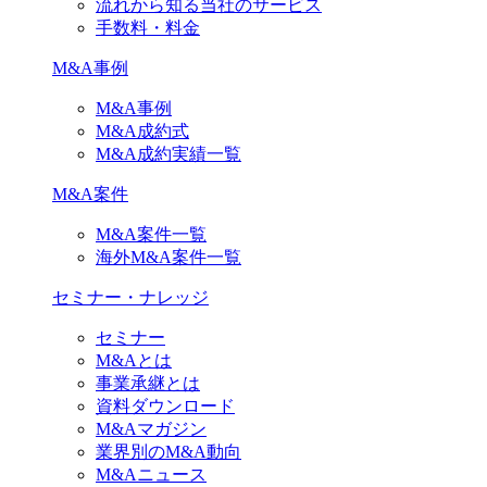
流れから知る当社のサービス
手数料・料金
M&A事例
M&A事例
M&A成約式
M&A成約実績一覧
M&A案件
M&A案件一覧
海外M&A案件一覧
セミナー・ナレッジ
セミナー
M&Aとは
事業承継とは
資料ダウンロード
M&Aマガジン
業界別のM&A動向
M&Aニュース