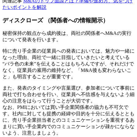
関連記事
M&Aのトップ面談とは？準備や進め方、気をつけ
たいポイントを解説
ディスクローズ （関係者への情報開示）
秘密保持の観点から成約後は、両社の関係者へM&Aの実行
について発表を行います。
特に売り手企業の従業員への発表においては、魅力や一緒に
なった理由、両社で一緒に目指していきたいと考えている
“バラ色の未来”を伝えることはもちろんですが、それだけで
なく、従業員の雇用の維持など、「M&A後も変わらないこ
と」も明言することが重要です。
また、発表のタイミングや言葉選び、参加者について事前に
両社で打ち合わせを行い、従業員へ不信感を与えないよう細
心の注意をはらって行うことが大切です。
なお、PMIにおいては買い手企業関係者の協力も不可欠で
す。社内に対しても提携の経緯や目的を十分に伝えるととも
に、売り手企業担当者とのコミュニケーションを重視するあ
まりに買い手企業内でのコミュニケーションが疎かにならな
いよう、注意しましょう。