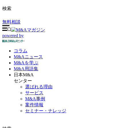
検索
無料相談
powered by
コラム
M&A
ニュース
M&Aを
学ぶ
M&A
用語集
日本M&A
センター
選ばれる理由
サービス
M&A事例
案件情報
セミナー・ナレッジ