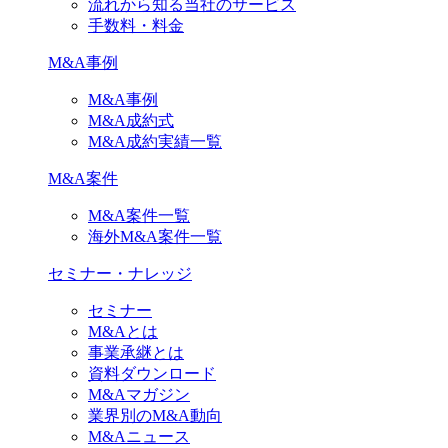
流れから知る当社のサービス
手数料・料金
M&A事例
M&A事例
M&A成約式
M&A成約実績一覧
M&A案件
M&A案件一覧
海外M&A案件一覧
セミナー・ナレッジ
セミナー
M&Aとは
事業承継とは
資料ダウンロード
M&Aマガジン
業界別のM&A動向
M&Aニュース