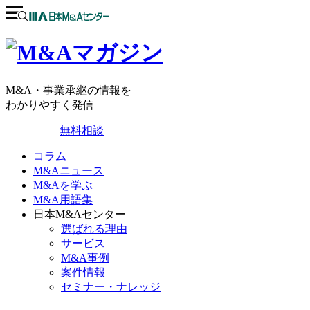
M&A・事業承継の情報を
わかりやすく発信
無料相談
コラム
M&Aニュース
M&Aを学ぶ
M&A用語集
日本M&Aセンター
選ばれる理由
サービス
M&A事例
案件情報
セミナー・ナレッジ