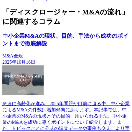
「ディスクロージャー・M&Aの流れ」
に関連するコラム
中小企業M&Aの現状、目的、手法から成功のポイ
ントまで徹底解説
M&A全般
2025年10月16日
急速に高齢化が進み、2025年問題が目前に迫る中、中小企業
によるM&Aの件数は増加傾向にあります。本記事では、中
小企業のM&Aの現状とその目的、用いられる手法、中小企
業のM&Aを成功に導くポイントについて紹介します。ま
た、トピックごとに公式の調査データや事例も交え、より実