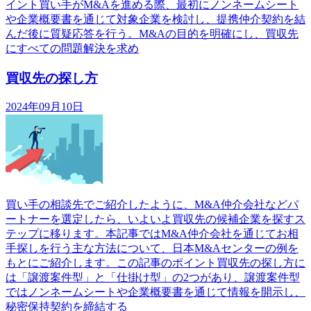
イント買い手がM&Aを進める際、最初にノンネームシート
や企業概要書を通じて対象企業を検討し、提携仲介契約を結
んだ後に質疑応答を行う。M&Aの目的を明確にし、買収先
にすべての問題解決を求め
買収先の探し方
2024年09月10日
買い手の相談先でご紹介したように、M&A仲介会社などパ
ートナーを選定したら、いよいよ買収先の候補企業を探すス
テップに移ります。本記事ではM&A仲介会社を通じてお相
手探しを行う主な方法について、日本M&Aセンターの例を
もとにご紹介します。この記事のポイント買収先の探し方に
は「譲渡案件型」と「仕掛け型」の2つがあり、譲渡案件型
ではノンネームシートや企業概要書を通じて情報を開示し、
秘密保持契約を締結する