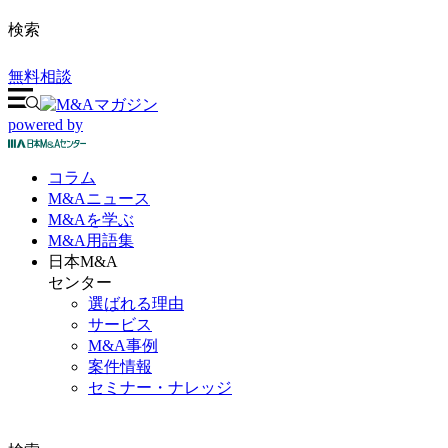
検索
無料相談
powered by
コラム
M&A
ニュース
M&Aを
学ぶ
M&A
用語集
日本M&A
センター
選ばれる理由
サービス
M&A事例
案件情報
セミナー・ナレッジ