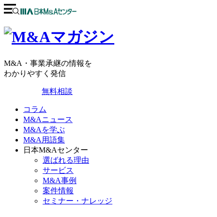
M&A・事業承継の情報を
わかりやすく発信
無料相談
コラム
M&Aニュース
M&Aを学ぶ
M&A用語集
日本M&Aセンター
選ばれる理由
サービス
M&A事例
案件情報
セミナー・ナレッジ