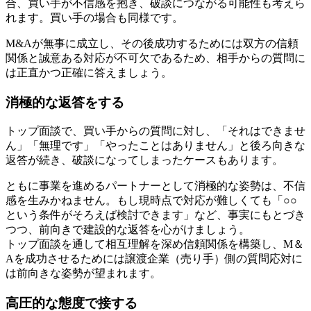
合、買い手が不信感を抱き、破談につながる可能性も考えら
れます。買い手の場合も同様です。
M&Aが無事に成立し、その後成功するためには双方の信頼
関係と誠意ある対応が不可欠であるため、相手からの質問に
は正直かつ正確に答えましょう。
消極的な返答をする
トップ面談で、買い手からの質問に対し、「それはできませ
ん」「無理です」「やったことはありません」と後ろ向きな
返答が続き、破談になってしまったケースもあります。
ともに事業を進めるパートナーとして消極的な姿勢は、不信
感を生みかねません。もし現時点で対応が難しくても「○○
という条件がそろえば検討できます」など、事実にもとづき
つつ、前向きで建設的な返答を心がけましょう。
トップ面談を通して相互理解を深め信頼関係を構築し、M＆
Aを成功させるためには譲渡企業（売り手）側の質問応対に
は前向きな姿勢が望まれます。
高圧的な態度で接する