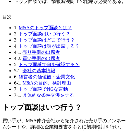
トップ面談では、情報漏洩防止の配慮が必要である。
⽬次
1.
M&Aのトップ面談とは？
2.
トップ面談はいつ行う？
3.
トップ面談はどこで行う？
4.
トップ面談は誰が出席する？
4-1.
売り手側の出席者
4-2.
買い手側の出席者
5.
トップ面談で何を確認する？
5-1.
会社の基本情報
6.
経営者の価値観・企業文化
6-1.
M&Aの目的、検討理由
7.
トップ面談でNGな言動
7-1.
具体的な条件交渉をする
7-2.
一方的に話し過ぎる
トップ面談はいつ行う？
7-3.
虚偽の情報を伝える
7-4.
消極的な返答をする
7-5.
高圧的な態度で接する
買い手が、M&A仲介会社から紹介された売り手のノンネー
8.
トップ面談の事前準備
ムシートや、詳細な企業概要書をもとに初期検討を行い、