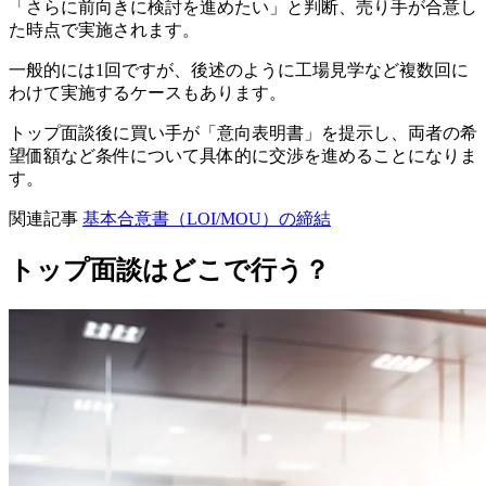
8-1.
日程の調整
「さらに前向きに検討を進めたい」と判断、売り手が合意し
8-2.
相手先の情報収集を行い、質問事項をまとめてお
た時点で実施されます。
く
一般的には1回ですが、後述のように工場見学など複数回に
8-3.
自社の情報を整理し、説明できるようにしておく
わけて実施するケースもあります。
9.
トップ面談当日の流れ
9-1.
①名刺交換で開始
トップ面談後に買い手が「意向表明書」を提示し、両者の希
9-2.
②自社の紹介、プレゼンテーションの実施
望価額など条件について具体的に交渉を進めることになりま
9-3.
③質疑応答・ディスカッション
す。
9-4.
④売り手の店舗・工場などの現地視察
10.
トップ面談で現地視察を行う際の注意点
関連記事
基本合意書（LOI/MOU）の締結
10-1.
事前の説明
10-2.
買い手の服装
トップ面談はどこで行う？
11.
終わりに
11-1.
著者