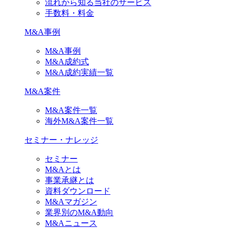
流れから知る当社のサービス
手数料・料金
M&A事例
M&A事例
M&A成約式
M&A成約実績一覧
M&A案件
M&A案件一覧
海外M&A案件一覧
セミナー・ナレッジ
セミナー
M&Aとは
事業承継とは
資料ダウンロード
M&Aマガジン
業界別のM&A動向
M&Aニュース