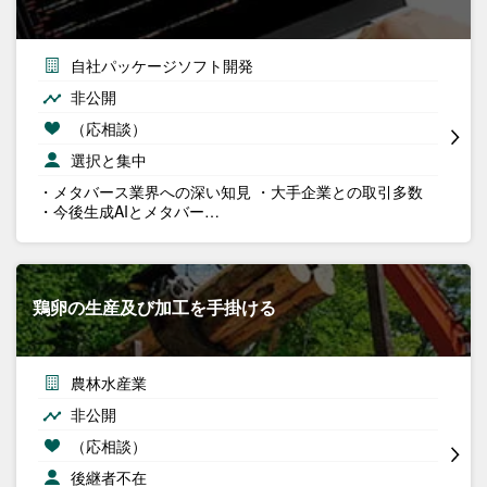
自社パッケージソフト開発
非公開
（応相談）
選択と集中
・メタバース業界への深い知見 ・大手企業との取引多数
・今後生成AIとメタバー…
鶏卵の生産及び加工を手掛ける
農林水産業
非公開
（応相談）
後継者不在