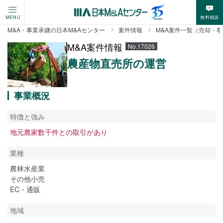
無料相談
MENU
M&A・事業承継の日本M&Aセンター
案件情報
M&A案件一覧（売却・
M&A案件情報
No.17026
農産物直売所の運営
事業概況
特徴と強み
地元農家数千件との取引があり
業種
農林水産業
その他小売
EC・通販
地域