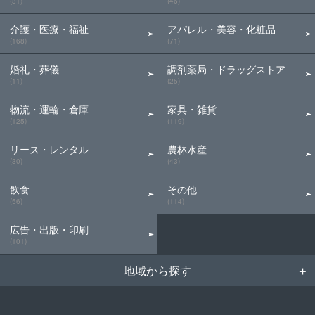
(31)
(46)
介護・医療・福祉
アパレル・美容・化粧品
(168)
(71)
婚礼・葬儀
調剤薬局・ドラッグストア
(11)
(25)
物流・運輸・倉庫
家具・雑貨
(125)
(119)
リース・レンタル
農林水産
(30)
(43)
飲食
その他
(56)
(114)
広告・出版・印刷
(101)
地域から探す