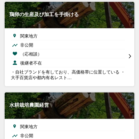
鶏卵の生産及び加工を手掛ける
関東地方
非公開
（応相談）
後継者不在
・自社ブランドを有しており、高価格帯に位置している ・
大手百貨店や都内有名レスト…
水耕栽培農園経営
関東地方
非公開