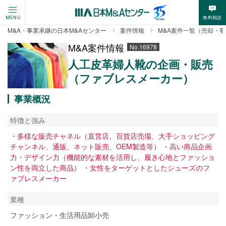
無料相談
MENU
M&A・事業承継の日本M&Aセンター
案件情報
M&A案件一覧（売却・
M&A案件情報
No.16978
人工皮革婦人靴の企画・販売
（ファブレスメーカー）
事業概況
特徴と強み
・多様な販売チャネル（直営店、百貨店売場、大手ショッピング
チャンネル、通販、ネット販売、OEM製造等） ・高い商品企画
力・デザイン力（機能的な素材を活用し、履き心地とファッショ
ン性を両立した商品） ・女性をターゲットとしたシューズのフ
ァブレスメーカー
業種
ファッション・生活用品卸小売