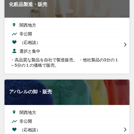
化粧品製造・販売
関西地方
非公開
（応相談）
選択と集中
・高品質な製品を自社で製造販売。 ・他社製品の3分の１
～5分の１の価格で販売。
アパレルの卸・販売
関西地方
非公開
（応相談）