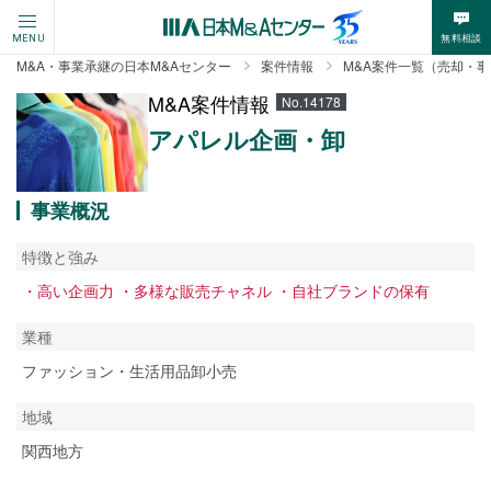
無料相談
MENU
M&A・事業承継の日本M&Aセンター
案件情報
M&A案件一覧（売却・
M&A案件情報
No.14178
アパレル企画・卸
事業概況
特徴と強み
・高い企画力 ・多様な販売チャネル ・自社ブランドの保有
業種
ファッション・生活用品卸小売
地域
関西地方