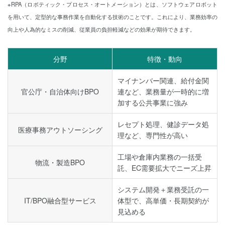
※RPA（ロボティック・プロセス・オートメーション）とは、ソフトウェアロボット
を用いて、定型的な事務作業を自動化する技術のことです。これにより、業務効率の
向上や人為的なミスの削減、従業員の負担軽減などの効果が期待できます。
分野
特徴・動向
マイナンバー関連、給付金関
官公庁・自治体向けBPO
連など、業務量が一時的に増
加する公共事業に強み
レセプト処理、健診データ処
医療事務アウトソーシング
理など、専門性が高い
工場や倉庫内業務の一括受
物流・製造BPO
託、EC需要拡大でニーズ上昇
システム開発＋業務受託の一
IT/BPO融合型サービス
体型で、高単価・長期契約が
見込める