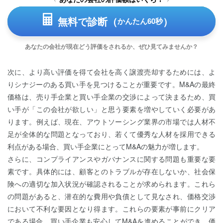
無料で診断（
）
かんたん60秒
あなたの会社が現在どう評価をされるか、ぜひ見てみませんか？
次に、より高い評価を得て会社を高く譲渡売却するためには、よ
りシナジーのある買い手を見つけることが重要です。M&Aの最終
価格は、売り手企業と買い手企業の交渉によって決まるため、買
い手が「この会社が欲しい」と思う要素を増やしていく必要があ
ります。例えば、現在、アウトソーシング業界の市場では人材不
足が全体的な問題となっており、若くて優秀な人材を採用できる
利点がある場合、買い手企業にとってM&Aの魅力が増します。
さらに、コンプライアンスやガバナンスに関する問題も重要な要
素です。具体的には、顧客とのトラブルが存在しないか、社会保
険への適切な加入状況が確認されることが求められます。これら
の問題があると、潜在的な費用や負債として見なされ、価格交渉
において不利な要因となり得ます。これらの要素が事前にクリア
である場合、買い手企業も安心してM&Aを進めることができ、価