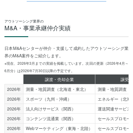
アウトソーシング業界の
M&A・事業承継仲介実績
日本M&Aセンターが仲介・支援して成約したアウトソーシング業
界のM&A案件をご紹介します。
※現在、2026年3月までの実績を掲載しています。次回の更新（2026年4月～
6月分）は2026年7月30日以降の予定です。
譲渡・売却企業
譲受・
2026年
測量・地質調査（北海道・東北）
測量・地質調査（
2026年
スポーツ（九州・沖縄）
エネルギー（北海
2026年
法人向けサービス（関西）
運送関連サービス
2026年
コンテンツ流通業（関西）
セールスプロモー
2026年
Webマーケティング（東海・北陸）
セールスプロモー