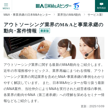
無料相談
MENU
M&A・事業承継の日本M&Aセンター
業界別のM&A動向
サービス業界の
アウトソーシング業界のM&Aと事業承継の
動向･案件情報
最新版
アウトソーシング業界に関する最新のM&A動向をご紹介します。
近年の市場推移やトピックス、業界再編にまつわる情報、アウト
ソーシング業界の周辺業界を含めたM&A･事業承継の事例をわかり
やすく解説しています。 また、日本M&Aセンターが取り扱う最新
のM&A案件、当社仲介によりM&Aを実行された経営者様の事例、
各業界の動向やM&A（第三者承継）への理解を深めるセミナー情
報などもご紹介します。
更新：
2025/10/09