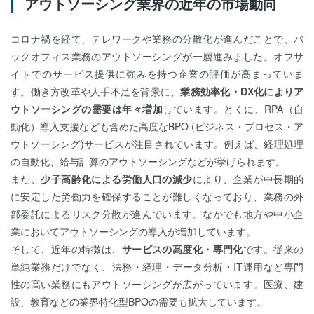
アウトソーシング業界の近年の市場動向
コロナ禍を経て、テレワークや業務の分散化が進んだことで、バ
ックオフィス業務のアウトソーシングが一層進みました。オフサ
イトでのサービス提供に強みを持つ企業の評価が高まっていま
す。働き方改革や人手不足を背景に、
業務効率化・DX化によりア
ウトソーシングの需要は年々増加
しています。とくに、RPA（自
動化）導入支援なども含めた高度なBPO (ビジネス・プロセス・ア
ウトソーシング)サービスが注目されています。例えば、経理処理
の自動化、給与計算のアウトソーシングなどが挙げられます。
また、
少子高齢化による労働人口の減少
により、企業が中長期的
に安定した労働力を確保することが難しくなっており、業務の外
部委託によるリスク分散が進んでいます。なかでも地方や中小企
業においてアウトソーシングの導入が増加しています。
そして、近年の特徴は、
サービスの高度化・専門化
です。従来の
単純業務だけでなく、法務・経理・データ分析・IT運用など専門
性の高い業務にもアウトソーシングが広がっています。医療、建
設、教育などの業界特化型BPOの需要も拡大しています。