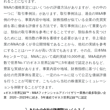
れることになります。
M&Aの価格算定にはいくつかの評価方法がありますが、その中の
一つに「取引事例法」があります。取引事例法は、過去のM&A事
例の中から、事業内容や地域、財務指標が似ている企業の売買実
績を基に価値を評価する方法です。取引事例法において重要なの
は、類似の取引事例を参考にすることですが、類似条件を見つけ
るためには、相当数の事例を蓄積する必要があります。非上場企
業のM&Aの多くが非公開情報であることから、他社の実績を参考
にすることはハードルが高い方法でもあります。その点、日本M&
Aセンターでは、M&Aにおいて成約実績10,000件超、M&A成約件
数で世界No.1*のギネス世界記録™に5年連続で認定されるなど、
豊富な実績があります。事業内容や地域、財務指標に基づく似た
会社の売買事例を選定し、一定のルールに従って公正な価値評価
を行うことが可能です。こちらから当社の株価算定シミュレーシ
ョンを体験することができます。
※ギネス世界記録™：M&Aフィナンシャルアドバイザリー業務の最多取扱い企
業 2020～2023年に続き、5年連続でギネス世界記録™に認定
あなたの会社の評価額はいくら？