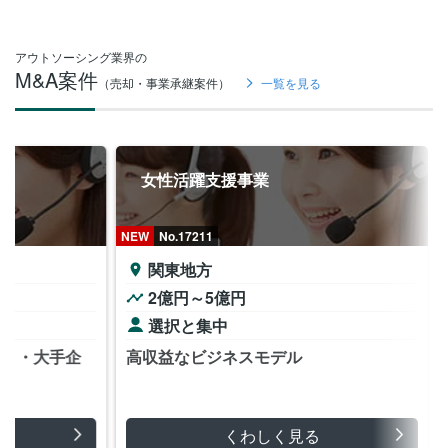
アウトソーシング業界の
M&A案件
（売却・事業承継案件）
一覧を見る
女性活躍支援事業
NEW
No.17211
関東地方
2億円～5億円
め
選択と集中
ン ・大手企
高収益なビジネスモデル
くわしく見る