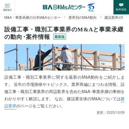
無料相談
MENU
M&A・事業承継の日本M&Aセンター
業界別のM&A動向
建設業界のM&
設備工事・職別工事業界のM&Aと事業承継
の動向･案件情報
最新版
設備工事・職別工事業界に関する最新のM&A動向をご紹介しま
す。 近年の市場推移やトピックス、業界再編にまつわる情報、設
備工事・職別工事業界の周辺業界を含めたM&A･事業承継の事例を
わかりやすく解説します。 なお、建設業全体のM&Aについては
建
設業界
のページをご覧ください。
更新：
2025/10/09