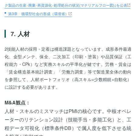
ク製品の生産･廃棄･再資源化･処理処分の状況(マテリアルフロー図)｣を公表
第3章 循環型社会の形成（環境省）
人材
2技能人材の採用・定着は構造課題となっています。成形条件最適
化、金型メンテ、保全、二次加工（印刷・塗装）や品質保証（工
程能力・CPk）など実務スキルの平準化が鍵です。労務・賃金は
「賃金構造基本統計調査」「労働力調査」等で製造業全体の動向
を参照して、人材ポートフォリオ（高スキル×少数精鋭+自動化）
に設計する必要があります。
M&A観点：
人材・スキルのミスマッチはPMIの核心です。中核オペレ
ーターのリテンション設計（技能手当・多能工化）と、工
程データ可視化（標準条件DB）で属人度を低下させる統