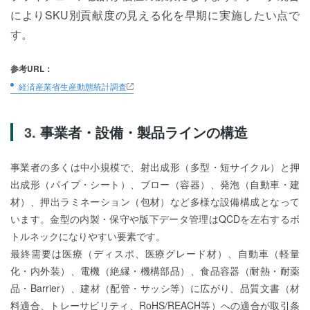
によりSKU別貢献度の見える化を早期に実施したい点で
す。
参考URL：
経済産業省生産動態統計調査
事業者・設備・製品ラインの構造
事業者の多くは中小規模で、射出成形（多型・短サイクル）と押
出成形（パイプ・シート）、ブロー（容器）、発泡（自動車・建
材）、押出ラミネーション（包材）など多様な設備構成となって
います。金型の内製・保守や版下データ管理はQCDを左右するボ
トルネックになりやすい要素です。
最終需要は医療（ディスポ、医療グレード材）、自動車（軽量
化・内外装）、電機（絶縁・機構部品）、食品容器（耐熱・耐薬
品・Barrier）、建材（配管・サッシ等）に広がり、品質文書（材
料適合、トレーサビリティ、RoHS/REACH等）への適合が取引条