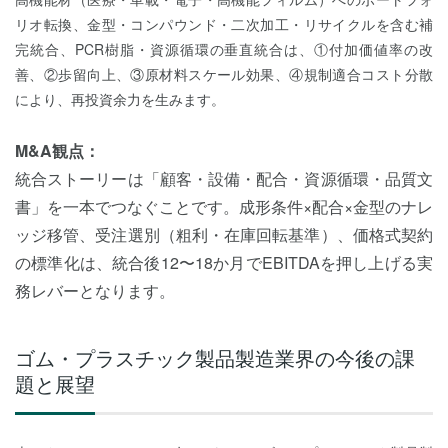
リオ転換、金型・コンパウンド・二次加工・リサイクルを含む補
完統合、PCR樹脂・資源循環の垂直統合は、①付加価値率の改
善、②歩留向上、③原材料スケール効果、④規制適合コスト分散
により、再投資余力を生みます。
M&A観点：
統合ストーリーは「顧客・設備・配合・資源循環・品質文
書」を一本でつなぐことです。成形条件×配合×金型のナレ
ッジ移管、受注選別（粗利・在庫回転基準）、価格式契約
の標準化は、統合後12〜18か月でEBITDAを押し上げる実
務レバーとなります。
ゴム・プラスチック製品製造業界の今後の課
題と展望