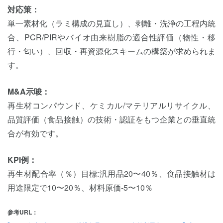
対応策：
単一素材化（ラミ構成の見直し）、剥離・洗浄の工程内統
合、PCR/PIRやバイオ由来樹脂の適合性評価（物性・移
行・匂い）、回収・再資源化スキームの構築が求められま
す。
M&A示唆：
再生材コンパウンド、ケミカル/マテリアルリサイクル、
品質評価（食品接触）の技術・認証をもつ企業との垂直統
合が有効です。
KPI例：
再生材配合率（％）目標:汎用品20〜40％、食品接触材は
用途限定で10〜20％、材料原価-5〜10％
参考URL：