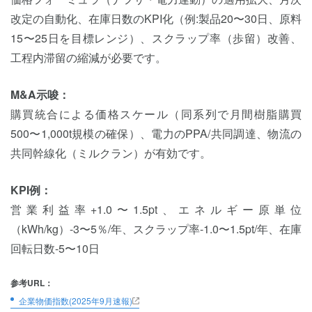
改定の自動化、在庫日数のKPI化（例:製品20〜30日、原料
15〜25日を目標レンジ）、スクラップ率（歩留）改善、
工程内滞留の縮減が必要です。
M&A示唆：
購買統合による価格スケール（同系列で月間樹脂購買
500〜1,000t規模の確保）、電力のPPA/共同調達、物流の
共同幹線化（ミルクラン）が有効です。
KPI例：
営業利益率+1.0〜1.5pt、エネルギー原単位
（kWh/kg）-3〜5％/年、スクラップ率-1.0〜1.5pt/年、在庫
回転日数-5〜10日
参考URL：
企業物価指数(2025年9月速報)