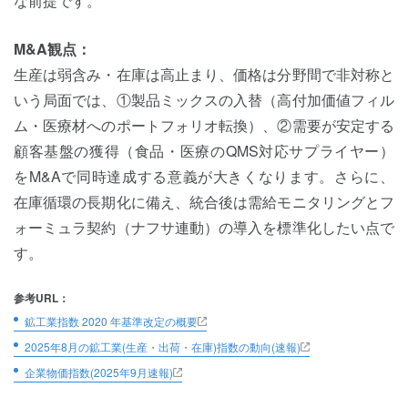
な前提です。
M&A観点：
生産は弱含み・在庫は高止まり、価格は分野間で非対称と
いう局面では、①製品ミックスの入替（高付加価値フィル
ム・医療材へのポートフォリオ転換）、②需要が安定する
顧客基盤の獲得（食品・医療のQMS対応サプライヤー）
をM&Aで同時達成する意義が大きくなります。さらに、
在庫循環の長期化に備え、統合後は需給モニタリングとフ
ォーミュラ契約（ナフサ連動）の導入を標準化したい点で
す。
参考URL：
鉱工業指数 2020 年基準改定の概要
2025年8月の鉱工業(生産・出荷・在庫)指数の動向(速報)
企業物価指数(2025年9月速報)