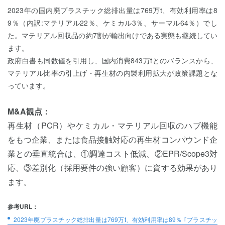
2023年の国内廃プラスチック総排出量は769万t、有効利用率は8
9％（内訳:マテリアル22％、ケミカル3％、サーマル64％）でし
た。マテリアル回収品の約7割が輸出向けである実態も継続してい
ます。
政府白書も同数値を引用し、国内消費843万tとのバランスから、
マテリアル比率の引上げ・再生材の内製利用拡大が政策課題とな
っています。
M&A観点：
再生材（PCR）やケミカル・マテリアル回収のハブ機能
をもつ企業、または食品接触対応の再生材コンパウンド企
業との垂直統合は、①調達コスト低減、②EPR/Scope3対
応、③差別化（採用要件の強い顧客）に資する効果があり
ます。
参考URL：
2023年廃プラスチック総排出量は769万t、有効利用率は89％ ｢プラスチッ