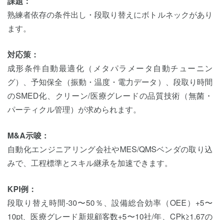
課題：
熟練者依存の条件出し・段取り替えにボトルネックがあり
ます。
対応策：
成形条件自動最適化（メタパラメータ自動チューニン
グ）、予知保全（振動・温度・電力データ）、段取り時間
のSMED化、クリーン/医療グレードの品質技術（無菌・
パーティクル管理）が求められます。
M&A示唆：
自動化エンジニアリング会社やMES/QMSベンダの取り込
みで、工程標準とスキル継承を加速できます。
KPI例：
段取り替え時間-30〜50％、設備総合効率（OEE）+5〜
10pt、医療グレード新規顧客数+5〜10社/年、CPk≥1.67の