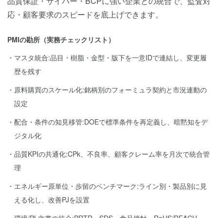
品質保証・サイバー・BCPに強い企業との統合で、監査対
応・顧客要求のスピードを底上げできます。
PMIの勘所（実務チェックリスト）
マスタ統合:品目・樹脂・金型・版下を一意IDで連結し、変更履
歴を残す
原料購買のスケール化:銘柄別のフォーミュラ契約と市況連動の
設定
配合・条件の知見移管:DOEで標準条件を再定義し、暗黙知をデ
ジタル化
品質KPIの共通化:CPk、不良率、顧客クレーム率を月次で統合管
理
エネルギー原単位・歩留のベンチマーク:ライン別・製品別に見
える化し、改善PJを設置