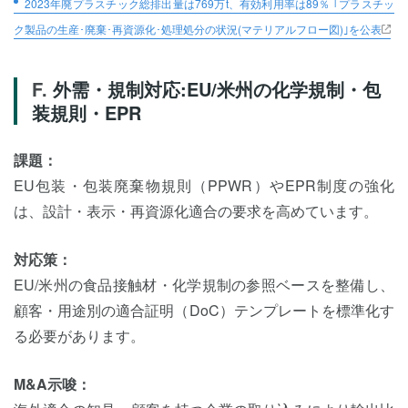
2023年廃プラスチック総排出量は769万t、有効利用率は89％ ｢プラスチッ
ク製品の生産･廃棄･再資源化･処理処分の状況(マテリアルフロー図)｣を公表
外需・規制対応:EU/米州の化学規制・包
装規則・EPR
課題：
EU包装・包装廃棄物規則（PPWR）やEPR制度の強化
は、設計・表示・再資源化適合の要求を高めています。
対応策：
EU/米州の食品接触材・化学規制の参照ベースを整備し、
顧客・用途別の適合証明（DoC）テンプレートを標準化す
る必要があります。
M&A示唆：