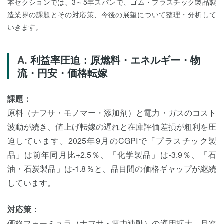
本セクションでは、3～5年スパンで、ゴム・プラスチック製品製
造業界の課題とその対応策、今後の展望について整理・分析して
いきます。
利益率圧迫：原燃料・エネルギー・物
流・円安・価格転嫁
課題：
原料（ナフサ・モノマー・添加剤）と電力・ガスのコスト
波動が続き、値上げ転嫁の遅れと在庫評価差損が粗利を圧
迫しています。2025年9月のCGPIで「プラスチック製
品」は前年同月比+2.5％、「化学製品」は-3.9％、「石
油・石炭製品」は-1.8％と、品目間の価格ギャップが継続
しています。
対応策：
価格フォーミュラ（ナフサ・電力連動）の適用拡大、月次