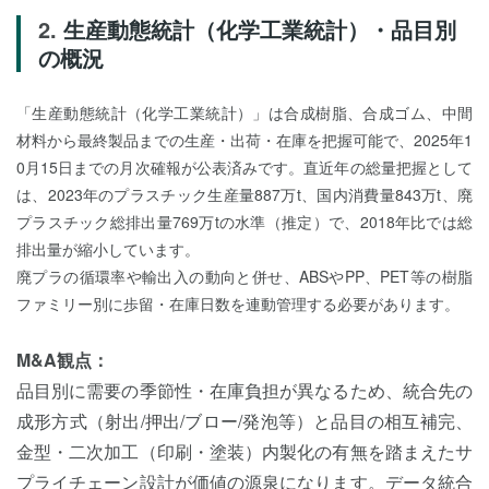
生産動態統計（化学工業統計）・品目別
の概況
「生産動態統計（化学工業統計）」は合成樹脂、合成ゴム、中間
材料から最終製品までの生産・出荷・在庫を把握可能で、2025年1
0月15日までの月次確報が公表済みです。直近年の総量把握として
は、2023年のプラスチック生産量887万t、国内消費量843万t、廃
プラスチック総排出量769万tの水準（推定）で、2018年比では総
排出量が縮小しています。
廃プラの循環率や輸出入の動向と併せ、ABSやPP、PET等の樹脂
ファミリー別に歩留・在庫日数を連動管理する必要があります。
M&A観点：
品目別に需要の季節性・在庫負担が異なるため、統合先の
成形方式（射出/押出/ブロー/発泡等）と品目の相互補完、
金型・二次加工（印刷・塗装）内製化の有無を踏まえたサ
プライチェーン設計が価値の源泉になります。データ統合