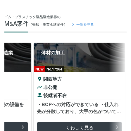
ゴム・プラスチック製品製造業界の
M&A案件
（売却・事業承継案件）
一覧を見る
製造業
薄材の加工
NEW
No.17264
関西地方
非公開
後継者不在
新鋭の設備を
・BCPへの対応ができている ・仕入れ
先が分散しており、大手の色がついてい
ない
くわしく見る