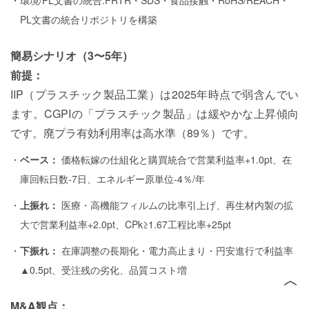
環境/PL文書の統合:PRTR・SDS・食品接触・RoHS/REACH・
PL文書の統合リポジトリを構築
簡易シナリオ（3〜5年）
前提：
IIP（プラスチック製品工業）は2025年時点で弱含んでい
ます。CGPIの「プラスチック製品」は緩やかな上昇傾向
です。廃プラ有効利用率は高水準（89％）です。
ベース：
価格転嫁の仕組化と購買統合で営業利益率+1.0pt、在
庫回転日数-7日、エネルギー原単位-4％/年
上振れ：
医療・高機能フィルムの比率引上げ、再生材内製の拡
大で営業利益率+2.0pt、CPk≥1.67工程比率+25pt
下振れ：
在庫調整の長期化・電力高止まり・円安進行で利益率
▲0.5pt、受注残の劣化、品質コスト増
M&A観点：