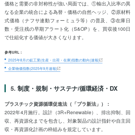
価格と需要の非対称性が強い局面では、①輸出入比率の異
なる企業の統合による為替・価格の自然ヘッジ、②原材料
式価格（ナフサ連動フォーミュラ等）の普及、③在庫日
数・受注残の早期アラート化（S&OP）を、買収後100日
で仕組化する価値が大きくなります。
参考URL：
2025年8月の鉱工業(生産・出荷・在庫)指数の動向(速報)
企業物価指数(2025年9月速報)
制度・規制・サステナ/循環経済・DX
プラスチック資源循環促進法（「プラ新法」）：
2022年4月施行。設計（3R+Renewable）、排出抑制、回
収、再資源化までを包含し、対象製品の設計指針や自主回
収・再資源化計画の枠組みを規定しています。