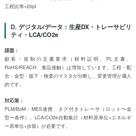
工程比率+20pt
デジタル/データ：生産DX・トレーサビリ
ティ・LCA/CO2e
課題：
顧客・規制の文書要求（材料証明、PL文書、
RoHS/REACH、食品接触）は増加しています。工程・配
合・金型・版下・検査のマスタが分断し、変更管理が属人
的です。
対応策：
PLM/BoM・MES連携、タグ付きトレーサ（ロット〜金
型〜条件）、LCA/CO2e自動集計（材料原単位×エネルギ
ー原単位×歩留）が必要です。