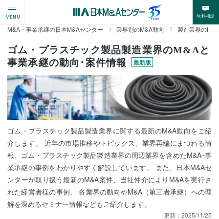
無料相談
MENU
M&A・事業承継の日本M&Aセンター
業界別のM&A動向
製造業界のM&
ゴム・プラスチック製品製造業界のM&Aと
事業承継の動向･案件情報
最新版
ゴム・プラスチック製品製造業界に関する最新のM&A動向をご紹
介します。 近年の市場推移やトピックス、業界再編にまつわる情
報、ゴム・プラスチック製品製造業界の周辺業界を含めたM&A･事
業承継の事例をわかりやすく解説しています。 また、日本M&Aセ
ンターが取り扱う最新のM&A案件、当社仲介によりM&Aを実行さ
れた経営者様の事例、 各業界の動向やM&A（第三者承継）への理
解を深めるセミナー情報などもご紹介します。
更新：
2025/11/25