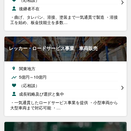
後継者不在
・曲げ、タレパン、溶接、塗装まで一気通貫で製造 ・溶接
工を始め、板金技能士を多数…
レッカー・ロードサービス事業 車両販売
関東地方
5億円～10億円
（応相談）
成長戦略及び選択と集中
・一気通貫したロードサービス事業を提供 ・小型車両から
大型車両まで対応可能 ・…