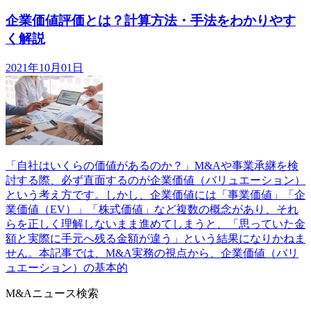
企業価値評価とは？計算方法・手法をわかりやす
く解説
2021年10月01日
「自社はいくらの価値があるのか？」M&Aや事業承継を検
討する際、必ず直面するのが企業価値（バリュエーション）
という考え方です。しかし、企業価値には「事業価値」「企
業価値（EV）」「株式価値」など複数の概念があり、それ
らを正しく理解しないまま進めてしまうと、「思っていた金
額と実際に手元へ残る金額が違う」という結果になりかねま
せん。本記事では、M&A実務の視点から、企業価値（バリ
ュエーション）の基本的
M&Aニュース検索