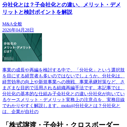
分社化とは？子会社化との違い、メリット・デメ
リットと検討ポイントを解説
M&A全般
2026年04月28日
事業の成長や再編を検討する中で、「分社化」という選択肢
を目にする経営者も多いのではないでしょうか。分社化は、
経営効率の向上や新規事業への挑戦、事業承継対策など、さ
まざまな目的で活用される組織再編手法です。本記事では、
分社化の基本的な仕組み子会社化との違い分社化が向いてい
るケースメリット・デメリット実務上の注意点を、実務目線
でわかりやすく解説します。mokuji]分社化とは？分社化と
は、企業が自社の
「株式譲渡・子会社・クロスボーダー