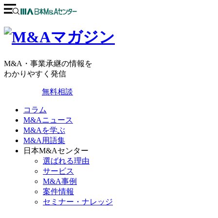
M&A・事業承継の情報を
わかりやすく発信
無料相談
コラム
M&Aニュース
M&Aを学ぶ
M&A用語集
日本M&Aセンター
選ばれる理由
サービス
M&A事例
案件情報
セミナー・ナレッジ