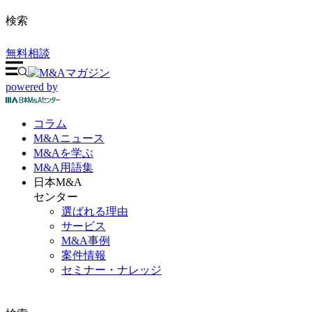
検索
無料相談
powered by
コラム
M&A
ニュース
M&Aを
学ぶ
M&A
用語集
日本M&A
センター
選ばれる理由
サービス
M&A事例
案件情報
セミナー・ナレッジ