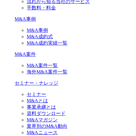
流れから知る当社のサービス
手数料・料金
M&A事例
M&A事例
M&A成約式
M&A成約実績一覧
M&A案件
M&A案件一覧
海外M&A案件一覧
セミナー・ナレッジ
セミナー
M&Aとは
事業承継とは
資料ダウンロード
M&Aマガジン
業界別のM&A動向
M&Aニュース