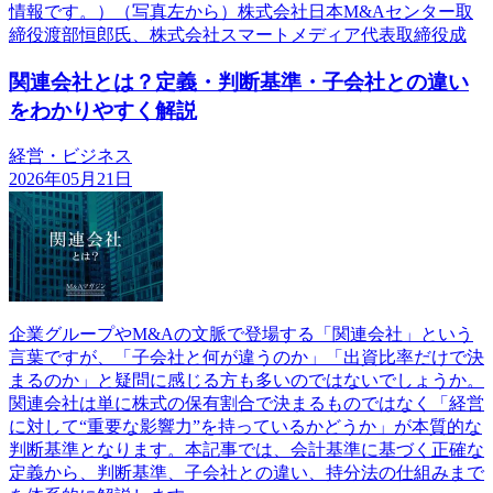
情報です。）（写真左から）株式会社日本M&Aセンター取
締役渡部恒郎氏、株式会社スマートメディア代表取締役成
関連会社とは？定義・判断基準・子会社との違い
をわかりやすく解説
経営・ビジネス
2026年05月21日
企業グループやM&Aの文脈で登場する「関連会社」という
言葉ですが、「子会社と何が違うのか」「出資比率だけで決
まるのか」と疑問に感じる方も多いのではないでしょうか。
関連会社は単に株式の保有割合で決まるものではなく「経営
に対して“重要な影響力”を持っているかどうか」が本質的な
判断基準となります。本記事では、会計基準に基づく正確な
定義から、判断基準、子会社との違い、持分法の仕組みまで