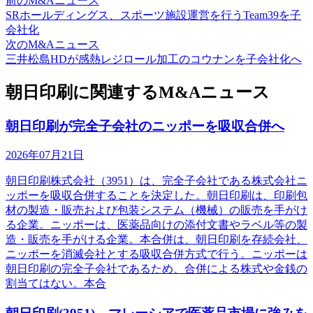
前のM&Aニュース
SRホールディングス、スポーツ施設運営を行うTeam39を子
会社化
次のM&Aニュース
三井松島HDが感熱レジロール加工のコウナンを子会社化へ
朝日印刷に関連するM&Aニュース
朝日印刷が完全子会社のニッポーを吸収合併へ
2026年07月21日
朝日印刷株式会社（3951）は、完全子会社である株式会社ニ
ッポーを吸収合併することを決定した。朝日印刷は、印刷包
材の製造・販売および包装システム（機械）の販売を手がけ
る企業。ニッポーは、医薬品向けの添付文書やラベル等の製
造・販売を手がける企業。本合併は、朝日印刷を存続会社、
ニッポーを消滅会社とする吸収合併方式で行う。ニッポーは
朝日印刷の完全子会社であるため、合併による株式や金銭の
割当てはない。本合