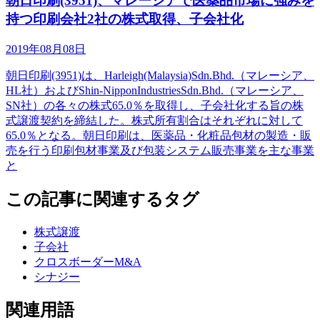
朝日印刷(3951)、マレーシアで医薬品市場に強みを
持つ印刷会社2社の株式取得、子会社化
2019年08月08日
朝日印刷(3951)は、Harleigh(Malaysia)Sdn.Bhd.（マレーシア、
HL社）およびShin-NipponIndustriesSdn.Bhd.（マレーシア、
SN社）の各々の株式65.0％を取得し、子会社化する旨の株
式譲渡契約を締結した。株式所有割合はそれぞれに対して
65.0％となる。朝日印刷は、医薬品・化粧品包材の製造・販
売を行う印刷包材事業及び包装システム販売事業を主な事業
と
この記事に関連するタグ
株式譲渡
子会社
クロスボーダーM&A
シナジー
関連用語