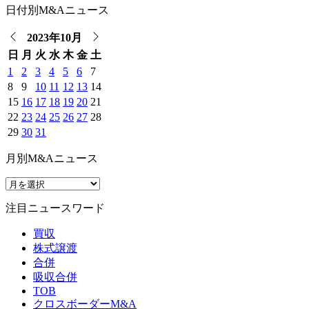
日付別M&Aニュース
2023年10月
日
月
火
水
木
金
土
1
2
3
4
5
6
7
8
9
10
11
12
13
14
15
16
17
18
19
20
21
22
23
24
25
26
27
28
29
30
31
月別M&Aニュース
注目ニュースワード
買収
株式譲渡
合併
吸収合併
TOB
クロスボーダーM&A