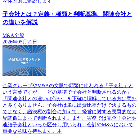
を体系的に解説します
子会社とは？定義・種類と判断基準、関連会社と
の違いを解説
M&A全般
2026年05月21日
企業グループやM&Aの文脈で頻繁に使われる「子会社」と
いう言葉ですが、「どの基準で子会社と判断されるのか」
「関連会社との違いは何か」を正確に理解している方は意外
と多くありません。子会社は単に出資比率だけで決まるもの
ではなく、議決権の割合に加えて、経営に対する実質的な支
配関係によって判断されます。また、実務では完全子会社や
連結子会社といった区分も用いられ、会計やM&Aにおいて
重要な意味を持ちます。本