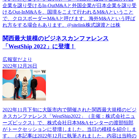
企業を譲り受けるIn-OutM&Aと外国企業が日本企業を譲り受
けるOut-InM&Aを、国境をこえて行われるM&Aということ
で、クロスボーダーM&Aと呼びます。海外M&Aという呼ば
れ方をする場合もあります。@sitelink株式譲渡とは株
関西最大規模のビジネスカンファレンス
「WestShip 2022」に登壇！
広報室だより
2022年12月26日
2022年11月下旬に大阪市内で開催された関西最大規模のビジ
ネスカンファレンス「WestShip2022」（主催：株式会社ニュ
ーズピックス）で、株式会社日本M&Aセンターの渡部恒郎
がトークセッションに登壇しました。当日の模様を紹介しま
す。（本記事は2022年12月に執筆されました。内容は当時の