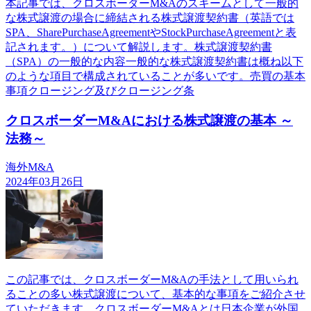
本記事では、クロスボーダーM&Aのスキームとして一般的
な株式譲渡の場合に締結される株式譲渡契約書（英語では
SPA、SharePurchaseAgreementやStockPurchaseAgreementと表
記されます。）について解説します。株式譲渡契約書
（SPA）の一般的な内容一般的な株式譲渡契約書は概ね以下
のような項目で構成されていることが多いです。売買の基本
事項クロージング及びクロージング条
クロスボーダーM&Aにおける株式譲渡の基本 ～
法務～
海外M&A
2024年03月26日
この記事では、クロスボーダーM&Aの手法として用いられ
ることの多い株式譲渡について、基本的な事項をご紹介させ
ていただきます。クロスボーダーM&Aとは日本企業が外国