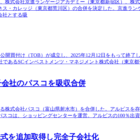
4社、株式会社京進ランゲージアカデミー（東京都新宿区）、株
ネス・カレッジ（東京都荒川区）の合併を決定した。京進ラン
会社とする吸
9）の公開買付け（TOB）が成立し、2025年12月12日をもっ
社であるSCインベストメンツ・マネジメント株式会社（東京
子会社のパスコを吸収合併
社である株式会社パスコ（富山県射水市）を合併した。アルビス
スコは、ショッピングセンターを運営。アルビスの100％出
株式を追加取得し完全子会社化