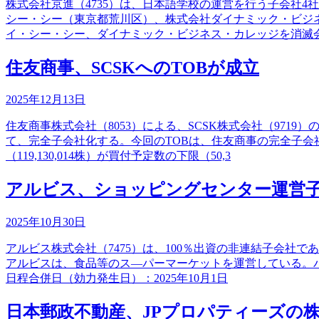
株式会社京進（4735）は、日本語学校の運営を行う子会社
シー・シー（東京都荒川区）、株式会社ダイナミック・ビジ
イ・シー・シー、ダイナミック・ビジネス・カレッジを消滅
住友商事、SCSKへのTOBが成立
2025年12月13日
住友商事株式会社（8053）による、SCSK株式会社（971
て、完全子会社化する。今回のTOBは、住友商事の完全子会
（119,130,014株）が買付予定数の下限（50,3
アルビス、ショッピングセンター運営
2025年10月30日
アルビス株式会社（7475）は、100％出資の非連結子会
アルビスは、食品等のス―パーマーケットを運営している。パ
日程合併日（効力発生日）：2025年10月1日
日本郵政不動産、JPプロパティーズの