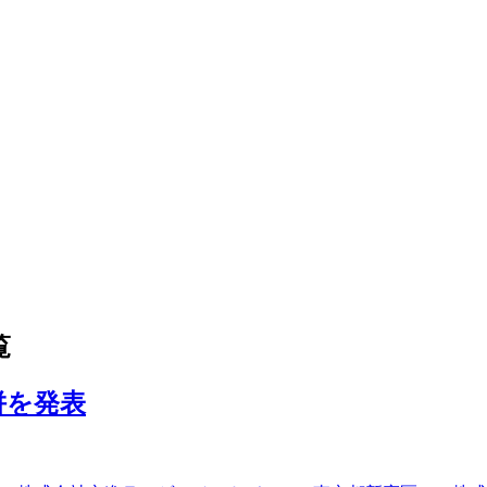
覧
併を発表