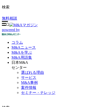
検索
無料相談
powered by
コラム
M&A
ニュース
M&Aを
学ぶ
M&A
用語集
日本M&A
センター
選ばれる理由
サービス
M&A事例
案件情報
セミナー・ナレッジ