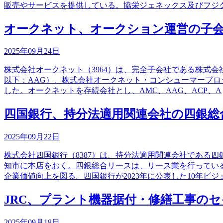
販売やサービスを提供している。協栄ジェネックス及びフジ
オークネット、オークション運営の子会
2025年09月24日
株式会社オークネット（3964）は、完全子会社である株式
以下：AAG）、株式会社オークネット・コンシューマープロ
した。オークネットを存続会社とし、AMC、AAG、ACP、A
四国銀行、持分法適用関連会社の四銀総
2025年09月22日
株式会社四国銀行（8387）は、持分法適用関連会社である
知市に本店をおく。四銀総合リースは、リース業を行ってい
企業価値向上を図る。四国銀行が2023年に公表した10年ビジ
JRC、プラント機器据付・修繕工事の
2025年09月18日