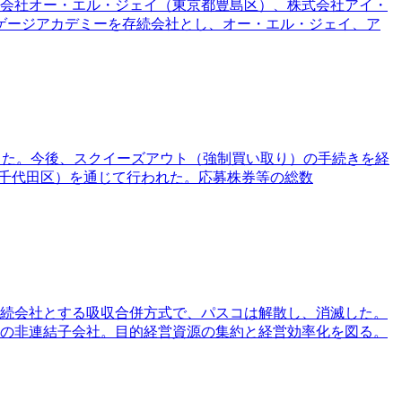
式会社オー・エル・ジェイ（東京都豊島区）、株式会社アイ・
ゲージアカデミーを存続会社とし、オー・エル・ジェイ、ア
て終了した。今後、スクイーズアウト（強制買い取り）の手続きを経
都千代田区）を通じて行われた。応募株券等の総数
を存続会社とする吸収合併方式で、パスコは解散し、消滅した。
資の非連結子会社。目的経営資源の集約と経営効率化を図る。