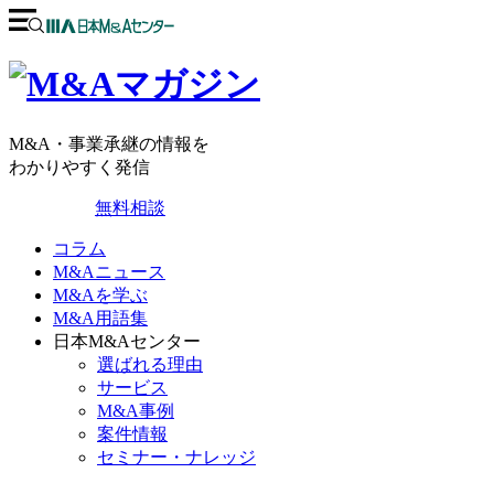
M&A・事業承継の情報を
わかりやすく発信
無料相談
コラム
M&Aニュース
M&Aを学ぶ
M&A用語集
日本M&Aセンター
選ばれる理由
サービス
M&A事例
案件情報
セミナー・ナレッジ