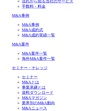
流れから知る当社のサービス
手数料・料金
M&A事例
M&A事例
M&A成約式
M&A成約実績一覧
M&A案件
M&A案件一覧
海外M&A案件一覧
セミナー・ナレッジ
セミナー
M&Aとは
事業承継とは
資料ダウンロード
M&Aマガジン
業界別のM&A動向
M&Aニュース