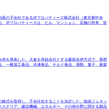
動産の子会社であるJPプロパティーズ株式会社（東京都中央
。JPプロパティーズは、ビル、マンション、店舗の所有、賃
合併を発表した。大倉を存続会社とする吸収合併方式で、香西
は、一般加工食品、冷凍食品、チルド食品、酒類、菓子、家庭
）の株式を取得し、子会社化することを決定した。協栄ジェネッ
クステリア、建設機械、エネルギー、その他分野に関する製品