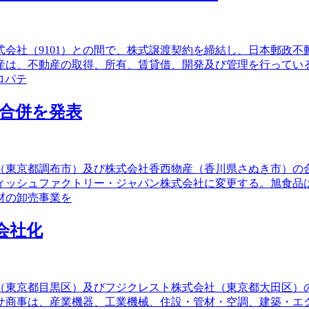
会社（9101）との間で、株式譲渡契約を締結し、日本郵政不
産は、不動産の取得、所有、賃貸借、開発及び管理を行っている
ロパテ
合併を発表
（東京都調布市）及び株式会社香西物産（香川県さぬき市）の
ィッシュファクトリー・ジャパン株式会社に変更する。旭食品
材の卸売事業を
会社化
社（東京都目黒区）及びフジクレスト株式会社（東京都大田区
アサ商事は、産業機器、工業機械、住設・管材・空調、建築・エ