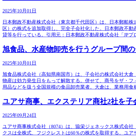
2025年10月01日
日本郵政不動産株式会社（東京都千代田区）は、日本郵船株式
区）の株式を追加取得し、完全子会社化した。日本郵政不動
貸等を行っている。引用元：日本郵政不動産株式会社「JPプ
旭食品、水産物卸売を行うグループ間の
2025年10月01日
旭食品株式会社（高知県南国市）は、子会社の株式会社大倉
物産は効力発生日をもって解散する。併せて、商号をザ・フ
用品などを扱う全国規模の食品卸売業者。大倉は、業務用食
ユアサ商事、エクステリア商社2社を子
2025年09月24日
ユアサ商事株式会社（8074）は、協栄ジェネックス株式会
クスは全株式、フジクレストは60％の株式を取得する。ユ