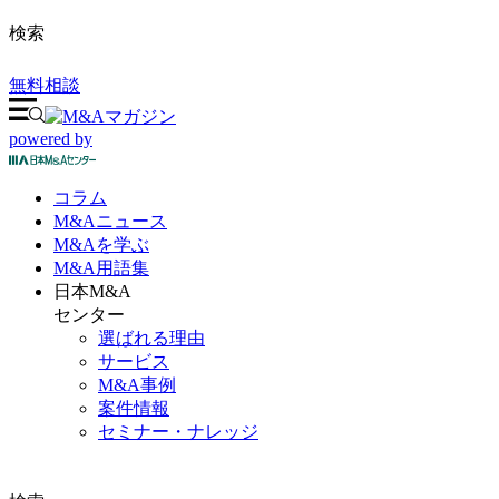
検索
無料相談
powered by
コラム
M&A
ニュース
M&Aを
学ぶ
M&A
用語集
日本M&A
センター
選ばれる理由
サービス
M&A事例
案件情報
セミナー・ナレッジ