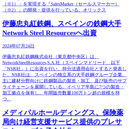
（※1）」を実現する『SalesMarker（セールスマーカー）
（※2）』の開発・提供を行っている。オリックス
伊藤忠丸紅鉄鋼、スペインの鉄鋼大手
Network Steel Resourcesへ出資
2024年07月24日
伊藤忠丸紅鉄鋼株式会社（東京都中央区）は、
NetworkSteelResources,S.A.社（スペインマドリード、以下
「NSR社」）に出資を行い、持分法適用会社とすると発表し
た。NSR社は、スペインの独立系の大手鉄鋼グループ企業。
主に建材分野向けに鉄鋼製品の製造・加工、及び販売のサプ
ライチェーンを展開している。イベリア半島に7つの製造・
加工拠点を保有し、年間販売数量100万トン超の規模を持
つ。
メディパルホールディングス、保険薬
局向け経営支援サービス提供のプレサ