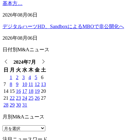
基本方…
2026年08月06日
デジタルハーツHD、SandboxによるMBOで非公開化へ
2026年08月06日
日付別M&Aニュース
2024年7月
日
月
火
水
木
金
土
1
2
3
4
5
6
7
8
9
10
11
12
13
14
15
16
17
18
19
20
21
22
23
24
25
26
27
28
29
30
31
月別M&Aニュース
注目ニュースワード