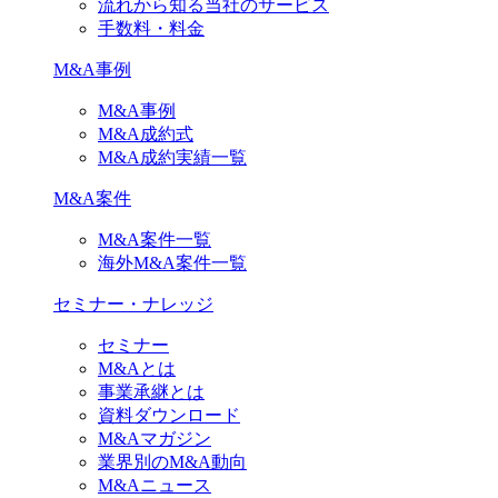
流れから知る当社のサービス
手数料・料金
M&A事例
M&A事例
M&A成約式
M&A成約実績一覧
M&A案件
M&A案件一覧
海外M&A案件一覧
セミナー・ナレッジ
セミナー
M&Aとは
事業承継とは
資料ダウンロード
M&Aマガジン
業界別のM&A動向
M&Aニュース