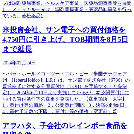
プは調剤薬局事業、ヘルスケア事業、医薬品卸事業等を展開
し、メディカル一光は、調剤薬局事業・医薬品卸事業を行っ
ている。若松薬品は
米投資会社、サン電子への買付価格を
4,750円に引き上げ、TOB期間を8月5日
まで延長
2024年07月24日
ヘバラ・ホールドコ・ツー・エル・ピー（米国デラウェア
州、HebaraHoldcoⅡ,L.P.）は、サン電子株式会社（6736）の
普通株式に対する公開買付け（TOB）を実施することを決
定し、2024年6月10日より実施しているが、本公開買付けに
おける買付条件等の変更を発表した。【変更箇所：太字】
1．買付け等の価格、2．公開買付期間、3．決済の開始日、
4．買付予定数の下限1．買付け等の価格（変更前）普
アヲハタ、子会社のレインボー食品を