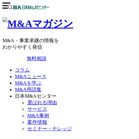
M&A・事業承継の情報を
わかりやすく発信
無料相談
コラム
M&Aニュース
M&Aを学ぶ
M&A用語集
日本M&Aセンター
選ばれる理由
サービス
M&A事例
案件情報
セミナー・ナレッジ