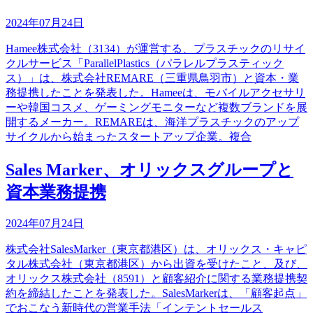
2024年07月24日
Hamee株式会社（3134）が運営する、プラスチックのリサイ
クルサービス「ParallelPlastics（パラレルプラスティック
ス）」は、株式会社REMARE（三重県鳥羽市）と資本・業
務提携したことを発表した。Hameeは、モバイルアクセサリ
ーや韓国コスメ、ゲーミングモニターなど複数ブランドを展
開するメーカー。REMAREは、海洋プラスチックのアップ
サイクルから始まったスタートアップ企業。複合
Sales Marker、オリックスグループと
資本業務提携
2024年07月24日
株式会社SalesMarker（東京都港区）は、オリックス・キャピ
タル株式会社（東京都港区）から出資を受けたこと、及び、
オリックス株式会社（8591）と顧客紹介に関する業務提携契
約を締結したことを発表した。SalesMarkerは、「顧客起点」
でおこなう新時代の営業手法「インテントセールス