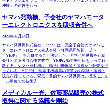
ートアソシエイツは、リゾートホテル「オリエンタルヒルズ
沖縄」の運営を行っ
ヤマハ発動機、子会社のヤマハモータ
ーエレクトロニクスを吸収合併へ
2024年07月24日
ヤマハ発動機株式会社（7272）は、完全子会社のヤマハモー
ターエレクトロニクス株式会社（静岡県周智郡、以下
「YEJP」）を合併すること決定した。ヤマハ発動機を存続
会社とする吸収合併方式で、YEJPは効力発生日をもって解
散する。ヤマハ発動機は、輸送用機器等の製造及び販売を行
っている。YEJPは、輸送用機器等の電装品の開発・製造・
販売を行っている。背景・目的ヤマハ発動機は、機能モジュ
ール単位での技術先
メディカル一光、佐藤薬品販売の株式
取得に関する協議を開始