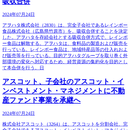
吸収合併
2024年07月24日
アヲハタ株式会社（2830）は、完全子会社であるレインボー
食品株式会社（広島県竹原市）を、吸収合併することを決定
した。アヲハタを存続会社とする吸収合併方式で、レインボ
ー食品は解散する。アヲハタは、食料品の製造および販売を
行っている。レインボー食品は、地域特産品等の仕入れおよ
び販売等を行っている。目的アヲハタグループを取り巻く外
部環境の変化へ対応するため、経営資源の集約化を目的とし
て本合併を行う。日
アスコット、子会社のアスコット・イ
ンベストメント・マネジメントに不動
産ファンド事業を承継へ
2024年07月24日
株式会社アスコット（3264）は、アスコットを分割会社、完