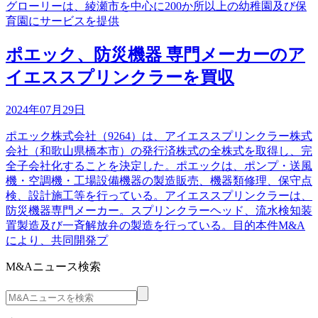
グローリーは、綾瀬市を中心に200か所以上の幼稚園及び保
育園にサービスを提供
ポエック、防災機器 専門メーカーのア
イエススプリンクラーを買収
2024年07月29日
ポエック株式会社（9264）は、アイエススプリンクラー株式
会社（和歌山県橋本市）の発行済株式の全株式を取得し、完
全子会社化することを決定した。ポエックは、ポンプ・送風
機・空調機・工場設備機器の製造販売、機器類修理、保守点
検、設計施工等を行っている。アイエススプリンクラーは、
防災機器専門メーカー。スプリンクラーヘッド、流水検知装
置製造及び一斉解放弁の製造を行っている。目的本件M&A
により、共同開発プ
M&Aニュース検索