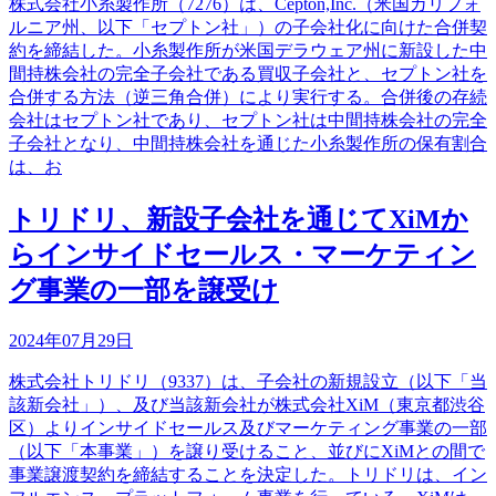
株式会社小糸製作所（7276）は、Cepton,Inc.（米国カリフォ
ルニア州、以下「セプトン社」）の子会社化に向けた合併契
約を締結した。小糸製作所が米国デラウェア州に新設した中
間持株会社の完全子会社である買収子会社と、セプトン社を
合併する方法（逆三角合併）により実行する。合併後の存続
会社はセプトン社であり、セプトン社は中間持株会社の完全
子会社となり、中間持株会社を通じた小糸製作所の保有割合
は、お
トリドリ、新設子会社を通じてXiMか
らインサイドセールス・マーケティン
グ事業の一部を譲受け
2024年07月29日
株式会社トリドリ（9337）は、子会社の新規設立（以下「当
該新会社」）、及び当該新会社が株式会社XiM（東京都渋谷
区）よりインサイドセールス及びマーケティング事業の一部
（以下「本事業」）を譲り受けること、並びにXiMとの間で
事業譲渡契約を締結することを決定した。トリドリは、イン