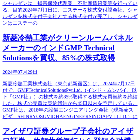
シャルダンは、損害保険代理業、不動産賃貸業等を行ってい
る。目的2024年7月1日に、エステーを株式交付親会社、シャ
ルダンを株式交付子会社とする株式交付が完了し、シャルダ
ンはエステーの
新菱冷熱工業がクリーンルームパネル
メーカーのインドGMP Technical
Solutionsを買収、85%の株式取得
2024年07月29日
新菱冷熱工業株式会社（東京都新宿区）は、2024年7月17日
付で、GMPTechnicalSolutionsPvt.Ltd.（インド・ムンバイ、以
下「GMP社」）の株式を約85%取得する株式売買契約を締結
した。株式の売買は契約締結から45日以内を予定している。
GMP社は、2018年の設備エンジニアリング会社（現新菱ス
ビダ：SHINRYOSUVIDHAENGINEERSINDIAPVT.LTD.）に
アイザワ証券グループ子会社のアイザ