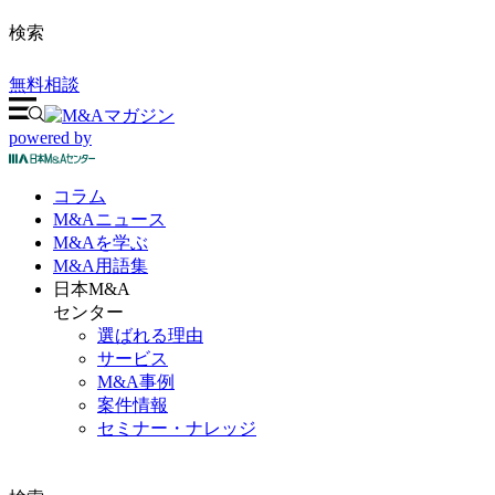
検索
無料相談
powered by
コラム
M&A
ニュース
M&Aを
学ぶ
M&A
用語集
日本M&A
センター
選ばれる理由
サービス
M&A事例
案件情報
セミナー・ナレッジ