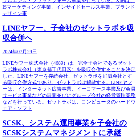
フルエンス・プラットフォーム事業を行っている。XiMは、
ISマーケティング事業、インサイドセールス事業、ブランド
デザイン事
LINEヤフー、子会社のゼットラボを吸
収合併へ
2024年07月29日
LINEヤフー株式会社（4689）は、完全子会社であるゼット
ラボ株式会社（東京都千代田区）を吸収合併することを決定
した。LINEヤフーを存続会社、ゼットラボを消滅会社とす
る吸収合併方式であり、ゼットラボは解散する。LINEヤフ
ーは、インターネット広告事業、イーコマース事業及び会員
サービス事業などの展開並びにグループ会社の経営管理業務
などを行っている。ゼットラボは、コンピュータのハードウ
ェア・ソフト
SCSK、システム運用事業を子会社の
SCSKシステムマネジメントに承継