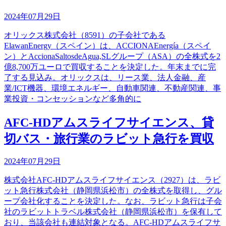
2024年07月29日
オリックス株式会社（8591）の子会社である
ElawanEnergy（スペイン）は、ACCIONAEnergía（スペイ
ン）とAccionaSaltosdeAgua,SLグループ（ASA）の全株式を2
億8,700万ユーロで買収することを決定した。年末までに完
了する見込み。オリックスは、リース業、法人金融、産
業/ICT機器、環境エネルギー、自動車関連、不動産関連、事
業投資・コンセッションなど多角的に
AFC-HDアムスライフサイエンス、貸
切バス・旅行業のラビット急行を買収
2024年07月29日
株式会社AFC-HDアムスライフサイエンス（2927）は、ラビ
ット急行株式会社（静岡県浜松市）の全株式を取得し、グル
ープ会社化することを決定した。なお、ラビット急行は子会
社のラビットトラベル株式会社（静岡県浜松市）を保有して
おり、当該会社も連結対象となる。AFC-HDアムスライフサ