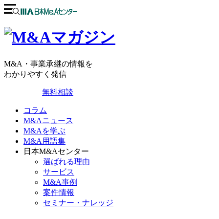
M&A・事業承継の情報を
わかりやすく発信
無料相談
コラム
M&Aニュース
M&Aを学ぶ
M&A用語集
日本M&Aセンター
選ばれる理由
サービス
M&A事例
案件情報
セミナー・ナレッジ