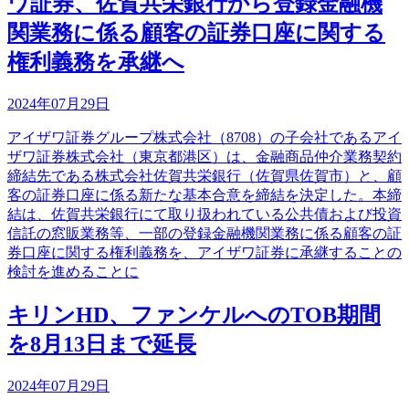
ワ証券、佐賀共栄銀行から登録金融機
関業務に係る顧客の証券口座に関する
権利義務を承継へ
2024年07月29日
アイザワ証券グループ株式会社（8708）の子会社であるアイ
ザワ証券株式会社（東京都港区）は、金融商品仲介業務契約
締結先である株式会社佐賀共栄銀行（佐賀県佐賀市）と、顧
客の証券口座に係る新たな基本合意を締結を決定した。本締
結は、佐賀共栄銀行にて取り扱われている公共債および投資
信託の窓販業務等、一部の登録金融機関業務に係る顧客の証
券口座に関する権利義務を、アイザワ証券に承継することの
検討を進めることに
キリンHD、ファンケルへのTOB期間
を8月13日まで延長
2024年07月29日