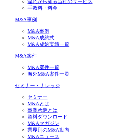
流れから知る当社のサービス
手数料・料金
M&A事例
M&A事例
M&A成約式
M&A成約実績一覧
M&A案件
M&A案件一覧
海外M&A案件一覧
セミナー・ナレッジ
セミナー
M&Aとは
事業承継とは
資料ダウンロード
M&Aマガジン
業界別のM&A動向
M&Aニュース