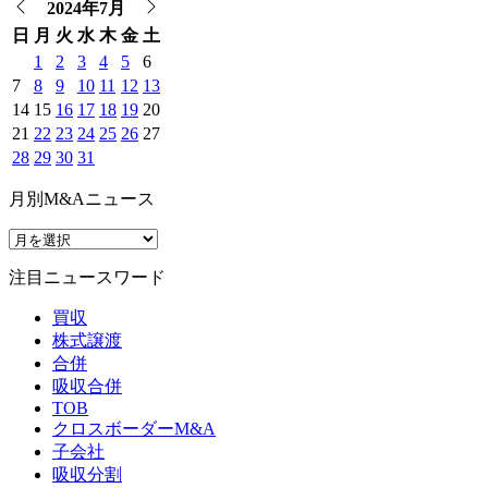
2024年7月
日
月
火
水
木
金
土
1
2
3
4
5
6
7
8
9
10
11
12
13
14
15
16
17
18
19
20
21
22
23
24
25
26
27
28
29
30
31
月別M&Aニュース
注目ニュースワード
買収
株式譲渡
合併
吸収合併
TOB
クロスボーダーM&A
子会社
吸収分割