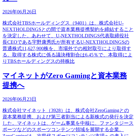
2026年06月26日
株式会社TBSホールディングス（9401）は、株式会社U-
NEXTHOLDINGSとの間で資本業務提携契約を締結すること
を決定した。あわせて、U-NEXTHOLDINGS代表取締役社
長CEOである宇野康秀氏が所有するU-NEXTHOLDINGSの
普通株式11,627,900株を、市場外での相対取引により取得す
る。取得する株式に係る議決権割合は6.45％で、本取得によ
りTBSホールディングスの持株比
マイネットがZero Gamingと資本業務
提携へ
2026年06月23日
株式会社マイネット（3928）は、株式会社ZeroGamingとの
資本業務提携、および第三者割当による新株式の発行を決定
した。マイネットは、ゲーム事業を中核に、ファンタジース
ポーツなどのスポーツコンテンツ領域を展開する企業。
ZeroGamingは、次世代スポーツコンテンツ市場への参入に