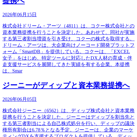
提携へ
2026年06月15日
株式会社ドリーム・アーツ（4811）は、コクー株式会社との
資本業務提携を行うことを決定した。あわせて、同社が実施
する第三者割当増資を引き受け、コクーの株式を取得する。
ドリーム・アーツは、大企業向けノーコード開発プラットフ
ォーム「SmartDB」を提供している。コクーは、「EXCEL
女子」をはじめ、特定ツールに対応したDX人材の育成・伴
走支援サービスを展開してきた実績を有する企業。本提携
は、Smar
ジーニーがディップと資本業務提携へ
2026年06月05日
株式会社ジーニー（6562）は、ディップ株式会社と資本業務
提携を行うことを決定した。ジーニーはディップを割当先と
する第三者割当による自己株式処分を行い、ディップの議決
権所有割合は6.78％となる予定。ジーニーは、企業のマーケ
ティングDXを支援するプロダクトを提供している。ディッ