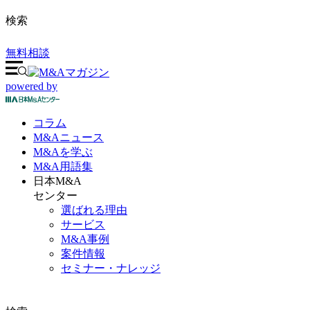
検索
無料相談
powered by
コラム
M&A
ニュース
M&Aを
学ぶ
M&A
用語集
日本M&A
センター
選ばれる理由
サービス
M&A事例
案件情報
セミナー・ナレッジ