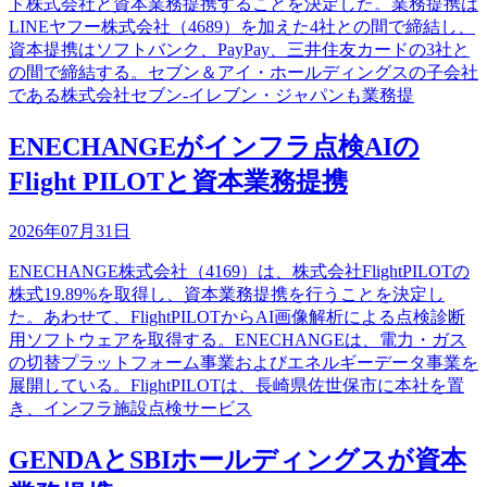
ド株式会社と資本業務提携することを決定した。業務提携は
LINEヤフー株式会社（4689）を加えた4社との間で締結し、
資本提携はソフトバンク、PayPay、三井住友カードの3社と
の間で締結する。セブン＆アイ・ホールディングスの子会社
である株式会社セブン‐イレブン・ジャパンも業務提
ENECHANGEがインフラ点検AIの
Flight PILOTと資本業務提携
2026年07月31日
ENECHANGE株式会社（4169）は、株式会社FlightPILOTの
株式19.89%を取得し、資本業務提携を行うことを決定し
た。あわせて、FlightPILOTからAI画像解析による点検診断
用ソフトウェアを取得する。ENECHANGEは、電力・ガス
の切替プラットフォーム事業およびエネルギーデータ事業を
展開している。FlightPILOTは、長崎県佐世保市に本社を置
き、インフラ施設点検サービス
GENDAとSBIホールディングスが資本