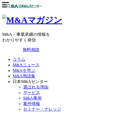
M&A・事業承継の情報を
わかりやすく発信
無料相談
コラム
M&Aニュース
M&Aを学ぶ
M&A用語集
日本M&Aセンター
選ばれる理由
サービス
M&A事例
案件情報
セミナー・ナレッジ