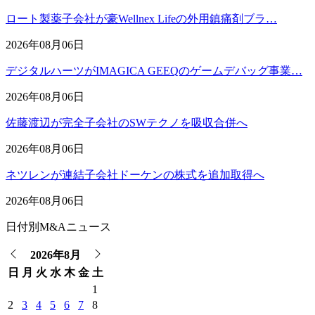
ロート製薬子会社が豪Wellnex Lifeの外用鎮痛剤ブラ…
2026年08月06日
デジタルハーツがIMAGICA GEEQのゲームデバッグ事業…
2026年08月06日
佐藤渡辺が完全子会社のSWテクノを吸収合併へ
2026年08月06日
ネツレンが連結子会社ドーケンの株式を追加取得へ
2026年08月06日
日付別M&Aニュース
2026年8月
日
月
火
水
木
金
土
1
2
3
4
5
6
7
8