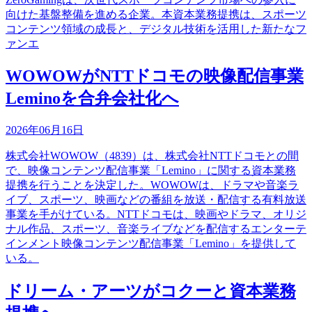
向けた基盤整備を進める企業。本資本業務提携は、スポーツ
コンテンツ領域の成長と、デジタル技術を活用した新たなフ
ァンエ
WOWOWがNTTドコモの映像配信事業
Leminoを合弁会社化へ
2026年06月16日
株式会社WOWOW（4839）は、株式会社NTTドコモとの間
で、映像コンテンツ配信事業「Lemino」に関する資本業務
提携を行うことを決定した。WOWOWは、ドラマや音楽ラ
イブ、スポーツ、映画などの番組を放送・配信する有料放送
事業を手がけている。NTTドコモは、映画やドラマ、オリジ
ナル作品、スポーツ、音楽ライブなどを配信するエンターテ
インメント映像コンテンツ配信事業「Lemino」を提供して
いる。
ドリーム・アーツがコクーと資本業務