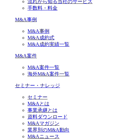
流れから知る当社のサービス
手数料・料金
M&A事例
M&A事例
M&A成約式
M&A成約実績一覧
M&A案件
M&A案件一覧
海外M&A案件一覧
セミナー・ナレッジ
セミナー
M&Aとは
事業承継とは
資料ダウンロード
M&Aマガジン
業界別のM&A動向
M&Aニュース