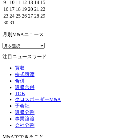
9
10
11
12
13
14
15
16
17
18
19
20
21
22
23
24
25
26
27
28
29
30
31
月別M&Aニュース
注目ニュースワード
買収
株式譲渡
合併
吸収合併
TOB
クロスボーダーM&A
子会社
吸収分割
事業譲渡
会社分割
M&Aでできること