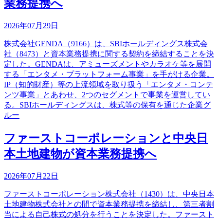
業務提携へ
2026年07月29日
株式会社GENDA（9166）は、SBIホールディングス株式会
社（8473）と資本業務提携に関する契約を締結することを決
定した。GENDAは、アミューズメントやカラオケ等を展開
する「エンタメ・プラットフォーム事業」を手がける企業。
IP（知的財産）等の上流領域を取り扱う「エンタメ・コンテ
ンツ事業」とあわせ、2つのセグメントで事業を運営してい
る。SBIホールディングスは、株式等の保有を通じた企業グ
ルー
ファーストコーポレーションと中央日
本土地建物が資本業務提携へ
2026年07月22日
ファーストコーポレーション株式会社（1430）は、中央日本
土地建物株式会社との間で資本業務提携を締結し、第三者割
当による自己株式の処分を行うことを決定した。ファースト