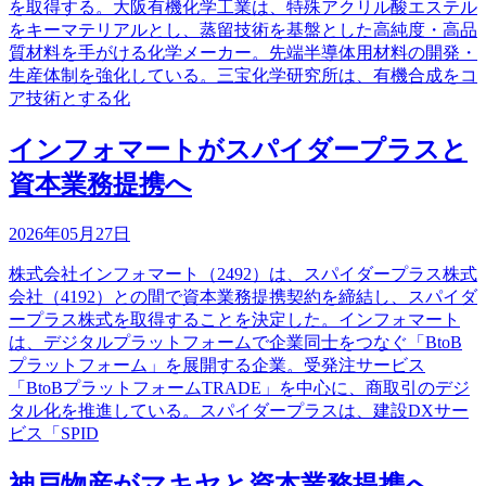
を取得する。大阪有機化学工業は、特殊アクリル酸エステル
をキーマテリアルとし、蒸留技術を基盤とした高純度・高品
質材料を手がける化学メーカー。先端半導体用材料の開発・
生産体制を強化している。三宝化学研究所は、有機合成をコ
ア技術とする化
インフォマートがスパイダープラスと
資本業務提携へ
2026年05月27日
株式会社インフォマート（2492）は、スパイダープラス株式
会社（4192）との間で資本業務提携契約を締結し、スパイダ
ープラス株式を取得することを決定した。インフォマート
は、デジタルプラットフォームで企業同士をつなぐ「BtoB
プラットフォーム」を展開する企業。受発注サービス
「BtoBプラットフォームTRADE」を中心に、商取引のデジ
タル化を推進している。スパイダープラスは、建設DXサー
ビス「SPID
神戸物産がマキヤと資本業務提携へ