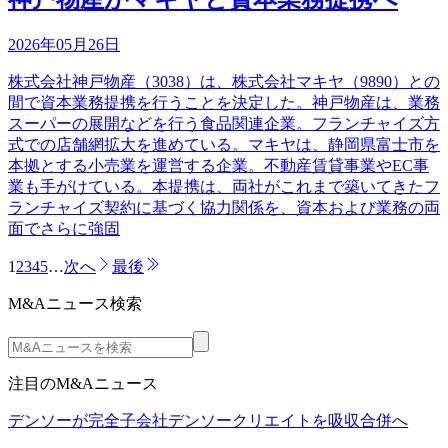
2026年05月26日
株式会社神戸物産（3038）は、株式会社マキヤ（9890）との
間で資本業務提携を行うことを決定した。神戸物産は、業務
スーパーの展開などを行う食品関連企業。フランチャイズ方
式での店舗網拡大を進めている。マキヤは、静岡県富士市を
本拠とする小売業を運営する企業。不動産賃貸事業やEC事
業も手がけている。本提携は、両社がこれまで築いてきたフ
ランチャイズ契約に基づく協力関係を、資本および業務の両
面でさらに強固
1
2
3
4
5
…
次へ
最後
M&Aニュース検索
注目のM&Aニュース
デンソーが完全子会社デンソークリエイトを吸収合併へ