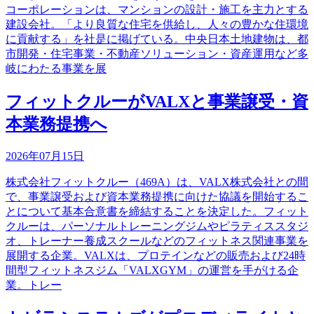
コーポレーションは、マンションの設計・施工を主力とする
建設会社。「より良質な住宅を供給し、人々の豊かな住環境
に貢献する」を社是に掲げている。中央日本土地建物は、都
市開発・住宅事業・不動産ソリューション・資産運用など多
岐にわたる事業を展
フィットクルーがVALXと事業譲受・資
本業務提携へ
2026年07月15日
株式会社フィットクルー（469A）は、VALX株式会社との間
で、事業譲受および資本業務提携に向けた協議を開始するこ
とについて基本合意書を締結することを決定した。フィット
クルーは、パーソナルトレーニングジムやピラティススタジ
オ、トレーナー養成スクールなどのフィットネス関連事業を
展開する企業。VALXは、プロテインなどの販売および24時
間型フィットネスジム「VALXGYM」の運営を手がける企
業。トレー