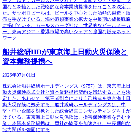
ーク、以下：カールスバーグ社）と、東南アジア・香港、英
国などを軸とした戦略的な資本業務提携を行うことを決定し
た。サッポロビールは、ビールを中心とした酒類の製造・販
売を手がけている。海外酒類事業の拡大を中長期の成長戦略
に掲げている。カールスバーグ社は、世界的なビールメーカ
ー。東南アジア・香港市場で高いシェアと強固な販売ネット
ワーク
船井総研HDが東京海上日動火災保険と
資本業務提携へ
2026年07月01日
株式会社船井総研ホールディングス（9757）は、東京海上日
動火災保険株式会社と資本業務提携契約を締結することを決
定した。あわせて、第三者割当により自己株式を東京海上日
動火災保険に処分する。船井総研ホールディングスは、中
堅・中小企業を対象とした総合経営コンサルティングを手が
けている。東京海上日動火災保険は、損害保険事業を営む企
業。本資本業務提携は、両社の協業を加速させ、中長期的な
協力関係を強固にする