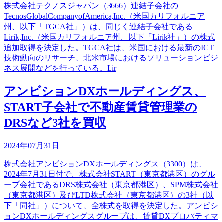
株式会社テクノスジャパン（3666）連結子会社の
TecnosGlobalCompanyofAmerica,Inc.（米国カリフォルニア
州、以下「TGCA社」）は、同じく連結子会社である
Lirik,Inc.（米国カリフォルニア州、以下「Lirik社」）の株式
追加取得を決定した。TGCA社は、米国における最新のICT
技術動向のリサーチ、北米市場におけるソリューションビジ
ネス展開などを行っている。Lir
アンビションDXホールディングス、
START子会社で不動産賃貸管理業の
DRSなど3社を買収
2024年07月31日
株式会社アンビションDXホールディングス（3300）は、
2024年7月31日付で、株式会社START（東京都港区）のグル
ープ会社であるDRS株式会社（東京都港区）、SPM株式会社
（東京都港区）及びLTD株式会社（東京都港区）の3社（以
下「同社」）について、全株式を取得を決定した。アンビシ
ョンDXホールディングスグループは、賃貸DXプロパティマ