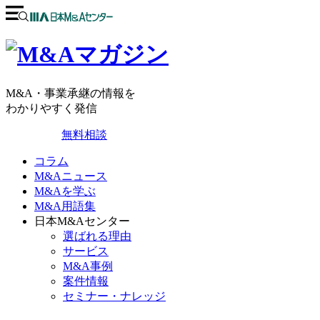
M&A・事業承継の情報を
わかりやすく発信
無料相談
コラム
M&Aニュース
M&Aを学ぶ
M&A用語集
日本M&Aセンター
選ばれる理由
サービス
M&A事例
案件情報
セミナー・ナレッジ