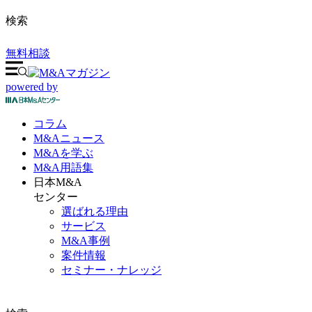
検索
無料相談
powered by
コラム
M&A
ニュース
M&Aを
学ぶ
M&A
用語集
日本M&A
センター
選ばれる理由
サービス
M&A事例
案件情報
セミナー・ナレッジ