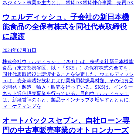
ネジメント事業を主力とし、賃貸DX賃貸仲介事業、売買DX
ウェルディッシュ、子会社の新日本機
能食品の全保有株式を同社代表取締役
に譲渡
2024年07月31日
株式会社ウェルディッシュ（2901）は、株式会社新日本機能
食品（東京都渋谷区、以下「SKS」）の保有株式の全てを、
同社代表取締役に譲渡することを決定した。ウェルディッシ
ュは、麦茶等嗜好飲料および業務用乾燥具材類、その他食品
の開発・製造・輸入・販売を行っている。SKSは、インター
ネット通信販売事業を行っている。目的ウェルディッシュ
は、新経営陣のもと、製品ラインナップを増やすとともに、
マーケティングを
オートバックスセブン、自社ローン専
門の中古車販売事業のオトロンカーズ