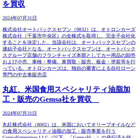
を買収
2024年07月31日
株式会社オートバックスセブン（9832）は、オトロンカーズ
株式会社（千葉市中央区）の全株式を取得し、完全子会社化
することを決定した。当該会社は、オートバックスセブンの
連結子会社となる。オートバックスセブンは、オートバック
スグループ店舗のフランチャイズ本部としてカー用品の卸売
および小売、車検・整備、車買取・販売、板金・塗装等を行
っている。オトロンカーズは、独自の審査による自社ローン
専門の中古車販売店
丸紅、米国食用スペシャリティ油脂加
工・販売のGemsa社を買収
2024年07月31日
丸紅株式会社（8002）は、米国においてオリーブオイルなど
の食用スペシャリティ油脂の加工・販売事業を行う
GemsaEnterprises,LLC（以下、「Gemsa社」）の発行済み持