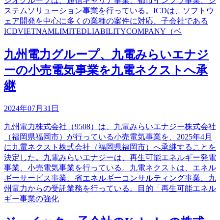
シオグループは、通信キャリア事業、都市インフラ事業、シ
ステムソリューション事業を行っている。ICDは、ソフトウ
ェア開発を中心に多くの業種の案件に対応、子会社である
ICDVIETNAMLIMITEDLIABILITYCOMPANY（ベ
九州電力グループ、九電みらいエナジ
ーの小売電気事業を九電ネクストへ承
継
2024年07月31日
九州電力株式会社（9508）は、九電みらいエナジー株式会社
（福岡県福岡市）が行っている小売電気事業を、2025年4月
に九電ネクスト株式会社（福岡県福岡市）へ承継することを
決定した。九電みらいエナジーは、再生可能エネルギー発電
事業、小売電気事業を行っている。九電ネクストは、エネル
ギーサービス事業、省エネルギーコンサルティング事業、九
州電力からの受託業務を行っている。目的「再生可能エネル
ギー事業の強化