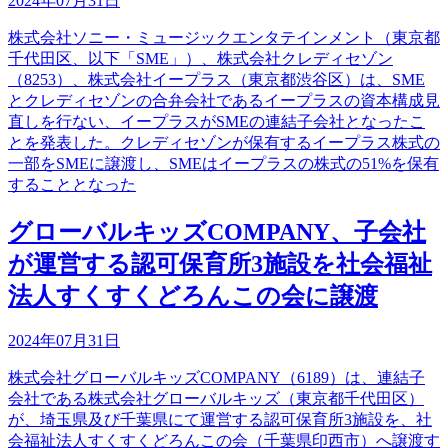
2024年07月31日
株式会社ソニー・ミュージックエンタテインメント（東京都
千代田区、以下「SME」）、株式会社クレディセゾン
（8253）、株式会社イープラス（東京都渋谷区）は、SME
とクレディセゾンの合弁会社であるイープラスの資本構成見
直しを行ない、イープラスがSMEの連結子会社となったこ
とを発表した。クレディセゾンが保有するイープラス株式の
一部をSMEに譲渡し、SMEはイープラスの株式の51%を保有
することとなった
グローバルキッズCOMPANY、子会社
が運営する認可保育所3施設を社会福祉
法人すくすくどろんこの会に譲渡
2024年07月31日
株式会社グローバルキッズCOMPANY（6189）は、連結子
会社である株式会社グローバルキッズ（東京都千代田区）
が、埼玉県及び千葉県にて運営する認可保育所3施設を、社
会福祉法人すくすくどろんこの会（千葉県印西市）へ譲渡す