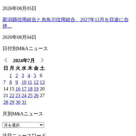
2026年08月05日
新潟縣信用組合と糸魚川信用組合、2027年12月を目途に合
併…
2026年08月04日
日付別M&Aニュース
2024年7月
日
月
火
水
木
金
土
1
2
3
4
5
6
7
8
9
10
11
12
13
14
15
16
17
18
19
20
21
22
23
24
25
26
27
28
29
30
31
月別M&Aニュース
注目ニュースワード