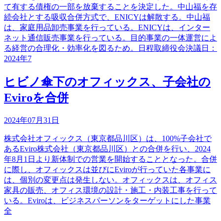
て有する債権の一部を放棄することを決定した。中山福を存
続会社とする吸収合併方式で、ENICYは解散する。中山福
は、家庭用品卸売事業を行っている。ENICYは、インター
ネット通信販売事業を行っている。目的事業の一体運営によ
る経営の合理化・効率化を図るため。日程取締役会決議日：
2024年7
ヒビノ傘下のオフィックス、子会社の
Eviroを合併
2024年07月31日
株式会社オフィックス（東京都品川区）は、100%子会社で
あるEviro株式会社（東京都品川区）との合併を行い、2024
年8月1日より新体制での営業を開始することとなった。合併
に際し、オフィックスは並びにEviroが行っていた各事業に
は、個別の変更点は発生しない。オフィックスは、オフィス
家具の販売、オフィス環境の設計・施工・内装工事を行って
いる。Eviroは、ビジネスパーソンをターゲットにした事業
全