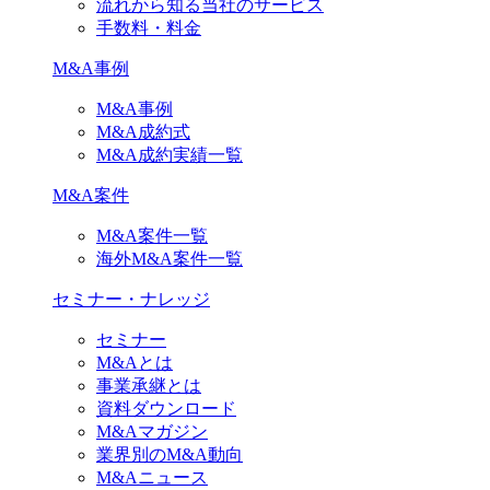
流れから知る当社のサービス
手数料・料金
M&A事例
M&A事例
M&A成約式
M&A成約実績一覧
M&A案件
M&A案件一覧
海外M&A案件一覧
セミナー・ナレッジ
セミナー
M&Aとは
事業承継とは
資料ダウンロード
M&Aマガジン
業界別のM&A動向
M&Aニュース