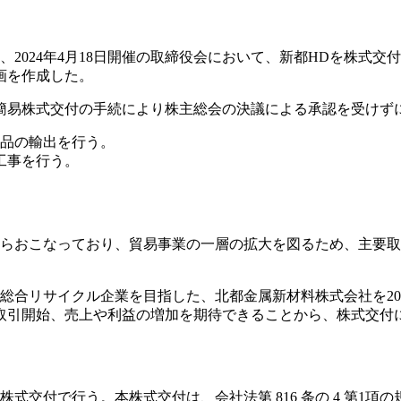
は、2024年4月18日開催の取締役会において、新都HDを株
画を作成した。
き、簡易株式交付の手続により株主総会の決議による承認を受け
食品の輸出を行う。
工事を行う。
からおこなっており、貿易事業の一層の拡大を図るため、主要取引
合リサイクル企業を目指した、北都金属新材料株式会社を202
取引開始、売上や利益の増加を期待できることから、株式交付
式交付で行う。本株式交付は、会社法第 816 条の 4 第1