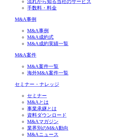
流れから知る当社のサービス
手数料・料金
M&A事例
M&A事例
M&A成約式
M&A成約実績一覧
M&A案件
M&A案件一覧
海外M&A案件一覧
セミナー・ナレッジ
セミナー
M&Aとは
事業承継とは
資料ダウンロード
M&Aマガジン
業界別のM&A動向
M&Aニュース