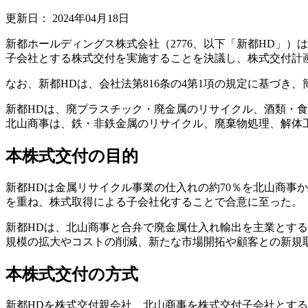
更新日：
2024年04月18日
新都ホールディングス株式会社（2776、以下「新都HD」）
子会社とする株式交付を実施することを決議し、株式交付計
なお、新都HDは、会社法第816条の4第1項の規定に基づ
新都HDは、廃プラスチック・廃金属のリサイクル、酒類・
北山商事は、鉄・非鉄金属のリサイクル、廃棄物処理、解体
本株式交付の目的
新都HDは金属リサイクル事業の仕入れの約70％を北山商事
を重ね、株式取得による子会社化することで合意に至った。
新都HDは、北山商事と合弁で廃金属仕入れ輸出を主業とする総
規模の拡大やコストの削減、新たな市場開拓や顧客との新規
本株式交付の方式
新都HDを株式交付親会社、北山商事を株式交付子会社とする株