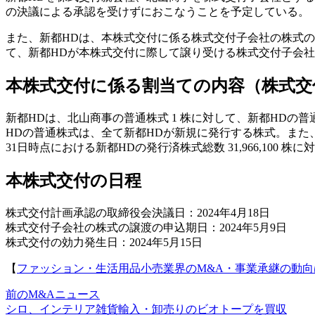
の決議による承認を受けずにおこなうことを予定している。
また、新都HDは、本株式交付に係る株式交付子会社の株式の譲渡の
て、新都HDが本株式交付に際して譲り受ける株式交付子会
本株式交付に係る割当ての内容（株式交
新都HDは、北山商事の普通株式 1 株に対して、新都HDの普
HDの普通株式は、全て新都HDが新規に発行する株式。また、新都H
31日時点における新都HDの発行済株式総数 31,966,100 株に
本株式交付の日程
株式交付計画承認の取締役会決議日：2024年4月18日
株式交付子会社の株式の譲渡の申込期日：2024年5月9日
株式交付の効力発生日：2024年5月15日
【
ファッション・生活用品小売業界のM&A・事業承継の動向
前のM&Aニュース
シロ、インテリア雑貨輸入・卸売りのビオトープを買収