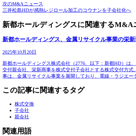
次のM&Aニュース
三井松島HDが感熱レジロール加工のコウナンを子会社化へ
新都ホールディングスに関連するM&A
新都ホールディングス、金属リサイクル事業の栄新
2025年10月20日
新都ホールディングス株式会社（2776、以下：新都HD）
交付親会社、栄新商事を株式交付子会社とする株式交付方式
事は、金属リサイクル事業を展開しており、電線・ラジエー
この記事に関連するタグ
株式交換
子会社
親会社
関連用語