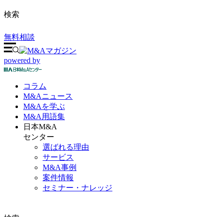
検索
無料相談
powered by
コラム
M&A
ニュース
M&Aを
学ぶ
M&A
用語集
日本M&A
センター
選ばれる理由
サービス
M&A事例
案件情報
セミナー・ナレッジ