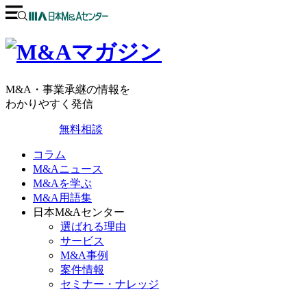
M&A・事業承継の情報を
わかりやすく発信
無料相談
コラム
M&Aニュース
M&Aを学ぶ
M&A用語集
日本M&Aセンター
選ばれる理由
サービス
M&A事例
案件情報
セミナー・ナレッジ